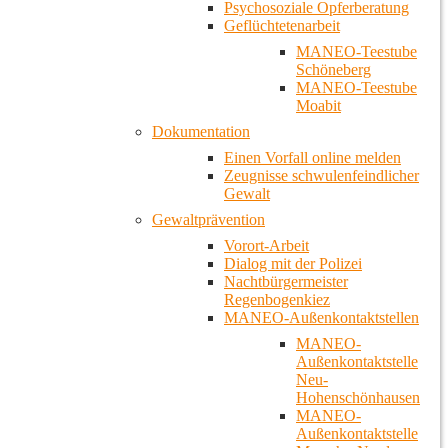
Psychosoziale Opferberatung
Geflüchtetenarbeit
MANEO-Teestube
Schöneberg
MANEO-Teestube
Moabit
Dokumentation
Einen Vorfall online melden
Zeugnisse schwulenfeindlicher
Gewalt
Gewaltprävention
Vorort-Arbeit
Dialog mit der Polizei
Nachtbürgermeister
Regenbogenkiez
MANEO-Außenkontaktstellen
MANEO-
Außenkontaktstelle
Neu-
Hohenschönhausen
MANEO-
Außenkontaktstelle