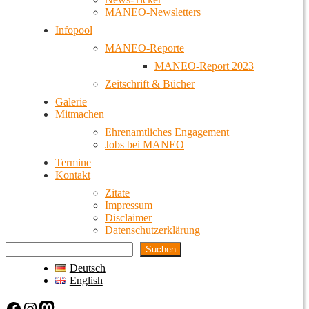
MANEO-Newsletters
Infopool
MANEO-Reporte
MANEO-Report 2023
Zeitschrift & Bücher
Galerie
Mitmachen
Ehrenamtliches Engagement
Jobs bei MANEO
Termine
Kontakt
Zitate
Impressum
Disclaimer
Datenschutzerklärung
Suchen
Deutsch
English
Facebook
Instagram
Mastodon