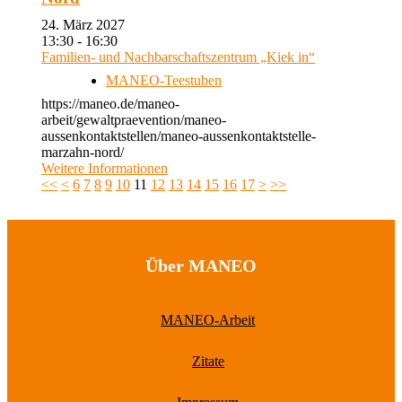
24. März 2027
13:30 - 16:30
Familien- und Nachbarschaftszentrum „Kiek in“
MANEO-Teestuben
https://maneo.de/maneo-
arbeit/gewaltpraevention/maneo-
aussenkontaktstellen/maneo-aussenkontaktstelle-
marzahn-nord/
Weitere Informationen
<<
<
6
7
8
9
10
11
12
13
14
15
16
17
>
>>
Über MANEO
MANEO-Arbeit
Zitate