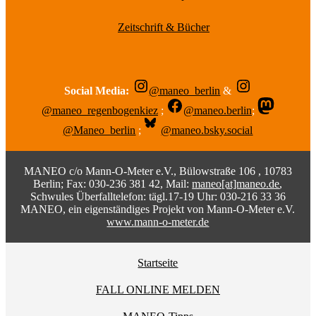
Zeitschrift & Bücher
Social Media:
@maneo_berlin
&
@maneo_regenbogenkiez
;
@maneo.berlin
;
@Maneo_berlin
;
@maneo.bsky.social
MANEO c/o Mann-O-Meter e.V., Bülowstraße 106 , 10783
Berlin; Fax: 030-236 381 42, Mail:
maneo[at]maneo.de
,
Schwules Überfalltelefon: tägl.17-19 Uhr: 030-216 33 36
MANEO, ein eigenständiges Projekt von Mann-O-Meter e.V.
www.mann-o-meter.de
Startseite
FALL ONLINE MELDEN