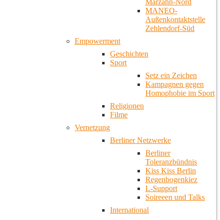
Marzahn-Nord
MANEO-
Außenkontaktstelle
Zehlendorf-Süd
Empowerment
Geschichten
Sport
Setz ein Zeichen
Kampagnen gegen
Homophobie im Sport
Religionen
Filme
Vernetzung
Berliner Netzwerke
Berliner
Toleranzbündnis
Kiss Kiss Berlin
Regenbogenkiez
L-Support
Soireeen und Talks
International