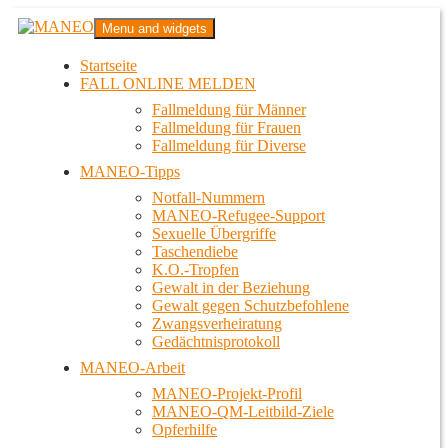
Zum
MANEO
Menu and widgets
Inhalt
Das schwule Anti-Gewalt-Projekt in Berlin
springen
Startseite
FALL ONLINE MELDEN
Fallmeldung für Männer
Fallmeldung für Frauen
Fallmeldung für Diverse
MANEO-Tipps
Notfall-Nummern
MANEO-Refugee-Support
Sexuelle Übergriffe
Taschendiebe
K.O.-Tropfen
Gewalt in der Beziehung
Gewalt gegen Schutzbefohlene
Zwangsverheiratung
Gedächtnisprotokoll
MANEO-Arbeit
MANEO-Projekt-Profil
MANEO-QM-Leitbild-Ziele
Opferhilfe