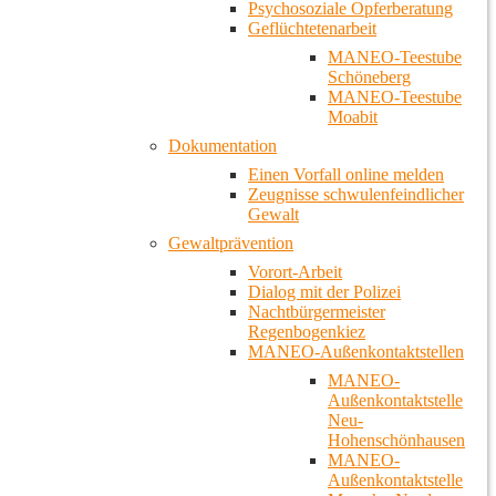
Psychosoziale Opferberatung
Geflüchtetenarbeit
MANEO-Teestube
Schöneberg
MANEO-Teestube
Moabit
Dokumentation
Einen Vorfall online melden
Zeugnisse schwulenfeindlicher
Gewalt
Gewaltprävention
Vorort-Arbeit
Dialog mit der Polizei
Nachtbürgermeister
Regenbogenkiez
MANEO-Außenkontaktstellen
MANEO-
Außenkontaktstelle
Neu-
Hohenschönhausen
MANEO-
Außenkontaktstelle