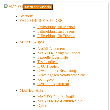
Zum
MANEO
Menu and widgets
Inhalt
Das schwule Anti-Gewalt-Projekt in Berlin
springen
Startseite
FALL ONLINE MELDEN
Fallmeldung für Männer
Fallmeldung für Frauen
Fallmeldung für Diverse
MANEO-Tipps
Notfall-Nummern
MANEO-Refugee-Support
Sexuelle Übergriffe
Taschendiebe
K.O.-Tropfen
Gewalt in der Beziehung
Gewalt gegen Schutzbefohlene
Zwangsverheiratung
Gedächtnisprotokoll
MANEO-Arbeit
MANEO-Projekt-Profil
MANEO-QM-Leitbild-Ziele
Opferhilfe