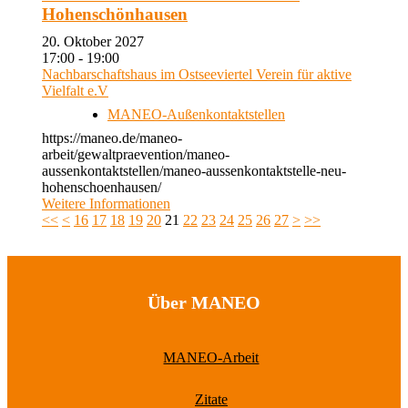
Hohenschönhausen
20. Oktober 2027
17:00 - 19:00
Nachbarschaftshaus im Ostseeviertel Verein für aktive
Vielfalt e.V
MANEO-Außenkontaktstellen
https://maneo.de/maneo-
arbeit/gewaltpraevention/maneo-
aussenkontaktstellen/maneo-aussenkontaktstelle-neu-
hohenschoenhausen/
Weitere Informationen
<<
<
16
17
18
19
20
21
22
23
24
25
26
27
>
>>
Über MANEO
MANEO-Arbeit
Zitate