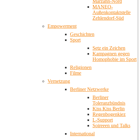
Marzahn-Nord
MANEO-
Außenkontaktstelle
Zehlendorf-Süd
Empowerment
Geschichten
Sport
Setz ein Zeichen
Kampagnen gegen
Homophobie im Sport
Religionen
Filme
Vernetzung
Berliner Netzwerke
Berliner
Toleranzbündnis
Kiss Kiss Berlin
Regenbogenkiez
L-Support
Soireeen und Talks
International