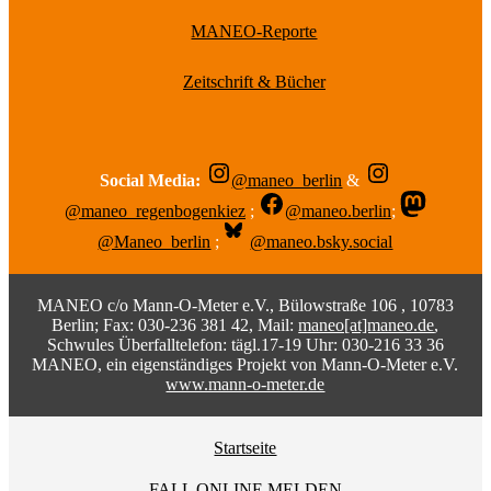
MANEO-Reporte
Zeitschrift & Bücher
Social Media:
@maneo_berlin
&
@maneo_regenbogenkiez
;
@maneo.berlin
;
@Maneo_berlin
;
@maneo.bsky.social
MANEO c/o Mann-O-Meter e.V., Bülowstraße 106 , 10783
Berlin; Fax: 030-236 381 42, Mail:
maneo[at]maneo.de
,
Schwules Überfalltelefon: tägl.17-19 Uhr: 030-216 33 36
MANEO, ein eigenständiges Projekt von Mann-O-Meter e.V.
www.mann-o-meter.de
Startseite
FALL ONLINE MELDEN