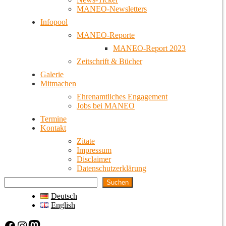
MANEO-Newsletters
Infopool
MANEO-Reporte
MANEO-Report 2023
Zeitschrift & Bücher
Galerie
Mitmachen
Ehrenamtliches Engagement
Jobs bei MANEO
Termine
Kontakt
Zitate
Impressum
Disclaimer
Datenschutzerklärung
Suchen
Deutsch
English
Facebook
Instagram
Mastodon