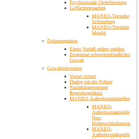
Psychosoziale Opferberatung
Geflüchtetenarbeit
MANEO-Teestube
Schöneberg
MANEO-Teestube
Moabit
Dokumentation
Einen Vorfall online melden
Zeugnisse schwulenfeindlicher
Gewalt
Gewaltprävention
Vorort-Arbeit
Dialog mit der Polizei
Nachtbürgermeister
Regenbogenkiez
MANEO-Außenkontaktstellen
MANEO-
Außenkontaktstelle
Neu-
Hohenschönhausen
MANEO-
Außenkontaktstelle