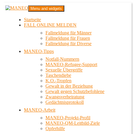
Zum
MANEO
Menu and widgets
Inhalt
Das schwule Anti-Gewalt-Projekt in Berlin
springen
Startseite
FALL ONLINE MELDEN
Fallmeldung für Männer
Fallmeldung für Frauen
Fallmeldung für Diverse
MANEO-Tipps
Notfall-Nummern
MANEO-Refugee-Support
Sexuelle Übergriffe
Taschendiebe
K.O.-Tropfen
Gewalt in der Beziehung
Gewalt gegen Schutzbefohlene
Zwangsverheiratung
Gedächtnisprotokoll
MANEO-Arbeit
MANEO-Projekt-Profil
MANEO-QM-Leitbild-Ziele
Opferhilfe