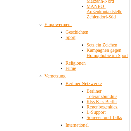
Marzahn-Nord
MANEO-
Außenkontaktstelle
Zehlendorf-Süd
Empowerment
Geschichten
Sport
Setz ein Zeichen
Kampagnen gegen
Homophobie im Sport
Religionen
Filme
Vernetzung
Berliner Netzwerke
Berliner
Toleranzbündnis
Kiss Kiss Berlin
Regenbogenkiez
L-Support
Soireeen und Talks
International