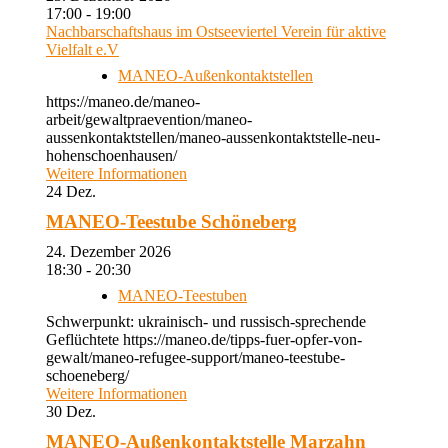
17:00 - 19:00
Nachbarschaftshaus im Ostseeviertel Verein für aktive
Vielfalt e.V
MANEO-Außenkontaktstellen
https://maneo.de/maneo-
arbeit/gewaltpraevention/maneo-
aussenkontaktstellen/maneo-aussenkontaktstelle-neu-
hohenschoenhausen/
Weitere Informationen
24
Dez.
MANEO-Teestube Schöneberg
24. Dezember 2026
18:30 - 20:30
MANEO-Teestuben
Schwerpunkt: ukrainisch- und russisch-sprechende
Geflüchtete https://maneo.de/tipps-fuer-opfer-von-
gewalt/maneo-refugee-support/maneo-teestube-
schoeneberg/
Weitere Informationen
30
Dez.
MANEO-Außenkontaktstelle Marzahn