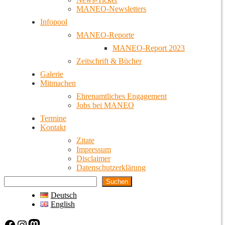
MANEO-Newsletters
Infopool
MANEO-Reporte
MANEO-Report 2023
Zeitschrift & Bücher
Galerie
Mitmachen
Ehrenamtliches Engagement
Jobs bei MANEO
Termine
Kontakt
Zitate
Impressum
Disclaimer
Datenschutzerklärung
Suchen
Deutsch
English
Facebook
Instagram
Mastodon