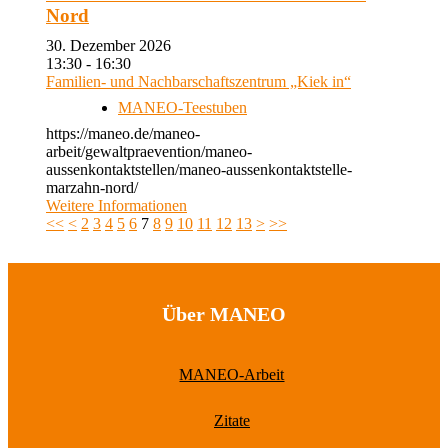
Nord
30. Dezember 2026
13:30 - 16:30
Familien- und Nachbarschaftszentrum „Kiek in“
MANEO-Teestuben
https://maneo.de/maneo-
arbeit/gewaltpraevention/maneo-
aussenkontaktstellen/maneo-aussenkontaktstelle-
marzahn-nord/
Weitere Informationen
<<
<
2
3
4
5
6
7
8
9
10
11
12
13
>
>>
Über MANEO
MANEO-Arbeit
Zitate