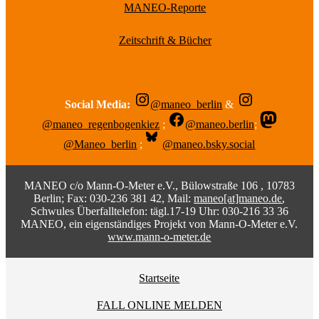
MANEO-Reporte
Zeitschrift & Bücher
Social Media:
@maneo_berlin
&
@maneo_regenbogenkiez
;
@maneo.berlin
;
@Maneo_berlin
;
@maneo.bsky.social
MANEO c/o Mann-O-Meter e.V., Bülowstraße 106 , 10783
Berlin; Fax: 030-236 381 42, Mail:
maneo[at]maneo.de
,
Schwules Überfalltelefon: tägl.17-19 Uhr: 030-216 33 36
MANEO, ein eigenständiges Projekt von Mann-O-Meter e.V.
www.mann-o-meter.de
Startseite
FALL ONLINE MELDEN