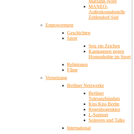
Marzahn-Nord
MANEO-
Außenkontaktstelle
Zehlendorf-Süd
Empowerment
Geschichten
Sport
Setz ein Zeichen
Kampagnen gegen
Homophobie im Sport
Religionen
Filme
Vernetzung
Berliner Netzwerke
Berliner
Toleranzbündnis
Kiss Kiss Berlin
Regenbogenkiez
L-Support
Soireeen und Talks
International