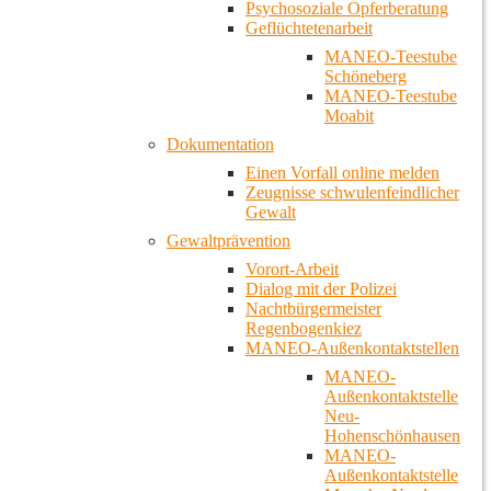
Psychosoziale Opferberatung
Geflüchtetenarbeit
MANEO-Teestube
Schöneberg
MANEO-Teestube
Moabit
Dokumentation
Einen Vorfall online melden
Zeugnisse schwulenfeindlicher
Gewalt
Gewaltprävention
Vorort-Arbeit
Dialog mit der Polizei
Nachtbürgermeister
Regenbogenkiez
MANEO-Außenkontaktstellen
MANEO-
Außenkontaktstelle
Neu-
Hohenschönhausen
MANEO-
Außenkontaktstelle