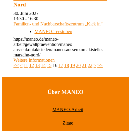
Nord
30. Juni 2027
13:30 - 16:30
Familien- und Nachbarschaftszentrum „Kiek in“
MANEO-Teestuben
https://maneo.de/maneo-
arbeit/gewaltpraevention/maneo-
aussenkontaktstellen/maneo-aussenkontaktstelle-
marzahn-nord/
Weitere Informationen
<<
<
11
12
13
14
15
16
17
18
19
20
21
22
>
>>
Über MANEO
MANEO-Arbeit
Zitate