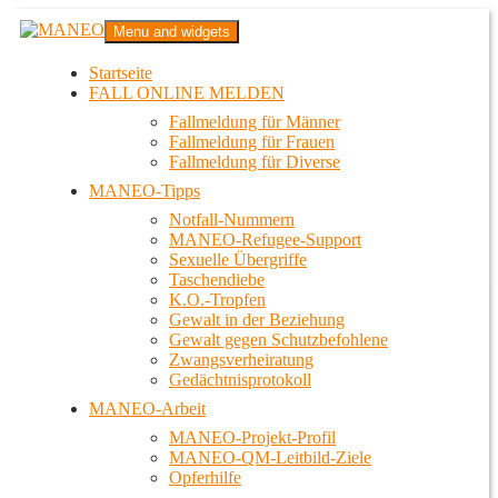
Zum
MANEO
Menu and widgets
Inhalt
Das schwule Anti-Gewalt-Projekt in Berlin
springen
Startseite
FALL ONLINE MELDEN
Fallmeldung für Männer
Fallmeldung für Frauen
Fallmeldung für Diverse
MANEO-Tipps
Notfall-Nummern
MANEO-Refugee-Support
Sexuelle Übergriffe
Taschendiebe
K.O.-Tropfen
Gewalt in der Beziehung
Gewalt gegen Schutzbefohlene
Zwangsverheiratung
Gedächtnisprotokoll
MANEO-Arbeit
MANEO-Projekt-Profil
MANEO-QM-Leitbild-Ziele
Opferhilfe