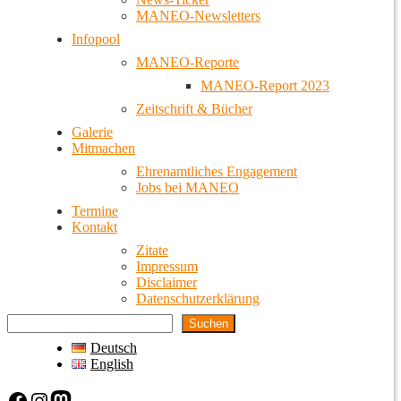
MANEO-Newsletters
Infopool
MANEO-Reporte
MANEO-Report 2023
Zeitschrift & Bücher
Galerie
Mitmachen
Ehrenamtliches Engagement
Jobs bei MANEO
Termine
Kontakt
Zitate
Impressum
Disclaimer
Datenschutzerklärung
Suchen
Deutsch
English
Facebook
Instagram
Mastodon