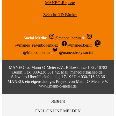
MANEO-Reporte
Zeitschrift & Bücher
Social Media:
@maneo_berlin
&
@maneo_regenbogenkiez
;
@maneo.berlin
;
@Maneo_berlin
;
@maneo.bsky.social
MANEO c/o Mann-O-Meter e.V., Bülowstraße 106 , 10783
Berlin; Fax: 030-236 381 42, Mail:
maneo[at]maneo.de
,
Schwules Überfalltelefon: tägl.17-19 Uhr: 030-216 33 36
MANEO, ein eigenständiges Projekt von Mann-O-Meter e.V.
www.mann-o-meter.de
Startseite
FALL ONLINE MELDEN