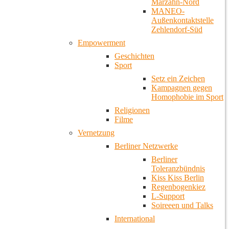
Marzahn-Nord
MANEO-
Außenkontaktstelle
Zehlendorf-Süd
Empowerment
Geschichten
Sport
Setz ein Zeichen
Kampagnen gegen
Homophobie im Sport
Religionen
Filme
Vernetzung
Berliner Netzwerke
Berliner
Toleranzbündnis
Kiss Kiss Berlin
Regenbogenkiez
L-Support
Soireeen und Talks
International