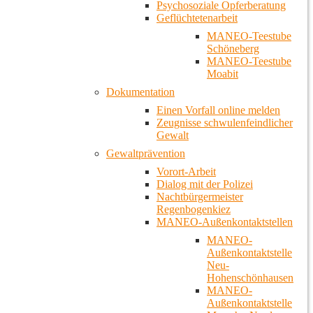
Psychosoziale Opferberatung
Geflüchtetenarbeit
MANEO-Teestube
Schöneberg
MANEO-Teestube
Moabit
Dokumentation
Einen Vorfall online melden
Zeugnisse schwulenfeindlicher
Gewalt
Gewaltprävention
Vorort-Arbeit
Dialog mit der Polizei
Nachtbürgermeister
Regenbogenkiez
MANEO-Außenkontaktstellen
MANEO-
Außenkontaktstelle
Neu-
Hohenschönhausen
MANEO-
Außenkontaktstelle