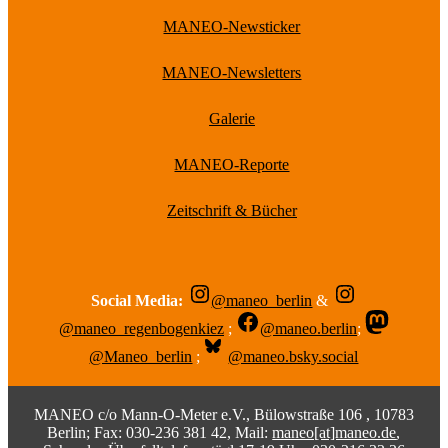
MANEO-Newsticker
MANEO-Newsletters
Galerie
MANEO-Reporte
Zeitschrift & Bücher
Social Media:
@maneo_berlin
&
@maneo_regenbogenkiez
;
@maneo.berlin
;
@Maneo_berlin
;
@maneo.bsky.social
MANEO c/o Mann-O-Meter e.V., Bülowstraße 106 , 10783
Berlin; Fax: 030-236 381 42, Mail:
maneo[at]maneo.de
,