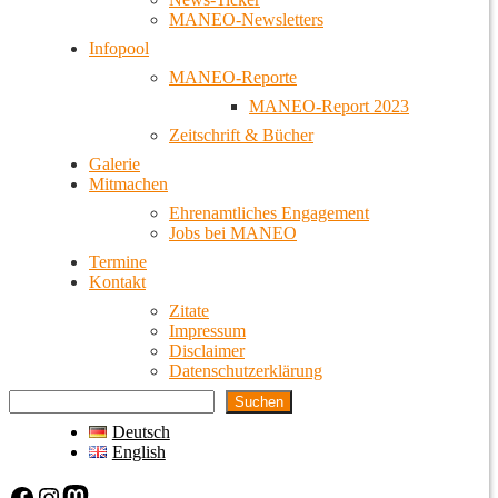
MANEO-Newsletters
Infopool
MANEO-Reporte
MANEO-Report 2023
Zeitschrift & Bücher
Galerie
Mitmachen
Ehrenamtliches Engagement
Jobs bei MANEO
Termine
Kontakt
Zitate
Impressum
Disclaimer
Datenschutzerklärung
Suchen
Deutsch
English
Facebook
Instagram
Mastodon