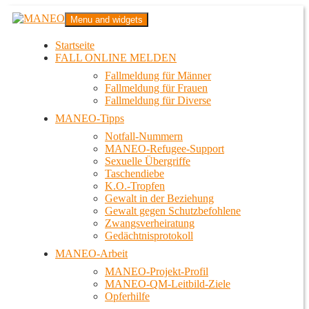
Zum
MANEO
Menu and widgets
Inhalt
Das schwule Anti-Gewalt-Projekt in Berlin
springen
Startseite
FALL ONLINE MELDEN
Fallmeldung für Männer
Fallmeldung für Frauen
Fallmeldung für Diverse
MANEO-Tipps
Notfall-Nummern
MANEO-Refugee-Support
Sexuelle Übergriffe
Taschendiebe
K.O.-Tropfen
Gewalt in der Beziehung
Gewalt gegen Schutzbefohlene
Zwangsverheiratung
Gedächtnisprotokoll
MANEO-Arbeit
MANEO-Projekt-Profil
MANEO-QM-Leitbild-Ziele
Opferhilfe