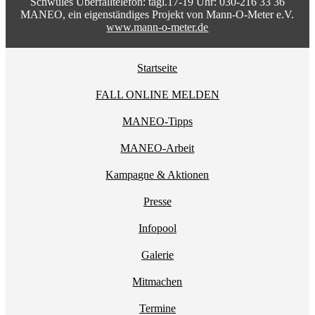
Schwules Überfalltelefon: tägl.17-19 Uhr: 030-216 33 36
MANEO, ein eigenständiges Projekt von Mann-O-Meter e.V.
www.mann-o-meter.de
Startseite
FALL ONLINE MELDEN
MANEO-Tipps
MANEO-Arbeit
Kampagne & Aktionen
Presse
Infopool
Galerie
Mitmachen
Termine