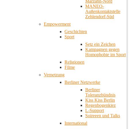
Marzahn-Nord
MANEO-
Außenkontaktstelle
Zehlendorf-Süd
Empowerment
Geschichten
Sport
Setz ein Zeichen
Kampagnen gegen
Homophobie im Sport
Religionen
Filme
Vernetzung
Berliner Netzwerke
Berliner
Toleranzbündnis
Kiss Kiss Berlin
Regenbogenkiez
L-Support
Soireeen und Talks
International