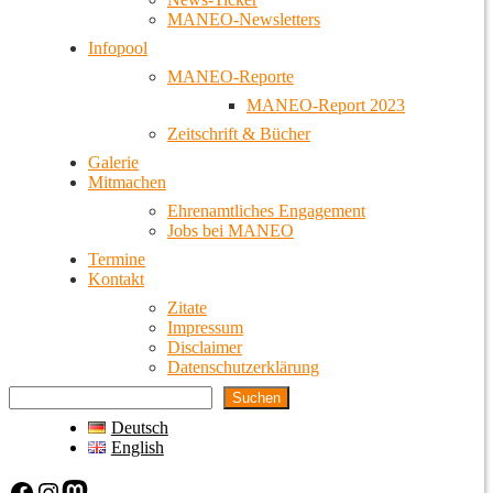
MANEO-Newsletters
Infopool
MANEO-Reporte
MANEO-Report 2023
Zeitschrift & Bücher
Galerie
Mitmachen
Ehrenamtliches Engagement
Jobs bei MANEO
Termine
Kontakt
Zitate
Impressum
Disclaimer
Datenschutzerklärung
Suchen
Deutsch
English
Facebook
Instagram
Mastodon