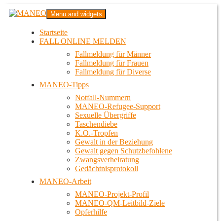
Zum
MANEO
Menu and widgets
Inhalt
Das schwule Anti-Gewalt-Projekt in Berlin
springen
Startseite
FALL ONLINE MELDEN
Fallmeldung für Männer
Fallmeldung für Frauen
Fallmeldung für Diverse
MANEO-Tipps
Notfall-Nummern
MANEO-Refugee-Support
Sexuelle Übergriffe
Taschendiebe
K.O.-Tropfen
Gewalt in der Beziehung
Gewalt gegen Schutzbefohlene
Zwangsverheiratung
Gedächtnisprotokoll
MANEO-Arbeit
MANEO-Projekt-Profil
MANEO-QM-Leitbild-Ziele
Opferhilfe