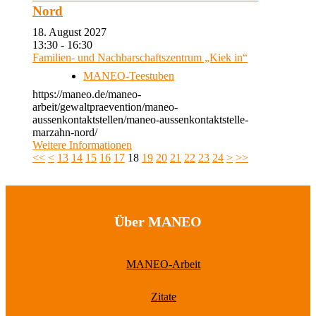
Nord
18. August 2027
13:30 - 16:30
Familien- und Nachbarschaftszentrum „Kiek in“
MANEO-Teestuben
https://maneo.de/maneo-
arbeit/gewaltpraevention/maneo-
aussenkontaktstellen/maneo-aussenkontaktstelle-
marzahn-nord/
Weitere Informationen
<<
<
13
14
15
16
17
18
19
20
21
22
23
24
>
>>
Über MANEO
MANEO-Arbeit
Zitate