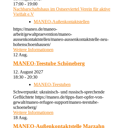
17:00 - 19:00
Nachbarschaftshaus im Ostseeviertel Verein für aktive
Vielfalt e.V
MANEO-Außenkontaktstellen
https://maneo.de/maneo-
arbeit/gewaltpraevention/maneo-
aussenkontaktstellen/maneo-aussenkontaktstelle-neu-
hohenschoenhausen/
Weitere Informationen
12
Aug.
MANEO-Teestube Schöneberg
12. August 2027
18:30 - 20:30
MANEO-Teestuben
Schwerpunkt: ukrainisch- und russisch-sprechende
Geflüchtete https://maneo.de/tipps-fuer-opfer-von-
gewalt/maneo-refugee-support/maneo-teestube-
schoeneberg/
Weitere Informationen
18
Aug.
MANEO-Außenkontaktstelle Marzahn