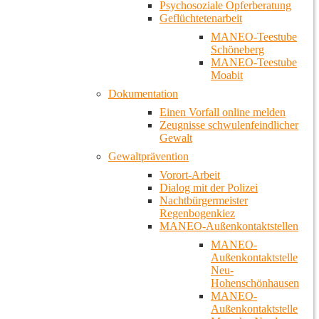
Psychosoziale Opferberatung
Geflüchtetenarbeit
MANEO-Teestube
Schöneberg
MANEO-Teestube
Moabit
Dokumentation
Einen Vorfall online melden
Zeugnisse schwulenfeindlicher
Gewalt
Gewaltprävention
Vorort-Arbeit
Dialog mit der Polizei
Nachtbürgermeister
Regenbogenkiez
MANEO-Außenkontaktstellen
MANEO-
Außenkontaktstelle
Neu-
Hohenschönhausen
MANEO-
Außenkontaktstelle