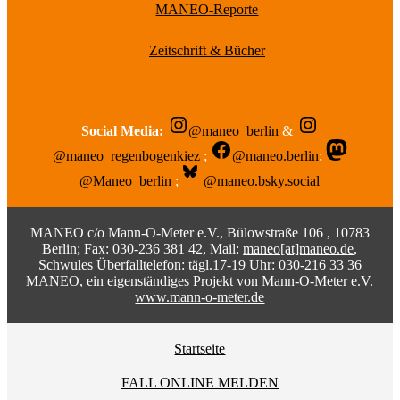
MANEO-Reporte
Zeitschrift & Bücher
Social Media:
@maneo_berlin
&
@maneo_regenbogenkiez
;
@maneo.berlin
;
@Maneo_berlin
;
@maneo.bsky.social
MANEO c/o Mann-O-Meter e.V., Bülowstraße 106 , 10783
Berlin; Fax: 030-236 381 42, Mail:
maneo[at]maneo.de
,
Schwules Überfalltelefon: tägl.17-19 Uhr: 030-216 33 36
MANEO, ein eigenständiges Projekt von Mann-O-Meter e.V.
www.mann-o-meter.de
Startseite
FALL ONLINE MELDEN