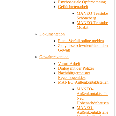
Psychosoziale Opferberatung
Geflüchtetenarbeit
MANEO-Teestube
Schöneberg
MANEO-Teestube
Moabit
Dokumentation
Einen Vorfall online melden
Zeugnisse schwulenfeindlicher
Gewalt
Gewaltprävention
Vorort-Arbeit
Dialog mit der Polizei
Nachtbürgermeister
Regenbogenkiez
MANEO-Außenkontaktstellen
MANEO-
Außenkontaktstelle
Neu-
Hohenschönhausen
MANEO-
Außenkontaktstelle