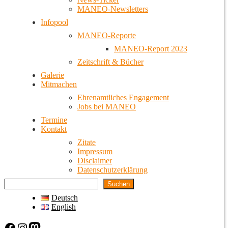
MANEO-Newsletters
Infopool
MANEO-Reporte
MANEO-Report 2023
Zeitschrift & Bücher
Galerie
Mitmachen
Ehrenamtliches Engagement
Jobs bei MANEO
Termine
Kontakt
Zitate
Impressum
Disclaimer
Datenschutzerklärung
Suchen
Deutsch
English
Facebook
Instagram
Mastodon