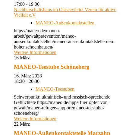
17:00 - 19:00
Nachbarschaftshaus im Ostseeviertel Verein für aktive
Vielfalt e.V
MANEO-Außenkontaktstellen
https://maneo.de/maneo-
arbeit/gewaltpraevention/maneo-
aussenkontaktstellen/maneo-aussenkontaktstelle-neu-
hohenschoenhausen/
Weitere Informationen
16
März
MANEO-Teestube Schöneberg
16. März 2028
18:30 - 20:30
MANEO-Teestuben
Schwerpunkt: ukrainisch- und russisch-sprechende
Geflüchtete https://maneo.de/tipps-fuer-opfer-von-
gewalt/maneo-refugee-support/maneo-teestube-
schoeneberg/
Weitere Informationen
22
März
MANEO-Außenkontaktstelle Marzahn