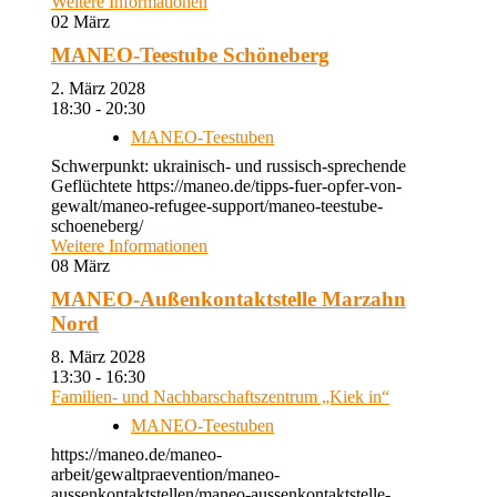
Weitere Informationen
02
März
MANEO-Teestube Schöneberg
2. März 2028
18:30 - 20:30
MANEO-Teestuben
Schwerpunkt: ukrainisch- und russisch-sprechende
Geflüchtete https://maneo.de/tipps-fuer-opfer-von-
gewalt/maneo-refugee-support/maneo-teestube-
schoeneberg/
Weitere Informationen
08
März
MANEO-Außenkontaktstelle Marzahn
Nord
8. März 2028
13:30 - 16:30
Familien- und Nachbarschaftszentrum „Kiek in“
MANEO-Teestuben
https://maneo.de/maneo-
arbeit/gewaltpraevention/maneo-
aussenkontaktstellen/maneo-aussenkontaktstelle-