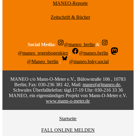
MANEO-Reporte
Zeitschrift & Bücher
Social Media:
@maneo_berlin
&
@maneo_regenbogenkiez
;
@maneo.berlin
;
@Maneo_berlin
;
@maneo.bsky.social
MANEO c/o Mann-O-Meter e.V., Bülowstraße 106 , 10783
Berlin; Fax: 030-236 381 42, Mail:
maneo[at]maneo.de
,
Schwules Überfalltelefon: tägl.17-19 Uhr: 030-216 33 36
MANEO, ein eigenständiges Projekt von Mann-O-Meter e.V.
www.mann-o-meter.de
Startseite
FALL ONLINE MELDEN