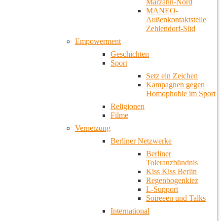
Marzahn-Nord
MANEO-
Außenkontaktstelle
Zehlendorf-Süd
Empowerment
Geschichten
Sport
Setz ein Zeichen
Kampagnen gegen
Homophobie im Sport
Religionen
Filme
Vernetzung
Berliner Netzwerke
Berliner
Toleranzbündnis
Kiss Kiss Berlin
Regenbogenkiez
L-Support
Soireeen und Talks
International