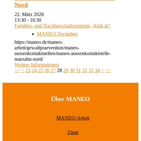
Nord
22. März 2028
13:30 - 16:30
Familien- und Nachbarschaftszentrum „Kiek in“
MANEO-Teestuben
https://maneo.de/maneo-
arbeit/gewaltpraevention/maneo-
aussenkontaktstellen/maneo-aussenkontaktstelle-
marzahn-nord/
Weitere Informationen
<<
<
23
24
25
26
27
28
29
30
31
32
33
34
>
>>
Über MANEO
MANEO-Arbeit
Zitate