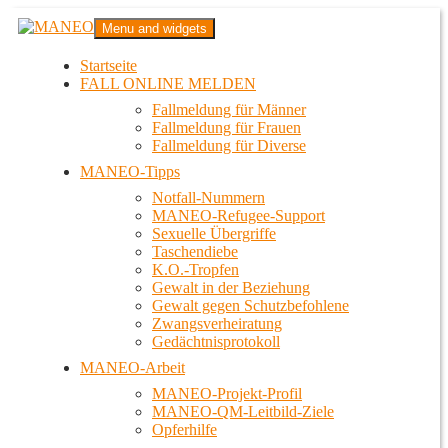
Zum
MANEO
Menu and widgets
Inhalt
Das schwule Anti-Gewalt-Projekt in Berlin
springen
Startseite
FALL ONLINE MELDEN
Fallmeldung für Männer
Fallmeldung für Frauen
Fallmeldung für Diverse
MANEO-Tipps
Notfall-Nummern
MANEO-Refugee-Support
Sexuelle Übergriffe
Taschendiebe
K.O.-Tropfen
Gewalt in der Beziehung
Gewalt gegen Schutzbefohlene
Zwangsverheiratung
Gedächtnisprotokoll
MANEO-Arbeit
MANEO-Projekt-Profil
MANEO-QM-Leitbild-Ziele
Opferhilfe