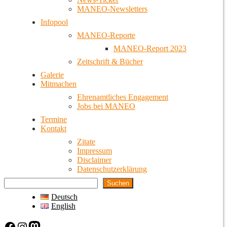
MANEO-Newsletters
Infopool
MANEO-Reporte
MANEO-Report 2023
Zeitschrift & Bücher
Galerie
Mitmachen
Ehrenamtliches Engagement
Jobs bei MANEO
Termine
Kontakt
Zitate
Impressum
Disclaimer
Datenschutzerklärung
Suchen
Deutsch
English
Facebook
Instagram
Mastodon