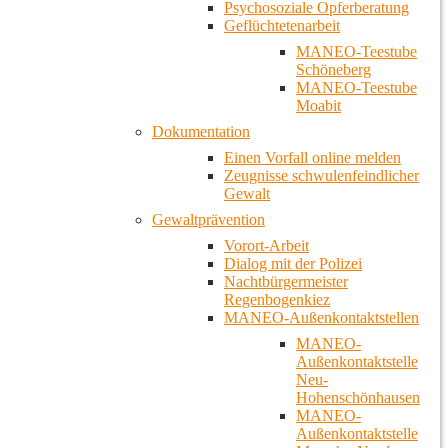
Psychosoziale Opferberatung
Geflüchtetenarbeit
MANEO-Teestube
Schöneberg
MANEO-Teestube
Moabit
Dokumentation
Einen Vorfall online melden
Zeugnisse schwulenfeindlicher
Gewalt
Gewaltprävention
Vorort-Arbeit
Dialog mit der Polizei
Nachtbürgermeister
Regenbogenkiez
MANEO-Außenkontaktstellen
MANEO-
Außenkontaktstelle
Neu-
Hohenschönhausen
MANEO-
Außenkontaktstelle