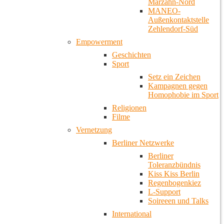
Marzahn-Nord
MANEO-
Außenkontaktstelle
Zehlendorf-Süd
Empowerment
Geschichten
Sport
Setz ein Zeichen
Kampagnen gegen
Homophobie im Sport
Religionen
Filme
Vernetzung
Berliner Netzwerke
Berliner
Toleranzbündnis
Kiss Kiss Berlin
Regenbogenkiez
L-Support
Soireeen und Talks
International