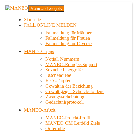
Zum
MANEO
Menu and widgets
Inhalt
Das schwule Anti-Gewalt-Projekt in Berlin
springen
Startseite
FALL ONLINE MELDEN
Fallmeldung für Männer
Fallmeldung für Frauen
Fallmeldung für Diverse
MANEO-Tipps
Notfall-Nummern
MANEO-Refugee-Support
Sexuelle Übergriffe
Taschendiebe
K.O.-Tropfen
Gewalt in der Beziehung
Gewalt gegen Schutzbefohlene
Zwangsverheiratung
Gedächtnisprotokoll
MANEO-Arbeit
MANEO-Projekt-Profil
MANEO-QM-Leitbild-Ziele
Opferhilfe