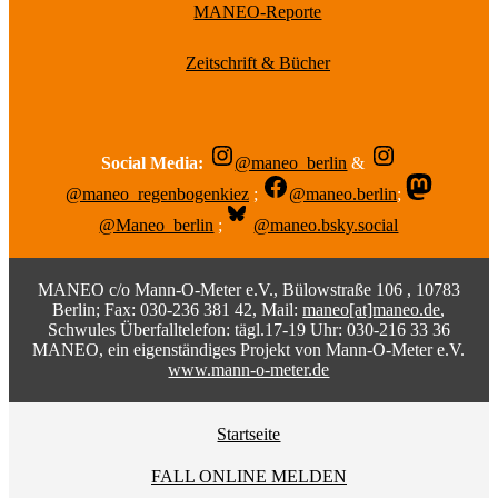
MANEO-Reporte
Zeitschrift & Bücher
Social Media:
@maneo_berlin
&
@maneo_regenbogenkiez
;
@maneo.berlin
;
@Maneo_berlin
;
@maneo.bsky.social
MANEO c/o Mann-O-Meter e.V., Bülowstraße 106 , 10783
Berlin; Fax: 030-236 381 42, Mail:
maneo[at]maneo.de
,
Schwules Überfalltelefon: tägl.17-19 Uhr: 030-216 33 36
MANEO, ein eigenständiges Projekt von Mann-O-Meter e.V.
www.mann-o-meter.de
Startseite
FALL ONLINE MELDEN