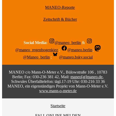
MANEO-Reporte
Zeitschrift & Bücher
Social Media:
@maneo_berlin
&
@maneo_regenbogenkiez
;
@maneo.berlin
;
@Maneo_berlin
;
@maneo.bsky.social
MANEO c/o Mann-O-Meter e.V., Bülowstraße 106 , 10783
Berlin; Fax: 030-236 381 42, Mail:
maneo[at]maneo.de
,
Schwules Überfalltelefon: tägl.17-19 Uhr: 030-216 33 36
MANEO, ein eigenständiges Projekt von Mann-O-Meter e.V.
www.mann-o-meter.de
Startseite
FALL ONLINE MELDEN