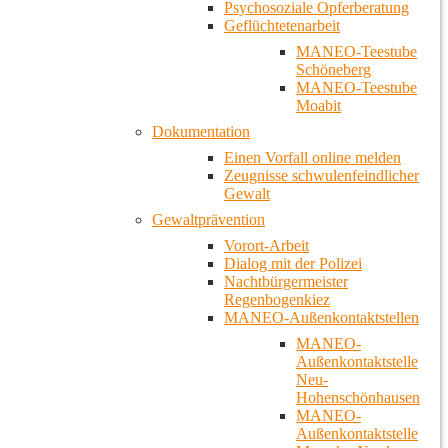
Psychosoziale Opferberatung
Geflüchtetenarbeit
MANEO-Teestube
Schöneberg
MANEO-Teestube
Moabit
Dokumentation
Einen Vorfall online melden
Zeugnisse schwulenfeindlicher
Gewalt
Gewaltprävention
Vorort-Arbeit
Dialog mit der Polizei
Nachtbürgermeister
Regenbogenkiez
MANEO-Außenkontaktstellen
MANEO-
Außenkontaktstelle
Neu-
Hohenschönhausen
MANEO-
Außenkontaktstelle