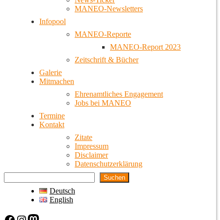
MANEO-Newsletters
Infopool
MANEO-Reporte
MANEO-Report 2023
Zeitschrift & Bücher
Galerie
Mitmachen
Ehrenamtliches Engagement
Jobs bei MANEO
Termine
Kontakt
Zitate
Impressum
Disclaimer
Datenschutzerklärung
Suchen
Deutsch
English
Facebook
Instagram
Mastodon