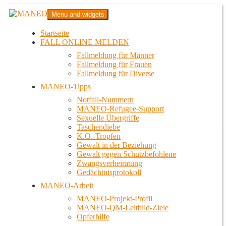
Zum
MANEO
Menu and widgets
Inhalt
Das schwule Anti-Gewalt-Projekt in Berlin
springen
Startseite
FALL ONLINE MELDEN
Fallmeldung für Männer
Fallmeldung für Frauen
Fallmeldung für Diverse
MANEO-Tipps
Notfall-Nummern
MANEO-Refugee-Support
Sexuelle Übergriffe
Taschendiebe
K.O.-Tropfen
Gewalt in der Beziehung
Gewalt gegen Schutzbefohlene
Zwangsverheiratung
Gedächtnisprotokoll
MANEO-Arbeit
MANEO-Projekt-Profil
MANEO-QM-Leitbild-Ziele
Opferhilfe