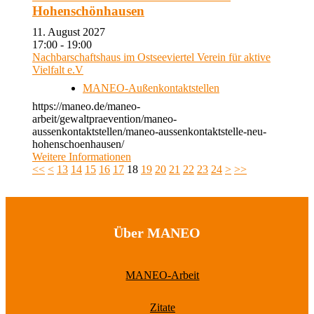
Hohenschönhausen
11. August 2027
17:00 - 19:00
Nachbarschaftshaus im Ostseeviertel Verein für aktive
Vielfalt e.V
MANEO-Außenkontaktstellen
https://maneo.de/maneo-
arbeit/gewaltpraevention/maneo-
aussenkontaktstellen/maneo-aussenkontaktstelle-neu-
hohenschoenhausen/
Weitere Informationen
<<
<
13
14
15
16
17
18
19
20
21
22
23
24
>
>>
Über MANEO
MANEO-Arbeit
Zitate