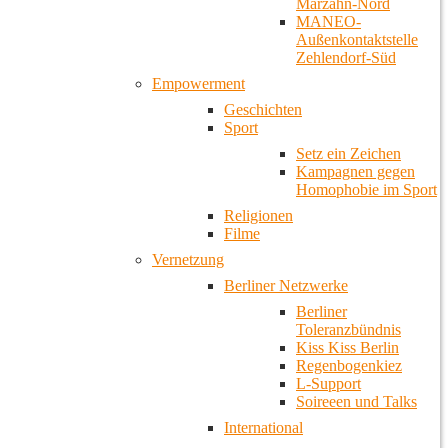
Marzahn-Nord
MANEO-
Außenkontaktstelle
Zehlendorf-Süd
Empowerment
Geschichten
Sport
Setz ein Zeichen
Kampagnen gegen
Homophobie im Sport
Religionen
Filme
Vernetzung
Berliner Netzwerke
Berliner
Toleranzbündnis
Kiss Kiss Berlin
Regenbogenkiez
L-Support
Soireeen und Talks
International