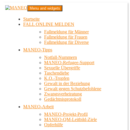
Zum
MANEO
Menu and widgets
Inhalt
Das schwule Anti-Gewalt-Projekt in Berlin
springen
Startseite
FALL ONLINE MELDEN
Fallmeldung für Männer
Fallmeldung für Frauen
Fallmeldung für Diverse
MANEO-Tipps
Notfall-Nummern
MANEO-Refugee-Support
Sexuelle Übergriffe
Taschendiebe
K.O.-Tropfen
Gewalt in der Beziehung
Gewalt gegen Schutzbefohlene
Zwangsverheiratung
Gedächtnisprotokoll
MANEO-Arbeit
MANEO-Projekt-Profil
MANEO-QM-Leitbild-Ziele
Opferhilfe