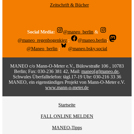
Zeitschrift & Bücher
Social Media:
@maneo_berlin
&
@maneo_regenbogenkiez
;
@maneo.berlin
;
@Maneo_berlin
;
@maneo.bsky.social
MANEO c/o Mann-O-Meter e.V., Bülowstraße 106 , 10783
Berlin; Fax: 030-236 381 42, Mail:
maneo[at]maneo.de
,
Schwules Überfalltelefon: tägl.17-19 Uhr: 030-216 33 36
MANEO, ein eigenständiges Projekt von Mann-O-Meter e.V.
www.mann-o-meter.de
Startseite
FALL ONLINE MELDEN
MANEO-Tipps