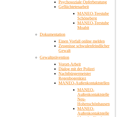
Psychosoziale Opferberatung
Geflüchtetenarbeit
MANEO-Teestube
Schöneberg
MANEO-Teestube
Moabit
Dokumentation
Einen Vorfall online melden
Zeugnisse schwulenfeindlicher
Gewalt
Gewaltprävention
Vorort-Arbeit
Dialog mit der Polizei
Nachtbürgermeister
Regenbogenkiez
MANEO-Außenkontaktstellen
MANEO-
Außenkontaktstelle
Neu-
Hohenschönhausen
MANEO-
Außenkontaktstelle