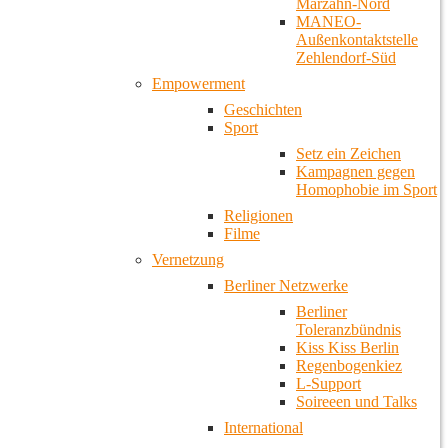
Marzahn-Nord
MANEO-
Außenkontaktstelle
Zehlendorf-Süd
Empowerment
Geschichten
Sport
Setz ein Zeichen
Kampagnen gegen
Homophobie im Sport
Religionen
Filme
Vernetzung
Berliner Netzwerke
Berliner
Toleranzbündnis
Kiss Kiss Berlin
Regenbogenkiez
L-Support
Soireeen und Talks
International