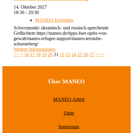
14. Oktober 2027
18:30 - 20:30
MANEO-Teestuben
Schwerpunkt: ukrainisch- und russisch-sprechende
Geflüchtete https://maneo.de/tipps-fuer-opfer-von-
gewalt/maneo-refugee-support/maneo-teestube-
schoeneberg/
Weitere Informationen
<<
<
16
17
18
19
20
21
22
23
24
25
26
27
>
>>
Über MANEO
MANEO-Arbeit
Zitate
Impressum