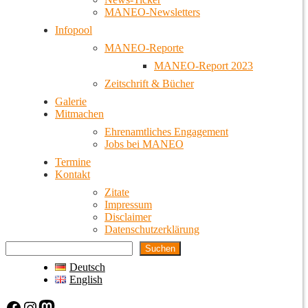
MANEO-Newsletters
Infopool
MANEO-Reporte
MANEO-Report 2023
Zeitschrift & Bücher
Galerie
Mitmachen
Ehrenamtliches Engagement
Jobs bei MANEO
Termine
Kontakt
Zitate
Impressum
Disclaimer
Datenschutzerklärung
Suchen
Deutsch
English
Facebook
Instagram
Mastodon