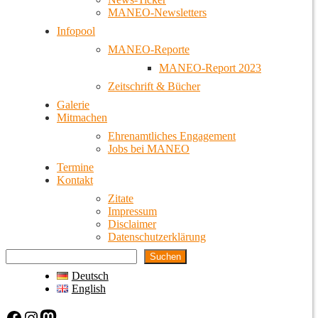
MANEO-Newsletters
Infopool
MANEO-Reporte
MANEO-Report 2023
Zeitschrift & Bücher
Galerie
Mitmachen
Ehrenamtliches Engagement
Jobs bei MANEO
Termine
Kontakt
Zitate
Impressum
Disclaimer
Datenschutzerklärung
Suchen
Deutsch
English
Facebook
Instagram
Mastodon