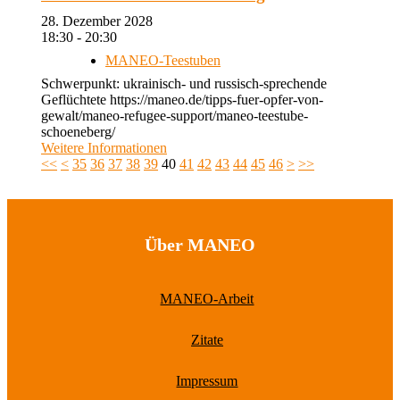
28. Dezember 2028
18:30 - 20:30
MANEO-Teestuben
Schwerpunkt: ukrainisch- und russisch-sprechende
Geflüchtete https://maneo.de/tipps-fuer-opfer-von-
gewalt/maneo-refugee-support/maneo-teestube-
schoeneberg/
Weitere Informationen
<<
<
35
36
37
38
39
40
41
42
43
44
45
46
>
>>
Über MANEO
MANEO-Arbeit
Zitate
Impressum