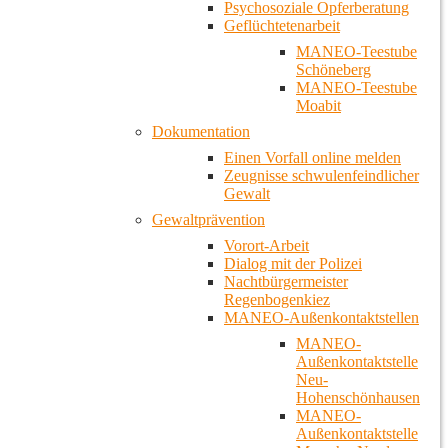
Psychosoziale Opferberatung
Geflüchtetenarbeit
MANEO-Teestube
Schöneberg
MANEO-Teestube
Moabit
Dokumentation
Einen Vorfall online melden
Zeugnisse schwulenfeindlicher
Gewalt
Gewaltprävention
Vorort-Arbeit
Dialog mit der Polizei
Nachtbürgermeister
Regenbogenkiez
MANEO-Außenkontaktstellen
MANEO-
Außenkontaktstelle
Neu-
Hohenschönhausen
MANEO-
Außenkontaktstelle