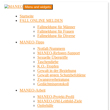
Zum
MANEO
Menu and widgets
Inhalt
Das schwule Anti-Gewalt-Projekt in Berlin
springen
Startseite
FALL ONLINE MELDEN
Fallmeldung für Männer
Fallmeldung für Frauen
Fallmeldung für Diverse
MANEO-Tipps
Notfall-Nummern
MANEO-Refugee-Support
Sexuelle Übergriffe
Taschendiebe
K.O.-Tropfen
Gewalt in der Beziehung
Gewalt gegen Schutzbefohlene
Zwangsverheiratung
Gedächtnisprotokoll
MANEO-Arbeit
MANEO-Projekt-Profil
MANEO-QM-Leitbild-Ziele
Opferhilfe