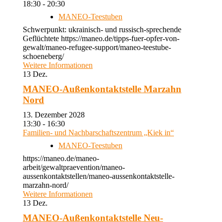
18:30 - 20:30
MANEO-Teestuben
Schwerpunkt: ukrainisch- und russisch-sprechende
Geflüchtete https://maneo.de/tipps-fuer-opfer-von-
gewalt/maneo-refugee-support/maneo-teestube-
schoeneberg/
Weitere Informationen
13
Dez.
MANEO-Außenkontaktstelle Marzahn
Nord
13. Dezember 2028
13:30 - 16:30
Familien- und Nachbarschaftszentrum „Kiek in“
MANEO-Teestuben
https://maneo.de/maneo-
arbeit/gewaltpraevention/maneo-
aussenkontaktstellen/maneo-aussenkontaktstelle-
marzahn-nord/
Weitere Informationen
13
Dez.
MANEO-Außenkontaktstelle Neu-