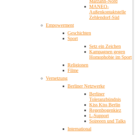
Marzahn-Nord
MANEO-
Außenkontaktstelle
Zehlendorf-Süd
Empowerment
Geschichten
Sport
Setz ein Zeichen
Kampagnen gegen
Homophobie im Sport
Religionen
Filme
Vernetzung
Berliner Netzwerke
Berliner
Toleranzbündnis
Kiss Kiss Berlin
Regenbogenkiez
L-Support
Soireeen und Talks
International