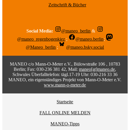
Zeitschrift & Bücher
Social Media:
@maneo_berlin
&
@maneo_regenbogenkiez
;
@maneo.berlin
;
@Maneo_berlin
;
@maneo.bsky.social
MANEO c/o Mann-O-Meter e.V., Bülowstraße 106 , 10783
Berlin; Fax: 030-236 381 42, Mail:
maneo[at]maneo.de
,
Schwules Überfalltelefon: tägl.17-19 Uhr: 030-216 33 36
MANEO, ein eigenständiges Projekt von Mann-O-Meter e.V.
www.mann-o-meter.de
Startseite
FALL ONLINE MELDEN
MANEO-Tipps