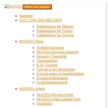
Zum
MANEO
Menu and widgets
Inhalt
Das schwule Anti-Gewalt-Projekt in Berlin
springen
Startseite
FALL ONLINE MELDEN
Fallmeldung für Männer
Fallmeldung für Frauen
Fallmeldung für Diverse
MANEO-Tipps
Notfall-Nummern
MANEO-Refugee-Support
Sexuelle Übergriffe
Taschendiebe
K.O.-Tropfen
Gewalt in der Beziehung
Gewalt gegen Schutzbefohlene
Zwangsverheiratung
Gedächtnisprotokoll
MANEO-Arbeit
MANEO-Projekt-Profil
MANEO-QM-Leitbild-Ziele
Opferhilfe