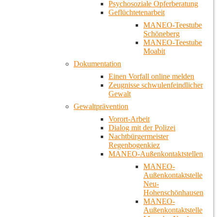
Psychosoziale Opferberatung
Geflüchtetenarbeit
MANEO-Teestube
Schöneberg
MANEO-Teestube
Moabit
Dokumentation
Einen Vorfall online melden
Zeugnisse schwulenfeindlicher
Gewalt
Gewaltprävention
Vorort-Arbeit
Dialog mit der Polizei
Nachtbürgermeister
Regenbogenkiez
MANEO-Außenkontaktstellen
MANEO-
Außenkontaktstelle
Neu-
Hohenschönhausen
MANEO-
Außenkontaktstelle