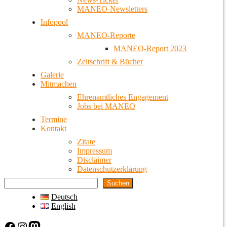
MANEO-Newsletters
Infopool
MANEO-Reporte
MANEO-Report 2023
Zeitschrift & Bücher
Galerie
Mitmachen
Ehrenamtliches Engagement
Jobs bei MANEO
Termine
Kontakt
Zitate
Impressum
Disclaimer
Datenschutzerklärung
Suchen
Deutsch
English
Facebook
Instagram
Mastodon