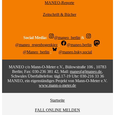
MANEO-Reporte
Zeitschrift & Bücher
Social Media:
@maneo_berlin
&
@maneo_regenbogenkiez
;
@maneo.berlin
;
@Maneo_berlin
;
@maneo.bsky.social
MANEO c/o Mann-O-Meter e.V., Bülowstraße 106 , 10783
Berlin; Fax: 030-236 381 42, Mail:
maneo[at]maneo.de
,
Schwules Überfalltelefon: tägl.17-19 Uhr: 030-216 33 36
MANEO, ein eigenständiges Projekt von Mann-O-Meter e.V.
www.mann-o-meter.de
Startseite
FALL ONLINE MELDEN