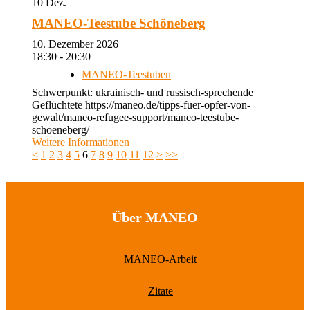
10
Dez.
MANEO-Teestube Schöneberg
10. Dezember 2026
18:30 - 20:30
MANEO-Teestuben
Schwerpunkt: ukrainisch- und russisch-sprechende
Geflüchtete https://maneo.de/tipps-fuer-opfer-von-
gewalt/maneo-refugee-support/maneo-teestube-
schoeneberg/
Weitere Informationen
<
1
2
3
4
5
6
7
8
9
10
11
12
>
>>
Über MANEO
MANEO-Arbeit
Zitate