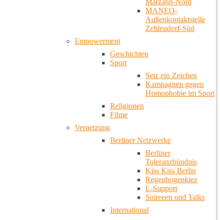
Marzahn-Nord
MANEO-
Außenkontaktstelle
Zehlendorf-Süd
Empowerment
Geschichten
Sport
Setz ein Zeichen
Kampagnen gegen
Homophobie im Sport
Religionen
Filme
Vernetzung
Berliner Netzwerke
Berliner
Toleranzbündnis
Kiss Kiss Berlin
Regenbogenkiez
L-Support
Soireeen und Talks
International