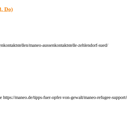
. Do)
nkontaktstellen/maneo-aussenkontaktstelle-zehlendorf-sued/
e https://maneo.de/tipps-fuer-opfer-von-gewalt/maneo-refugee-support