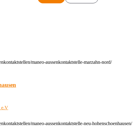
enkontaktstellen/maneo-aussenkontaktstelle-marzahn-nord/
hausen
t e.V
enkontaktstellen/maneo-aussenkontaktstelle-neu-hohenschoenhausen/