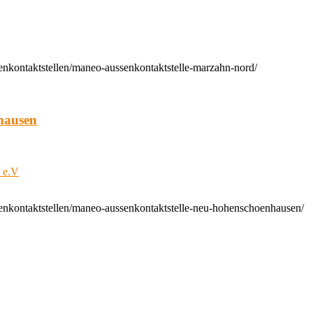
enkontaktstellen/maneo-aussenkontaktstelle-marzahn-nord/
hausen
t e.V
enkontaktstellen/maneo-aussenkontaktstelle-neu-hohenschoenhausen/