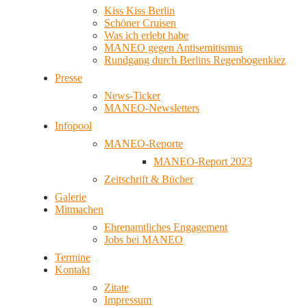
Kiss Kiss Berlin
Schöner Cruisen
Was ich erlebt habe
MANEO gegen Antisemitismus
Rundgang durch Berlins Regenbogenkiez
Presse
News-Ticker
MANEO-Newsletters
Infopool
MANEO-Reporte
MANEO-Report 2023
Zeitschrift & Bücher
Galerie
Mitmachen
Ehrenamtliches Engagement
Jobs bei MANEO
Termine
Kontakt
Zitate
Impressum