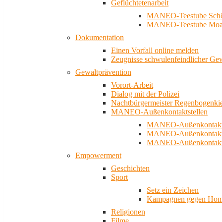
Geflüchtetenarbeit
MANEO-Teestube Schö
MANEO-Teestube Moa
Dokumentation
Einen Vorfall online melden
Zeugnisse schwulenfeindlicher Ge
Gewaltprävention
Vorort-Arbeit
Dialog mit der Polizei
Nachtbürgermeister Regenbogenki
MANEO-Außenkontaktstellen
MANEO-Außenkontakts
MANEO-Außenkontakts
MANEO-Außenkontaktst
Empowerment
Geschichten
Sport
Setz ein Zeichen
Kampagnen gegen Homo
Religionen
Filme