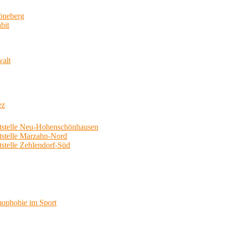
neberg
bit
walt
ez
telle Neu-Hohenschönhausen
telle Marzahn-Nord
elle Zehlendorf-Süd
phobie im Sport