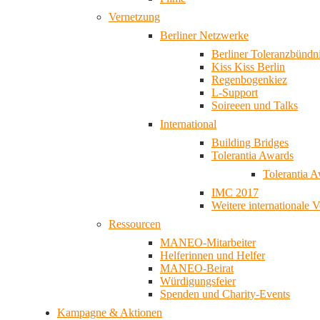
Vernetzung
Berliner Netzwerke
Berliner Toleranzbündn
Kiss Kiss Berlin
Regenbogenkiez
L-Support
Soireeen und Talks
International
Building Bridges
Tolerantia Awards
Tolerantia 
IMC 2017
Weitere internationale 
Ressourcen
MANEO-Mitarbeiter
Helferinnen und Helfer
MANEO-Beirat
Würdigungsfeier
Spenden und Charity-Events
Kampagne & Aktionen