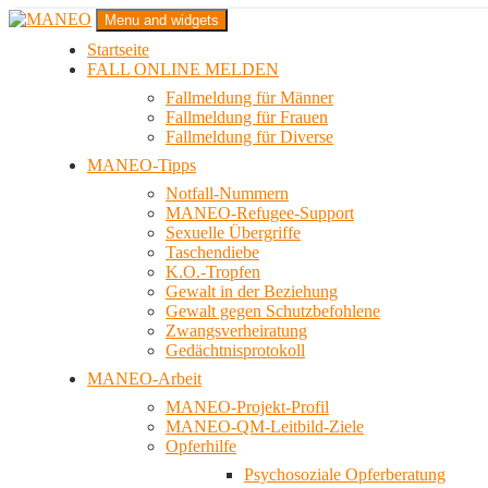
Zum
Menu and widgets
Inhalt
Startseite
springen
Das schwule Anti-Gewalt-Projekt in Berlin
FALL ONLINE MELDEN
MANEO
Fallmeldung für Männer
Fallmeldung für Frauen
Fallmeldung für Diverse
MANEO-Tipps
Notfall-Nummern
MANEO-Refugee-Support
Sexuelle Übergriffe
Taschendiebe
K.O.-Tropfen
Gewalt in der Beziehung
Gewalt gegen Schutzbefohlene
Zwangsverheiratung
Gedächtnisprotokoll
MANEO-Arbeit
MANEO-Projekt-Profil
MANEO-QM-Leitbild-Ziele
Opferhilfe
Psychosoziale Opferberatung