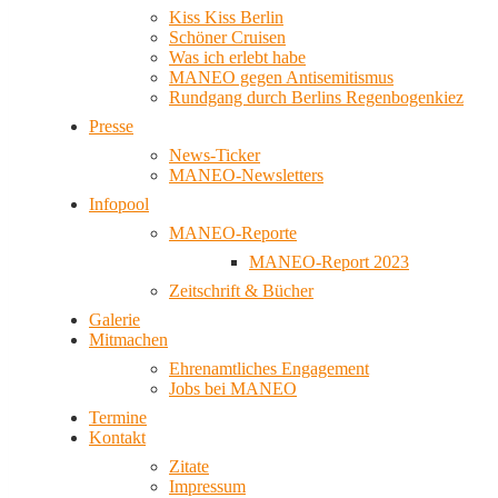
Kiss Kiss Berlin
Schöner Cruisen
Was ich erlebt habe
MANEO gegen Antisemitismus
Rundgang durch Berlins Regenbogenkiez
Presse
News-Ticker
MANEO-Newsletters
Infopool
MANEO-Reporte
MANEO-Report 2023
Zeitschrift & Bücher
Galerie
Mitmachen
Ehrenamtliches Engagement
Jobs bei MANEO
Termine
Kontakt
Zitate
Impressum