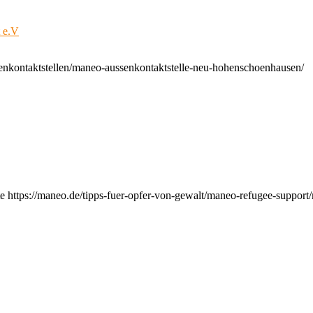
t e.V
enkontaktstellen/maneo-aussenkontaktstelle-neu-hohenschoenhausen/
e https://maneo.de/tipps-fuer-opfer-von-gewalt/maneo-refugee-support