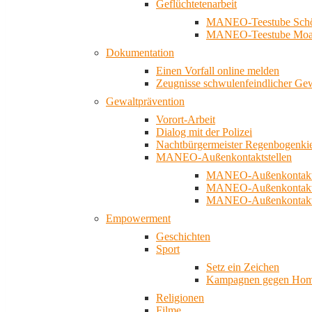
Geflüchtetenarbeit
MANEO-Teestube Schö
MANEO-Teestube Moa
Dokumentation
Einen Vorfall online melden
Zeugnisse schwulenfeindlicher Ge
Gewaltprävention
Vorort-Arbeit
Dialog mit der Polizei
Nachtbürgermeister Regenbogenki
MANEO-Außenkontaktstellen
MANEO-Außenkontakts
MANEO-Außenkontakts
MANEO-Außenkontaktst
Empowerment
Geschichten
Sport
Setz ein Zeichen
Kampagnen gegen Homo
Religionen
Filme