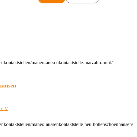
enkontaktstellen/maneo-aussenkontaktstelle-marzahn-nord/
hausen
t e.V
enkontaktstellen/maneo-aussenkontaktstelle-neu-hohenschoenhausen/