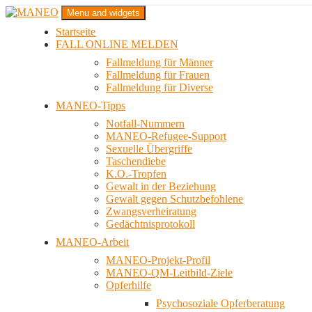
Zum
Menu and widgets
Inhalt
Startseite
springen
Das schwule Anti-Gewalt-Projekt in Berlin
FALL ONLINE MELDEN
MANEO
Fallmeldung für Männer
Fallmeldung für Frauen
Fallmeldung für Diverse
MANEO-Tipps
Notfall-Nummern
MANEO-Refugee-Support
Sexuelle Übergriffe
Taschendiebe
K.O.-Tropfen
Gewalt in der Beziehung
Gewalt gegen Schutzbefohlene
Zwangsverheiratung
Gedächtnisprotokoll
MANEO-Arbeit
MANEO-Projekt-Profil
MANEO-QM-Leitbild-Ziele
Opferhilfe
Psychosoziale Opferberatung