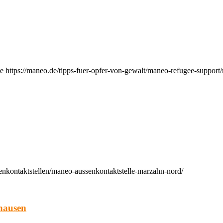
e https://maneo.de/tipps-fuer-opfer-von-gewalt/maneo-refugee-support
enkontaktstellen/maneo-aussenkontaktstelle-marzahn-nord/
hausen