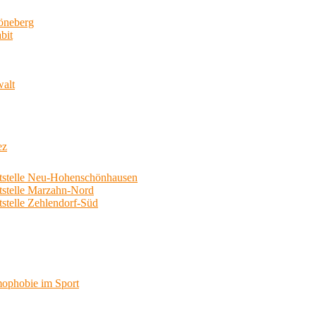
neberg
bit
walt
ez
telle Neu-Hohenschönhausen
telle Marzahn-Nord
elle Zehlendorf-Süd
phobie im Sport