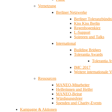
Vernetzung
Berliner Netzwerke
Berliner Toleranzbündn
Kiss Kiss Berlin
Regenbogenkiez
L-Support
Soireeen und Talks
International
Building Bridges
Tolerantia Awards
Tolerantia 
IMC 2017
Weitere internationale 
Ressourcen
MANEO-Mitarbeiter
Helferinnen und Helfer
MANEO-Beirat
Würdigungsfeier
Spenden und Charity-Events
Kampagne & Aktionen