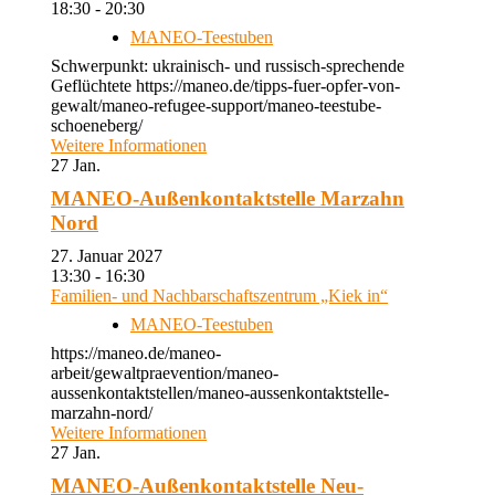
18:30 - 20:30
MANEO-Teestuben
Schwerpunkt: ukrainisch- und russisch-sprechende
Geflüchtete https://maneo.de/tipps-fuer-opfer-von-
gewalt/maneo-refugee-support/maneo-teestube-
schoeneberg/
Weitere Informationen
27
Jan.
MANEO-Außenkontaktstelle Marzahn
Nord
27. Januar 2027
13:30 - 16:30
Familien- und Nachbarschaftszentrum „Kiek in“
MANEO-Teestuben
https://maneo.de/maneo-
arbeit/gewaltpraevention/maneo-
aussenkontaktstellen/maneo-aussenkontaktstelle-
marzahn-nord/
Weitere Informationen
27
Jan.
MANEO-Außenkontaktstelle Neu-