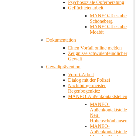
Psychosoziale Opferberatung
Geflüchtetenarbeit
MANEO-Teestube
Schöneberg
MANEO-Teestube
Moabit
Dokumentation
Einen Vorfall online melden
Zeugnisse schwulenfeindlicher
Gewalt
Gewaltprävention
Vorort-Arbeit
Dialog mit der Polizei
Nachtbürgermeister
Regenbogenkiez
MANEO-Außenkontaktstellen
MANEO-
Außenkontaktstelle
Neu-
Hohenschönhausen
MANEO-
Außenkontaktstelle