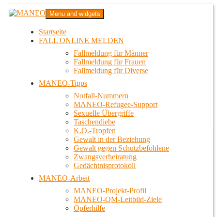
Zum
MANEO
Menu and widgets
Inhalt
Das schwule Anti-Gewalt-Projekt in Berlin
springen
Startseite
FALL ONLINE MELDEN
Fallmeldung für Männer
Fallmeldung für Frauen
Fallmeldung für Diverse
MANEO-Tipps
Notfall-Nummern
MANEO-Refugee-Support
Sexuelle Übergriffe
Taschendiebe
K.O.-Tropfen
Gewalt in der Beziehung
Gewalt gegen Schutzbefohlene
Zwangsverheiratung
Gedächtnisprotokoll
MANEO-Arbeit
MANEO-Projekt-Profil
MANEO-QM-Leitbild-Ziele
Opferhilfe