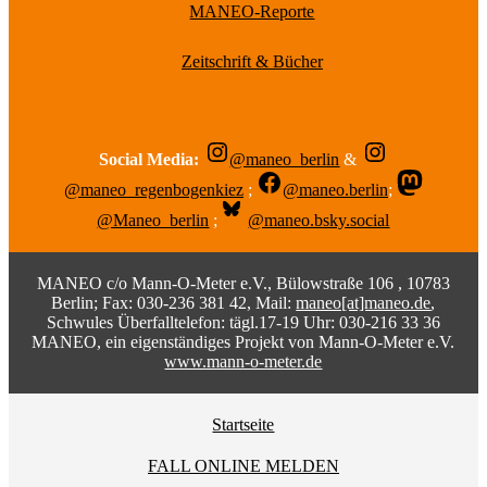
MANEO-Reporte
Zeitschrift & Bücher
Social Media:
@maneo_berlin
&
@maneo_regenbogenkiez
;
@maneo.berlin
;
@Maneo_berlin
;
@maneo.bsky.social
MANEO c/o Mann-O-Meter e.V., Bülowstraße 106 , 10783
Berlin; Fax: 030-236 381 42, Mail:
maneo[at]maneo.de
,
Schwules Überfalltelefon: tägl.17-19 Uhr: 030-216 33 36
MANEO, ein eigenständiges Projekt von Mann-O-Meter e.V.
www.mann-o-meter.de
Startseite
FALL ONLINE MELDEN