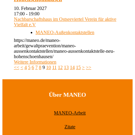
10. Februar 2027
17:00 - 19:00
Nachbarschaftshaus im Ostseeviertel Verein für aktive
Vielfalt e.V
MANEO-Außenkontaktstellen
https://maneo.de/maneo-
arbeit/gewaltpraevention/maneo-
aussenkontaktstellen/maneo-aussenkontaktstelle-neu-
hohenschoenhausen/
Weitere Informationen
<<
<
4
5
6
7
8
9
10
11
12
13
14
15
>
>>
Über MANEO
MANEO-Arbeit
Zitate