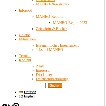
MANEO-Newsletters
Infopool
MANEO-Reporte
MANEO-Report 2023
Zeitschrift & Bücher
Galerie
Mitmachen
Ehrenamtliches Engagement
Jobs bei MANEO
Termine
Kontakt
Zitate
Impressum
Disclaimer
Datenschutzerklärung
Suchen
Deutsch
English
Facebook
Instagram
Mastodon