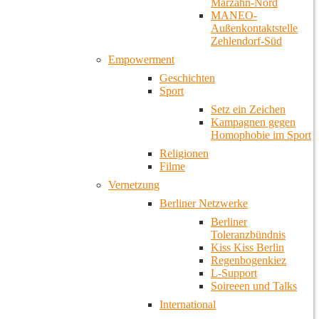
Marzahn-Nord
MANEO-
Außenkontaktstelle
Zehlendorf-Süd
Empowerment
Geschichten
Sport
Setz ein Zeichen
Kampagnen gegen
Homophobie im Sport
Religionen
Filme
Vernetzung
Berliner Netzwerke
Berliner
Toleranzbündnis
Kiss Kiss Berlin
Regenbogenkiez
L-Support
Soireeen und Talks
International