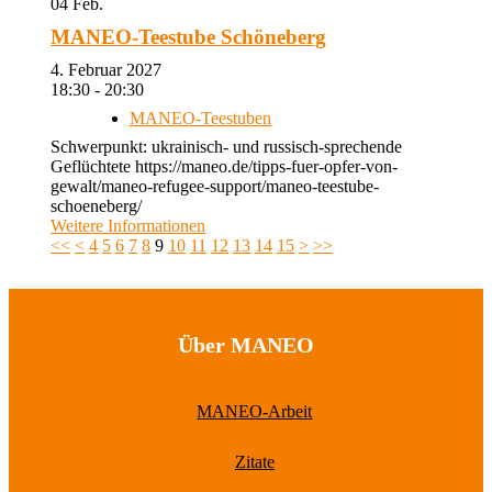
04
Feb.
MANEO-Teestube Schöneberg
4. Februar 2027
18:30 - 20:30
MANEO-Teestuben
Schwerpunkt: ukrainisch- und russisch-sprechende
Geflüchtete https://maneo.de/tipps-fuer-opfer-von-
gewalt/maneo-refugee-support/maneo-teestube-
schoeneberg/
Weitere Informationen
<<
<
4
5
6
7
8
9
10
11
12
13
14
15
>
>>
Über MANEO
MANEO-Arbeit
Zitate