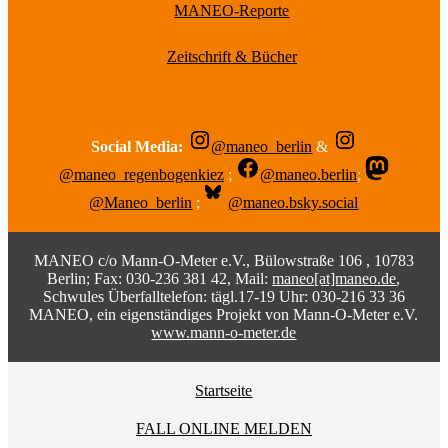
MANEO-Reporte
Zeitschrift & Bücher
Social Media:
@maneo_berlin
&
@maneo_regenbogenkiez
;
@maneo.berlin
;
@Maneo_berlin
;
@maneo.bsky.social
MANEO c/o Mann-O-Meter e.V., Bülowstraße 106 , 10783
Berlin; Fax: 030-236 381 42, Mail:
maneo[at]maneo.de
,
Schwules Überfalltelefon: tägl.17-19 Uhr: 030-216 33 36
MANEO, ein eigenständiges Projekt von Mann-O-Meter e.V.
www.mann-o-meter.de
Startseite
FALL ONLINE MELDEN