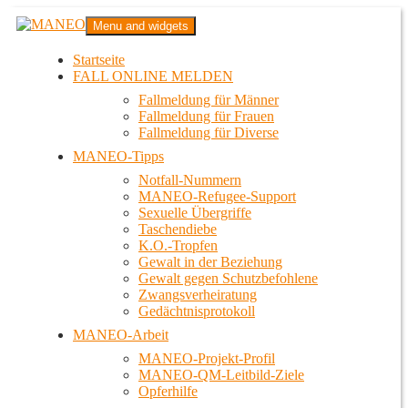
Zum
MANEO
Menu and widgets
Inhalt
Das schwule Anti-Gewalt-Projekt in Berlin
springen
Startseite
FALL ONLINE MELDEN
Fallmeldung für Männer
Fallmeldung für Frauen
Fallmeldung für Diverse
MANEO-Tipps
Notfall-Nummern
MANEO-Refugee-Support
Sexuelle Übergriffe
Taschendiebe
K.O.-Tropfen
Gewalt in der Beziehung
Gewalt gegen Schutzbefohlene
Zwangsverheiratung
Gedächtnisprotokoll
MANEO-Arbeit
MANEO-Projekt-Profil
MANEO-QM-Leitbild-Ziele
Opferhilfe