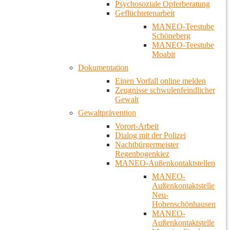
Psychosoziale Opferberatung
Geflüchtetenarbeit
MANEO-Teestube
Schöneberg
MANEO-Teestube
Moabit
Dokumentation
Einen Vorfall online melden
Zeugnisse schwulenfeindlicher
Gewalt
Gewaltprävention
Vorort-Arbeit
Dialog mit der Polizei
Nachtbürgermeister
Regenbogenkiez
MANEO-Außenkontaktstellen
MANEO-
Außenkontaktstelle
Neu-
Hohenschönhausen
MANEO-
Außenkontaktstelle