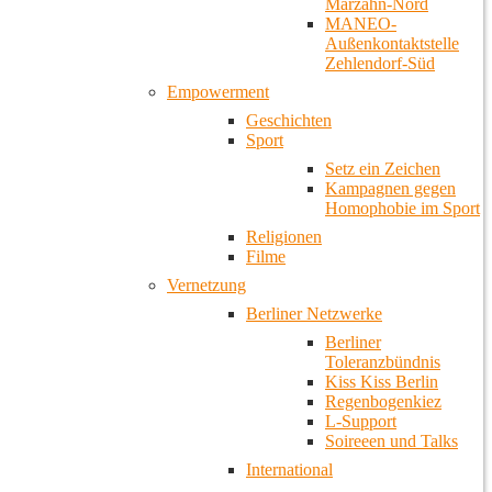
Marzahn-Nord
MANEO-
Außenkontaktstelle
Zehlendorf-Süd
Empowerment
Geschichten
Sport
Setz ein Zeichen
Kampagnen gegen
Homophobie im Sport
Religionen
Filme
Vernetzung
Berliner Netzwerke
Berliner
Toleranzbündnis
Kiss Kiss Berlin
Regenbogenkiez
L-Support
Soireeen und Talks
International