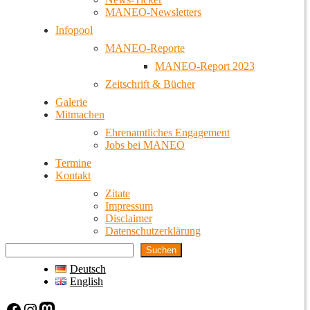
MANEO-Newsletters
Infopool
MANEO-Reporte
MANEO-Report 2023
Zeitschrift & Bücher
Galerie
Mitmachen
Ehrenamtliches Engagement
Jobs bei MANEO
Termine
Kontakt
Zitate
Impressum
Disclaimer
Datenschutzerklärung
Suchen
Deutsch
English
Facebook
Instagram
Mastodon