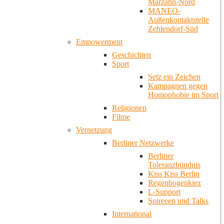
Marzahn-Nord
MANEO-
Außenkontaktstelle
Zehlendorf-Süd
Empowerment
Geschichten
Sport
Setz ein Zeichen
Kampagnen gegen
Homophobie im Sport
Religionen
Filme
Vernetzung
Berliner Netzwerke
Berliner
Toleranzbündnis
Kiss Kiss Berlin
Regenbogenkiez
L-Support
Soireeen und Talks
International