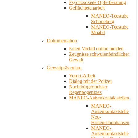
Psychosoziale Opferberatung
Geflüchtetenarbeit
MANEO-Teestube
Schöneberg
MANEO-Teestube
Moabit
Dokumentation
Einen Vorfall online melden
Zeugnisse schwulenfeindlicher
Gewalt
Gewaltprävention
Vorort-Arbeit
Dialog mit der Polizei
Nachtbürgermeister
Regenbogenkiez
MANEO-Außenkontaktstellen
MANEO-
Außenkontaktstelle
Neu-
Hohenschönhausen
MANEO-
Außenkontaktstelle