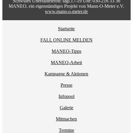
Schwules Überfalltelefon: tägl.17-19 Uhr: 030-216 33 36
MANEO, ein eigenständiges Projekt von Mann-O-Meter e.V.
www.mann-o-meter.de
Startseite
FALL ONLINE MELDEN
MANEO-Tipps
MANEO-Arbeit
Kampagne & Aktionen
Presse
Infopool
Galerie
Mitmachen
Termine