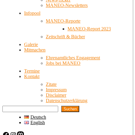
MANEO-Newsletters
Infopool
MANEO-Reporte
MANEO-Report 2023
Zeitschrift & Bücher
Galerie
Mitmachen
Ehrenamtliches Engagement
Jobs bei MANEO
Termine
Kontakt
Zitate
Impressum
Disclaimer
Datenschutzerklärung
Suchen
Deutsch
English
Facebook
Instagram
Mastodon