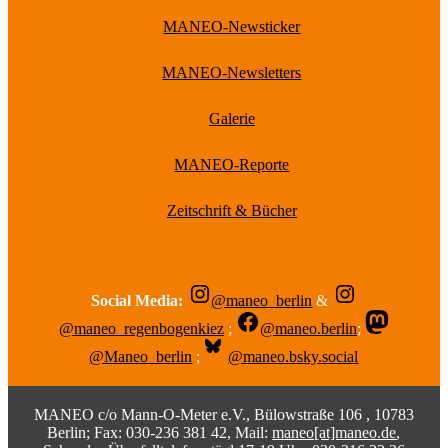
MANEO-Newsticker
MANEO-Newsletters
Galerie
MANEO-Reporte
Zeitschrift & Bücher
Social Media:
@maneo_berlin
&
@maneo_regenbogenkiez
;
@maneo.berlin
;
@Maneo_berlin
;
@maneo.bsky.social
MANEO c/o Mann-O-Meter e.V., Bülowstraße 106 , 10783
Berlin; Fax: 030-236 381 42, Mail:
maneo[at]maneo.de
,