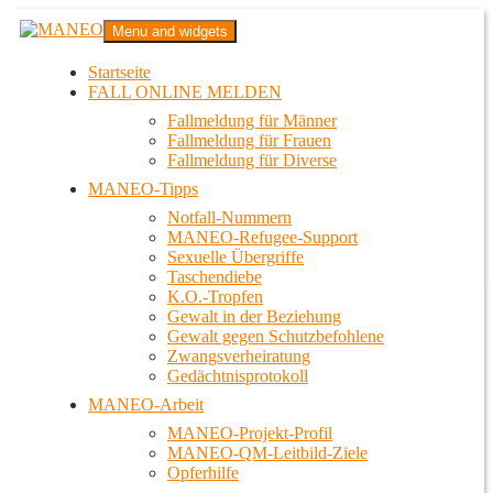
Zum
MANEO
Menu and widgets
Inhalt
Das schwule Anti-Gewalt-Projekt in Berlin
springen
Startseite
FALL ONLINE MELDEN
Fallmeldung für Männer
Fallmeldung für Frauen
Fallmeldung für Diverse
MANEO-Tipps
Notfall-Nummern
MANEO-Refugee-Support
Sexuelle Übergriffe
Taschendiebe
K.O.-Tropfen
Gewalt in der Beziehung
Gewalt gegen Schutzbefohlene
Zwangsverheiratung
Gedächtnisprotokoll
MANEO-Arbeit
MANEO-Projekt-Profil
MANEO-QM-Leitbild-Ziele
Opferhilfe