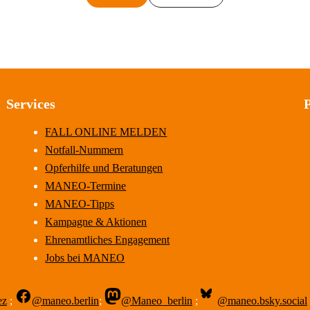
Services
FALL ONLINE MELDEN
Notfall-Nummern
Opferhilfe und Beratungen
MANEO-Termine
MANEO-Tipps
Kampagne & Aktionen
Ehrenamtliches Engagement
Jobs bei MANEO
ez
;
@maneo.berlin
;
@Maneo_berlin
;
@maneo.bsky.social