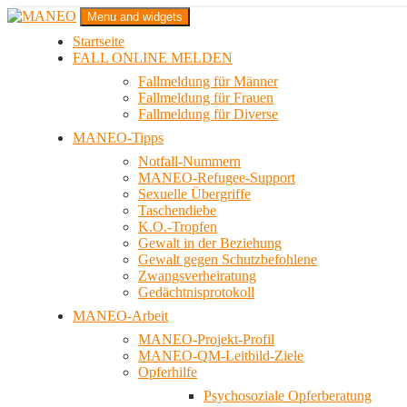
Zum
Menu and widgets
Inhalt
Startseite
springen
Das schwule Anti-Gewalt-Projekt in Berlin
FALL ONLINE MELDEN
MANEO
Fallmeldung für Männer
Fallmeldung für Frauen
Fallmeldung für Diverse
MANEO-Tipps
Notfall-Nummern
MANEO-Refugee-Support
Sexuelle Übergriffe
Taschendiebe
K.O.-Tropfen
Gewalt in der Beziehung
Gewalt gegen Schutzbefohlene
Zwangsverheiratung
Gedächtnisprotokoll
MANEO-Arbeit
MANEO-Projekt-Profil
MANEO-QM-Leitbild-Ziele
Opferhilfe
Psychosoziale Opferberatung