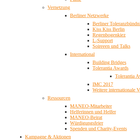
Vernetzung
Berliner Netzwerke
Berliner Toleranzbündn
Kiss Kiss Berlin
Regenbogenkiez
L-Support
Soireeen und Talks
International
Building Bridges
Tolerantia Awards
Tolerantia 
IMC 2017
Weitere internationale 
Ressourcen
MANEO-Mitarbeiter
Helferinnen und Helfer
MANEO-Beirat
Würdigungsfeier
Spenden und Charity-Events
Kampagne & Aktionen