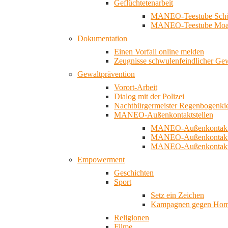
Geflüchtetenarbeit
MANEO-Teestube Schö
MANEO-Teestube Moa
Dokumentation
Einen Vorfall online melden
Zeugnisse schwulenfeindlicher Ge
Gewaltprävention
Vorort-Arbeit
Dialog mit der Polizei
Nachtbürgermeister Regenbogenki
MANEO-Außenkontaktstellen
MANEO-Außenkontakts
MANEO-Außenkontakts
MANEO-Außenkontaktst
Empowerment
Geschichten
Sport
Setz ein Zeichen
Kampagnen gegen Homo
Religionen
Filme