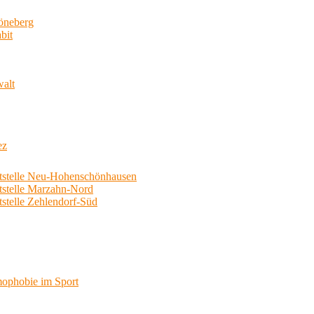
neberg
bit
walt
ez
telle Neu-Hohenschönhausen
telle Marzahn-Nord
elle Zehlendorf-Süd
phobie im Sport