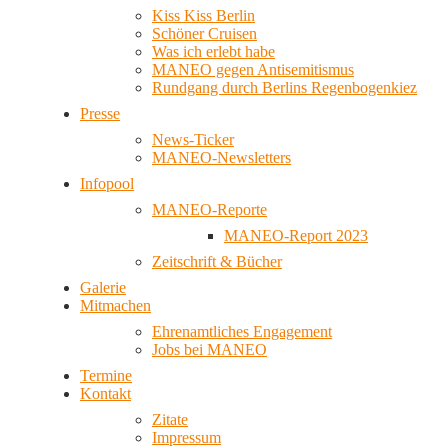
Kiss Kiss Berlin
Schöner Cruisen
Was ich erlebt habe
MANEO gegen Antisemitismus
Rundgang durch Berlins Regenbogenkiez
Presse
News-Ticker
MANEO-Newsletters
Infopool
MANEO-Reporte
MANEO-Report 2023
Zeitschrift & Bücher
Galerie
Mitmachen
Ehrenamtliches Engagement
Jobs bei MANEO
Termine
Kontakt
Zitate
Impressum