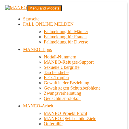
Zum
MANEO
Menu and widgets
Inhalt
Das schwule Anti-Gewalt-Projekt in Berlin
springen
Startseite
FALL ONLINE MELDEN
Fallmeldung für Männer
Fallmeldung für Frauen
Fallmeldung für Diverse
MANEO-Tipps
Notfall-Nummern
MANEO-Refugee-Support
Sexuelle Übergriffe
Taschendiebe
K.O.-Tropfen
Gewalt in der Beziehung
Gewalt gegen Schutzbefohlene
Zwangsverheiratung
Gedächtnisprotokoll
MANEO-Arbeit
MANEO-Projekt-Profil
MANEO-QM-Leitbild-Ziele
Opferhilfe