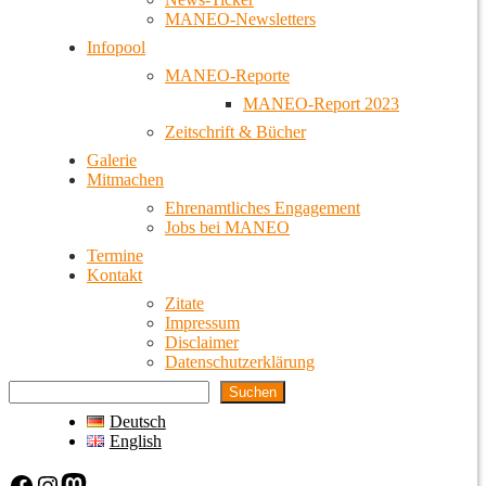
MANEO-Newsletters
Infopool
MANEO-Reporte
MANEO-Report 2023
Zeitschrift & Bücher
Galerie
Mitmachen
Ehrenamtliches Engagement
Jobs bei MANEO
Termine
Kontakt
Zitate
Impressum
Disclaimer
Datenschutzerklärung
Suchen
Deutsch
English
Facebook
Instagram
Mastodon