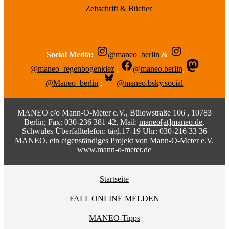
Zeitschrift & Bücher
Social Media:
@maneo_berlin
&
@maneo_regenbogenkiez
;
@maneo.berlin
;
@Maneo_berlin
;
@maneo.bsky.social
MANEO c/o Mann-O-Meter e.V., Bülowstraße 106 , 10783
Berlin; Fax: 030-236 381 42, Mail:
maneo[at]maneo.de
,
Schwules Überfalltelefon: tägl.17-19 Uhr: 030-216 33 36
MANEO, ein eigenständiges Projekt von Mann-O-Meter e.V.
www.mann-o-meter.de
Startseite
FALL ONLINE MELDEN
MANEO-Tipps