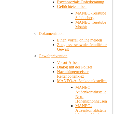
Psychosoziale Opferberatung
Geflüchtetenarbeit
MANEO-Teestube
Schöneberg
MANEO-Teestube
Moabit
Dokumentation
Einen Vorfall online melden
Zeugnisse schwulenfeindlicher
Gewalt
Gewaltprävention
Vorort-Arbeit
Dialog mit der Polizei
Nachtbürgermeister
Regenbogenkiez
MANEO-Außenkontaktstellen
MANEO-
Außenkontaktstelle
Neu-
Hohenschönhausen
MANEO-
Außenkontaktstelle