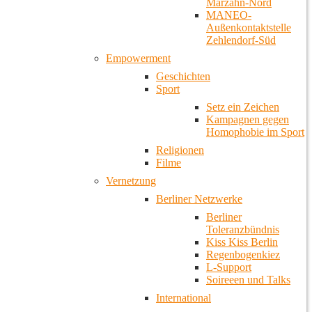
Marzahn-Nord
MANEO-
Außenkontaktstelle
Zehlendorf-Süd
Empowerment
Geschichten
Sport
Setz ein Zeichen
Kampagnen gegen
Homophobie im Sport
Religionen
Filme
Vernetzung
Berliner Netzwerke
Berliner
Toleranzbündnis
Kiss Kiss Berlin
Regenbogenkiez
L-Support
Soireeen und Talks
International