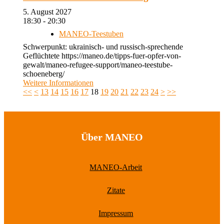
5. August 2027
18:30 - 20:30
MANEO-Teestuben
Schwerpunkt: ukrainisch- und russisch-sprechende
Geflüchtete https://maneo.de/tipps-fuer-opfer-von-
gewalt/maneo-refugee-support/maneo-teestube-
schoeneberg/
Weitere Informationen
<<
<
13
14
15
16
17
18
19
20
21
22
23
24
>
>>
Über MANEO
MANEO-Arbeit
Zitate
Impressum