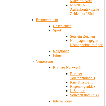
Marzahn-Nord
MANEO-
Außenkontaktstelle
Zehlendorf-Süd
Empowerment
Geschichten
Sport
Setz ein Zeichen
Kampagnen gegen
Homophobie im Sport
Religionen
Filme
Vernetzung
Berliner Netzwerke
Berliner
Toleranzbündnis
Kiss Kiss Berlin
Regenbogenkiez
L-Support
Soireeen und Talks
International