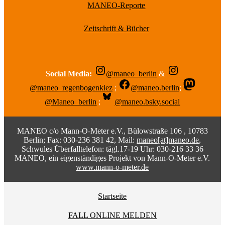
MANEO-Reporte
Zeitschrift & Bücher
Social Media:
@maneo_berlin
&
@maneo_regenbogenkiez
;
@maneo.berlin
;
@Maneo_berlin
;
@maneo.bsky.social
MANEO c/o Mann-O-Meter e.V., Bülowstraße 106 , 10783
Berlin; Fax: 030-236 381 42, Mail:
maneo[at]maneo.de
,
Schwules Überfalltelefon: tägl.17-19 Uhr: 030-216 33 36
MANEO, ein eigenständiges Projekt von Mann-O-Meter e.V.
www.mann-o-meter.de
Startseite
FALL ONLINE MELDEN