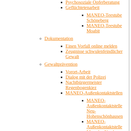
Psychosoziale Opferberatung
Geflüchtetenarbeit
MANEO-Teestube
Schöneberg
MANEO-Teestube
Moabit
Dokumentation
Einen Vorfall online melden
Zeugnisse schwulenfeindlicher
Gewalt
Gewaltprävention
Vorort-Arbeit
Dialog mit der Polizei
Nachtbürgermeister
Regenbogenkiez
MANEO-Außenkontaktstellen
MANEO-
Außenkontaktstelle
Neu-
Hohenschönhausen
MANEO-
Außenkontaktstelle