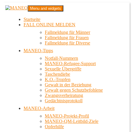
Zum
MANEO
Menu and widgets
Inhalt
Das schwule Anti-Gewalt-Projekt in Berlin
springen
Startseite
FALL ONLINE MELDEN
Fallmeldung für Männer
Fallmeldung für Frauen
Fallmeldung für Diverse
MANEO-Tipps
Notfall-Nummern
MANEO-Refugee-Support
Sexuelle Übergriffe
Taschendiebe
K.O.-Tropfen
Gewalt in der Beziehung
Gewalt gegen Schutzbefohlene
Zwangsverheiratung
Gedächtnisprotokoll
MANEO-Arbeit
MANEO-Projekt-Profil
MANEO-QM-Leitbild-Ziele
Opferhilfe