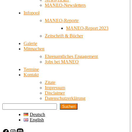
MANEO-Newsletters
Infopool
MANEO-Reporte
MANEO-Report 2023
Zeitschrift & Bücher
Galerie
Mitmachen
Ehrenamtliches Engagement
Jobs bei MANEO
Termine
Kontakt
Zitate
Impressum
Disclaimer
Datenschutzerklärung
Suchen
Deutsch
English
Facebook
Instagram
Mastodon