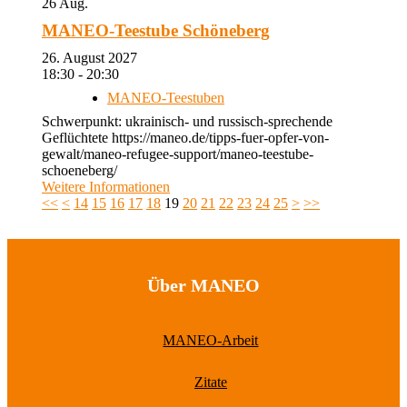
26
Aug.
MANEO-Teestube Schöneberg
26. August 2027
18:30 - 20:30
MANEO-Teestuben
Schwerpunkt: ukrainisch- und russisch-sprechende
Geflüchtete https://maneo.de/tipps-fuer-opfer-von-
gewalt/maneo-refugee-support/maneo-teestube-
schoeneberg/
Weitere Informationen
<<
<
14
15
16
17
18
19
20
21
22
23
24
25
>
>>
Über MANEO
MANEO-Arbeit
Zitate