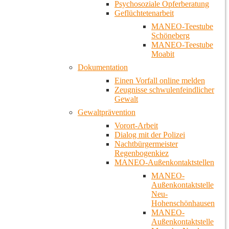
Psychosoziale Opferberatung
Geflüchtetenarbeit
MANEO-Teestube
Schöneberg
MANEO-Teestube
Moabit
Dokumentation
Einen Vorfall online melden
Zeugnisse schwulenfeindlicher
Gewalt
Gewaltprävention
Vorort-Arbeit
Dialog mit der Polizei
Nachtbürgermeister
Regenbogenkiez
MANEO-Außenkontaktstellen
MANEO-
Außenkontaktstelle
Neu-
Hohenschönhausen
MANEO-
Außenkontaktstelle