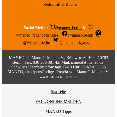
Zeitschrift & Bücher
Social Media:
@maneo_berlin
&
@maneo_regenbogenkiez
;
@maneo.berlin
;
@Maneo_berlin
;
@maneo.bsky.social
MANEO c/o Mann-O-Meter e.V., Bülowstraße 106 , 10783
Berlin; Fax: 030-236 381 42, Mail:
maneo[at]maneo.de
,
Schwules Überfalltelefon: tägl.17-19 Uhr: 030-216 33 36
MANEO, ein eigenständiges Projekt von Mann-O-Meter e.V.
www.mann-o-meter.de
Startseite
FALL ONLINE MELDEN
MANEO-Tipps