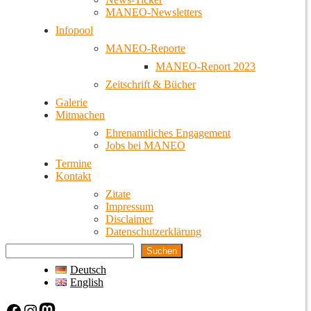
MANEO-Newsletters
Infopool
MANEO-Reporte
MANEO-Report 2023
Zeitschrift & Bücher
Galerie
Mitmachen
Ehrenamtliches Engagement
Jobs bei MANEO
Termine
Kontakt
Zitate
Impressum
Disclaimer
Datenschutzerklärung
Suchen
Deutsch
English
Facebook
Instagram
Mastodon