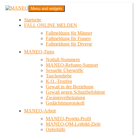
Zum
MANEO
Menu and widgets
Inhalt
Das schwule Anti-Gewalt-Projekt in Berlin
springen
Startseite
FALL ONLINE MELDEN
Fallmeldung für Männer
Fallmeldung für Frauen
Fallmeldung für Diverse
MANEO-Tipps
Notfall-Nummern
MANEO-Refugee-Support
Sexuelle Übergriffe
Taschendiebe
K.O.-Tropfen
Gewalt in der Beziehung
Gewalt gegen Schutzbefohlene
Zwangsverheiratung
Gedächtnisprotokoll
MANEO-Arbeit
MANEO-Projekt-Profil
MANEO-QM-Leitbild-Ziele
Opferhilfe