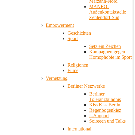
Marzahn-Nord
MANEO-
Außenkontaktstelle
Zehlendorf-Süd
Empowerment
Geschichten
Sport
Setz ein Zeichen
Kampagnen gegen
Homophobie im Sport
Religionen
Filme
Vernetzung
Berliner Netzwerke
Berliner
Toleranzbündnis
Kiss Kiss Berlin
Regenbogenkiez
L-Support
Soireeen und Talks
International