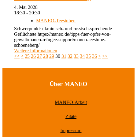
4. Mai 2028
18:30 - 20:30
MANEO-Teestuben
Schwerpunkt: ukrainisch- und russisch-sprechende
Geflüchtete https://maneo.de/tipps-fuer-opfer-von-
gewalt/maneo-refugee-support/maneo-teestube-
schoeneberg/
Weitere Informationen
<<
<
25
26
27
28
29
30
31
32
33
34
35
36
>
>>
Über MANEO
MANEO-Arbeit
Zitate
Impressum