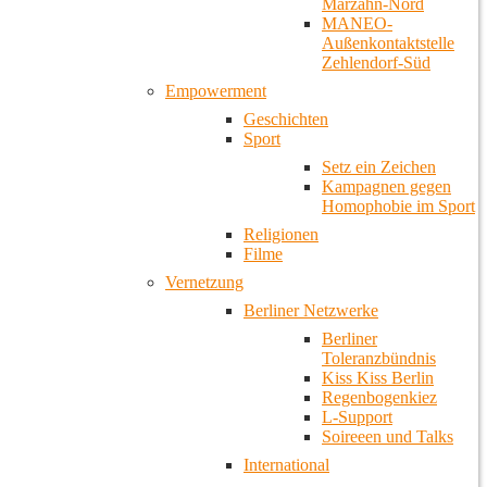
Marzahn-Nord
MANEO-
Außenkontaktstelle
Zehlendorf-Süd
Empowerment
Geschichten
Sport
Setz ein Zeichen
Kampagnen gegen
Homophobie im Sport
Religionen
Filme
Vernetzung
Berliner Netzwerke
Berliner
Toleranzbündnis
Kiss Kiss Berlin
Regenbogenkiez
L-Support
Soireeen und Talks
International