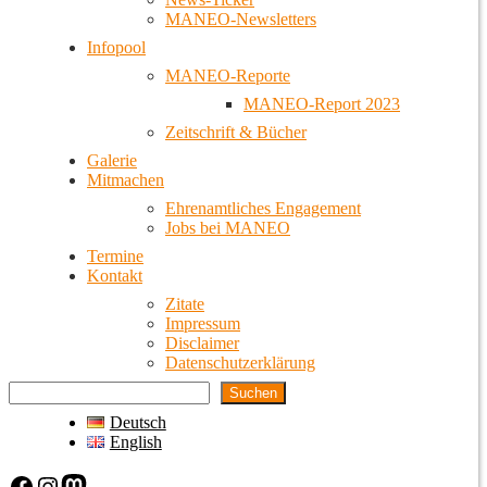
MANEO-Newsletters
Infopool
MANEO-Reporte
MANEO-Report 2023
Zeitschrift & Bücher
Galerie
Mitmachen
Ehrenamtliches Engagement
Jobs bei MANEO
Termine
Kontakt
Zitate
Impressum
Disclaimer
Datenschutzerklärung
Suchen
Deutsch
English
Facebook
Instagram
Mastodon