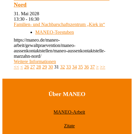
Nord
31. Mai 2028
13:30 - 16:30
Familien- und Nachbarschaftszentrum „Kiek in“
MANEO-Teestuben
https://maneo.de/maneo-
arbeit/gewaltpraevention/maneo-
aussenkontaktstellen/maneo-aussenkontaktstelle-
marzahn-nord/
Weitere Informationen
<<
<
26
27
28
29
30
31
32
33
34
35
36
37
>
>>
Über MANEO
MANEO-Arbeit
Zitate