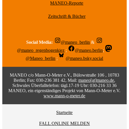
MANEO-Reporte
Zeitschrift & Bücher
Social Media:
@maneo_berlin
&
@maneo_regenbogenkiez
;
@maneo.berlin
;
@Maneo_berlin
;
@maneo.bsky.social
MANEO c/o Mann-O-Meter e.V., Bülowstraße 106 , 10783
Berlin; Fax: 030-236 381 42, Mail:
maneo[at]maneo.de
,
Schwules Überfalltelefon: tägl.17-19 Uhr: 030-216 33 36
MANEO, ein eigenständiges Projekt von Mann-O-Meter e.V.
www.mann-o-meter.de
Startseite
FALL ONLINE MELDEN