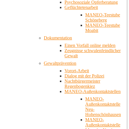
Psychosoziale Opferberatung
Geflüchtetenarbeit
MANEO-Teestube
Schöneberg
MANEO-Teestube
Moabit
Dokumentation
Einen Vorfall online melden
Zeugnisse schwulenfeindlicher
Gewalt
Gewaltprävention
Vorort-Arbeit
Dialog mit der Polizei
Nachtbürgermeister
Regenbogenkiez
MANEO-Außenkontaktstellen
MANEO-
Außenkontaktstelle
Neu-
Hohenschönhausen
MANEO-
Außenkontaktstelle