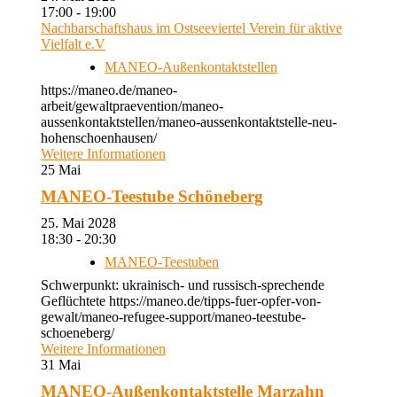
17:00 - 19:00
Nachbarschaftshaus im Ostseeviertel Verein für aktive
Vielfalt e.V
MANEO-Außenkontaktstellen
https://maneo.de/maneo-
arbeit/gewaltpraevention/maneo-
aussenkontaktstellen/maneo-aussenkontaktstelle-neu-
hohenschoenhausen/
Weitere Informationen
25
Mai
MANEO-Teestube Schöneberg
25. Mai 2028
18:30 - 20:30
MANEO-Teestuben
Schwerpunkt: ukrainisch- und russisch-sprechende
Geflüchtete https://maneo.de/tipps-fuer-opfer-von-
gewalt/maneo-refugee-support/maneo-teestube-
schoeneberg/
Weitere Informationen
31
Mai
MANEO-Außenkontaktstelle Marzahn