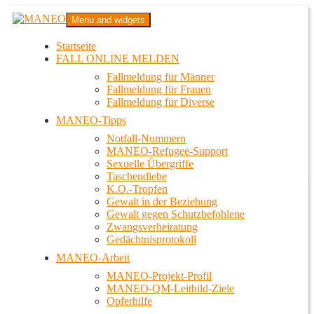
Zum
MANEO
Menu and widgets
Inhalt
Das schwule Anti-Gewalt-Projekt in Berlin
springen
Startseite
FALL ONLINE MELDEN
Fallmeldung für Männer
Fallmeldung für Frauen
Fallmeldung für Diverse
MANEO-Tipps
Notfall-Nummern
MANEO-Refugee-Support
Sexuelle Übergriffe
Taschendiebe
K.O.-Tropfen
Gewalt in der Beziehung
Gewalt gegen Schutzbefohlene
Zwangsverheiratung
Gedächtnisprotokoll
MANEO-Arbeit
MANEO-Projekt-Profil
MANEO-QM-Leitbild-Ziele
Opferhilfe