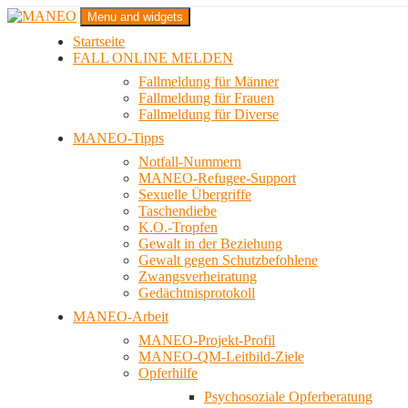
Zum
Menu and widgets
Inhalt
Startseite
springen
Das schwule Anti-Gewalt-Projekt in Berlin
FALL ONLINE MELDEN
MANEO
Fallmeldung für Männer
Fallmeldung für Frauen
Fallmeldung für Diverse
MANEO-Tipps
Notfall-Nummern
MANEO-Refugee-Support
Sexuelle Übergriffe
Taschendiebe
K.O.-Tropfen
Gewalt in der Beziehung
Gewalt gegen Schutzbefohlene
Zwangsverheiratung
Gedächtnisprotokoll
MANEO-Arbeit
MANEO-Projekt-Profil
MANEO-QM-Leitbild-Ziele
Opferhilfe
Psychosoziale Opferberatung