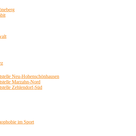
neberg
bit
walt
ez
telle Neu-Hohenschönhausen
telle Marzahn-Nord
elle Zehlendorf-Süd
phobie im Sport