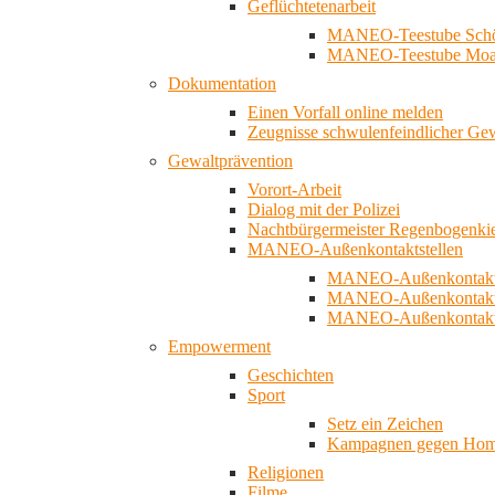
Geflüchtetenarbeit
MANEO-Teestube Schö
MANEO-Teestube Moa
Dokumentation
Einen Vorfall online melden
Zeugnisse schwulenfeindlicher Ge
Gewaltprävention
Vorort-Arbeit
Dialog mit der Polizei
Nachtbürgermeister Regenbogenki
MANEO-Außenkontaktstellen
MANEO-Außenkontakts
MANEO-Außenkontakts
MANEO-Außenkontaktst
Empowerment
Geschichten
Sport
Setz ein Zeichen
Kampagnen gegen Homo
Religionen
Filme