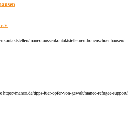
hausen
t e.V
enkontaktstellen/maneo-aussenkontaktstelle-neu-hohenschoenhausen/
e https://maneo.de/tipps-fuer-opfer-von-gewalt/maneo-refugee-support