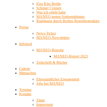
Kiss Kiss Berlin
Schöner Cruisen
Was ich erlebt habe
MANEO gegen Antisemitismus
Rundgang durch Berlins Regenbogenkiez
Presse
News-Ticker
MANEO-Newsletters
Infopool
MANEO-Reporte
MANEO-Report 2023
Zeitschrift & Bücher
Galerie
Mitmachen
Ehrenamtliches Engagement
Jobs bei MANEO
Termine
Kontakt
Zitate
Impressum