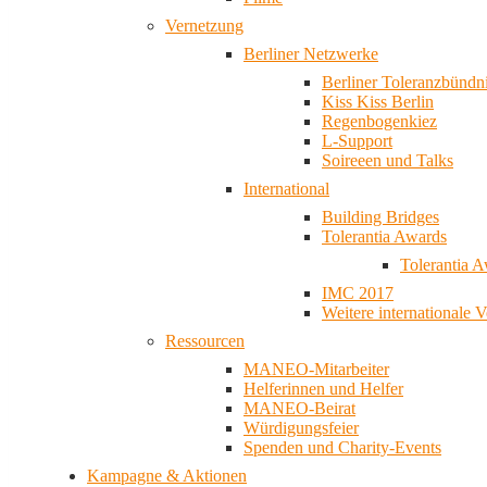
Vernetzung
Berliner Netzwerke
Berliner Toleranzbündn
Kiss Kiss Berlin
Regenbogenkiez
L-Support
Soireeen und Talks
International
Building Bridges
Tolerantia Awards
Tolerantia 
IMC 2017
Weitere internationale 
Ressourcen
MANEO-Mitarbeiter
Helferinnen und Helfer
MANEO-Beirat
Würdigungsfeier
Spenden und Charity-Events
Kampagne & Aktionen