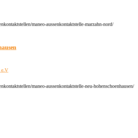
enkontaktstellen/maneo-aussenkontaktstelle-marzahn-nord/
hausen
t e.V
enkontaktstellen/maneo-aussenkontaktstelle-neu-hohenschoenhausen/