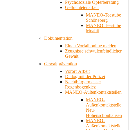
Psychosoziale Opferberatung
Geflüchtetenarbeit
MANEO-Teestube
Schöneberg
MANEO-Teestube
Moabit
Dokumentation
Einen Vorfall online melden
Zeugnisse schwulenfeindlicher
Gewalt
Gewaltprävention
Vorort-Arbeit
Dialog mit der Polizei
Nachtbürgermeister
Regenbogenkiez
MANEO-Außenkontaktstellen
MANEO-
Außenkontaktstelle
Neu-
Hohenschönhausen
MANEO-
Außenkontaktstelle