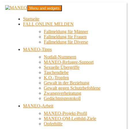
Zum
MANEO
Menu and widgets
Inhalt
Das schwule Anti-Gewalt-Projekt in Berlin
springen
Startseite
FALL ONLINE MELDEN
Fallmeldung für Männer
Fallmeldung für Frauen
Fallmeldung für Diverse
MANEO-Tipps
Notfall-Nummern
MANEO-Refugee-Support
Sexuelle Übergriffe
Taschendiebe
K.O.-Tropfen
Gewalt in der Beziehung
Gewalt gegen Schutzbefohlene
Zwangsverheiratung
Gedächtnisprotokoll
MANEO-Arbeit
MANEO-Projekt-Profil
MANEO-QM-Leitbild-Ziele
Opferhilfe