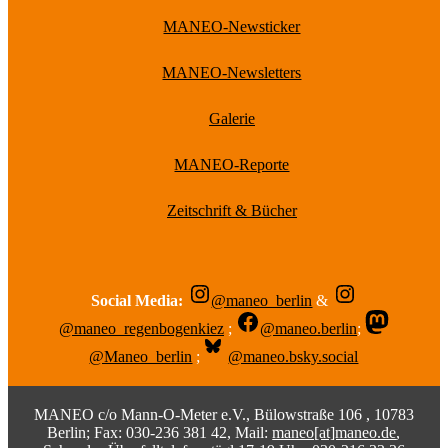
MANEO-Newsticker
MANEO-Newsletters
Galerie
MANEO-Reporte
Zeitschrift & Bücher
Social Media:
@maneo_berlin
&
@maneo_regenbogenkiez
;
@maneo.berlin
;
@Maneo_berlin
;
@maneo.bsky.social
MANEO c/o Mann-O-Meter e.V., Bülowstraße 106 , 10783
Berlin; Fax: 030-236 381 42, Mail:
maneo[at]maneo.de
,