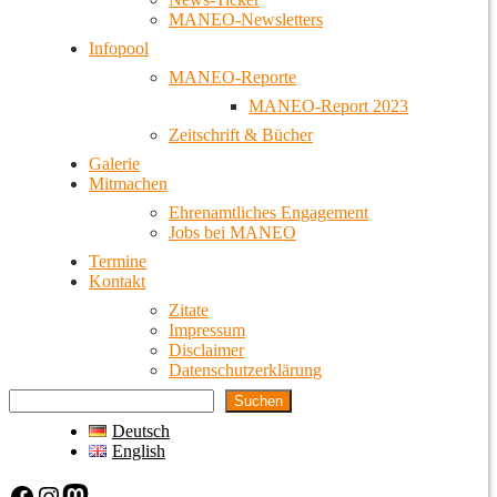
MANEO-Newsletters
Infopool
MANEO-Reporte
MANEO-Report 2023
Zeitschrift & Bücher
Galerie
Mitmachen
Ehrenamtliches Engagement
Jobs bei MANEO
Termine
Kontakt
Zitate
Impressum
Disclaimer
Datenschutzerklärung
Suchen
Deutsch
English
Facebook
Instagram
Mastodon