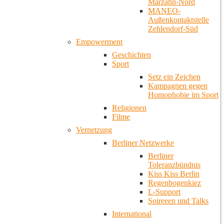
Marzahn-Nord
MANEO-
Außenkontaktstelle
Zehlendorf-Süd
Empowerment
Geschichten
Sport
Setz ein Zeichen
Kampagnen gegen
Homophobie im Sport
Religionen
Filme
Vernetzung
Berliner Netzwerke
Berliner
Toleranzbündnis
Kiss Kiss Berlin
Regenbogenkiez
L-Support
Soireeen und Talks
International