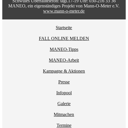
Schwules Überfalltelefon: tägl.17-19 Uhr: 030-216 33 36
MANEO, ein eigenständiges Projekt von Mann-O-Meter e.V.
www.mann-o-meter.de
Startseite
FALL ONLINE MELDEN
MANEO-Tipps
MANEO-Arbeit
Kampagne & Aktionen
Presse
Infopool
Galerie
Mitmachen
Termine