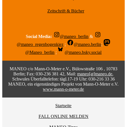
Zeitschrift & Bücher
Social Media:
@maneo_berlin
&
@maneo_regenbogenkiez
;
@maneo.berlin
;
@Maneo_berlin
;
@maneo.bsky.social
MANEO c/o Mann-O-Meter e.V., Bülowstraße 106 , 10783
Berlin; Fax: 030-236 381 42, Mail:
maneo[at]maneo.de
,
Schwules Überfalltelefon: tägl.17-19 Uhr: 030-216 33 36
MANEO, ein eigenständiges Projekt von Mann-O-Meter e.V.
www.mann-o-meter.de
Startseite
FALL ONLINE MELDEN