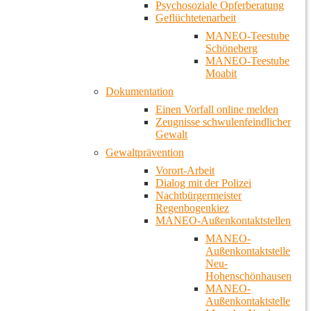
Psychosoziale Opferberatung
Geflüchtetenarbeit
MANEO-Teestube
Schöneberg
MANEO-Teestube
Moabit
Dokumentation
Einen Vorfall online melden
Zeugnisse schwulenfeindlicher
Gewalt
Gewaltprävention
Vorort-Arbeit
Dialog mit der Polizei
Nachtbürgermeister
Regenbogenkiez
MANEO-Außenkontaktstellen
MANEO-
Außenkontaktstelle
Neu-
Hohenschönhausen
MANEO-
Außenkontaktstelle