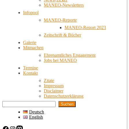
MANEO-Newsletters
Infopool
MANEO-Reporte
MANEO-Report 2023
Zeitschrift & Bücher
Galerie
Mitmachen
Ehrenamtliches Engagement
Jobs bei MANEO
Termine
Kontakt
Zitate
Impressum
Disclaimer
Datenschutzerklärung
Suchen
Deutsch
English
Facebook
Instagram
Mastodon