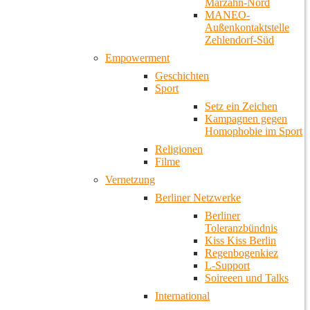
Marzahn-Nord
MANEO-
Außenkontaktstelle
Zehlendorf-Süd
Empowerment
Geschichten
Sport
Setz ein Zeichen
Kampagnen gegen
Homophobie im Sport
Religionen
Filme
Vernetzung
Berliner Netzwerke
Berliner
Toleranzbündnis
Kiss Kiss Berlin
Regenbogenkiez
L-Support
Soireeen und Talks
International