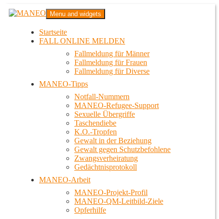
Zum
MANEO
Menu and widgets
Inhalt
Das schwule Anti-Gewalt-Projekt in Berlin
springen
Startseite
FALL ONLINE MELDEN
Fallmeldung für Männer
Fallmeldung für Frauen
Fallmeldung für Diverse
MANEO-Tipps
Notfall-Nummern
MANEO-Refugee-Support
Sexuelle Übergriffe
Taschendiebe
K.O.-Tropfen
Gewalt in der Beziehung
Gewalt gegen Schutzbefohlene
Zwangsverheiratung
Gedächtnisprotokoll
MANEO-Arbeit
MANEO-Projekt-Profil
MANEO-QM-Leitbild-Ziele
Opferhilfe