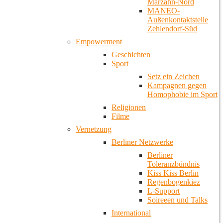
Marzahn-Nord
MANEO-
Außenkontaktstelle
Zehlendorf-Süd
Empowerment
Geschichten
Sport
Setz ein Zeichen
Kampagnen gegen
Homophobie im Sport
Religionen
Filme
Vernetzung
Berliner Netzwerke
Berliner
Toleranzbündnis
Kiss Kiss Berlin
Regenbogenkiez
L-Support
Soireeen und Talks
International