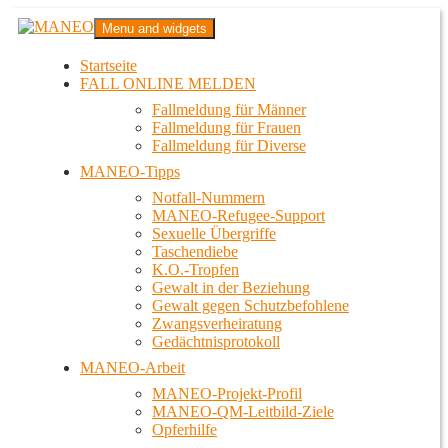
Zum
MANEO
Menu and widgets
Inhalt
Das schwule Anti-Gewalt-Projekt in Berlin
springen
Startseite
FALL ONLINE MELDEN
Fallmeldung für Männer
Fallmeldung für Frauen
Fallmeldung für Diverse
MANEO-Tipps
Notfall-Nummern
MANEO-Refugee-Support
Sexuelle Übergriffe
Taschendiebe
K.O.-Tropfen
Gewalt in der Beziehung
Gewalt gegen Schutzbefohlene
Zwangsverheiratung
Gedächtnisprotokoll
MANEO-Arbeit
MANEO-Projekt-Profil
MANEO-QM-Leitbild-Ziele
Opferhilfe