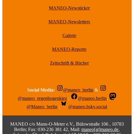
MANEO-Newsticker
MANEO-Newsletters
Galerie
MANEO-Reporte
Zeitschrift & Bücher
Social Media:
@maneo_berlin
&
@maneo_regenbogenkiez
;
@maneo.berlin
;
@Maneo_berlin
;
@maneo.bsky.social
MANEO c/o Mann-O-Meter e.V., Bülowstraße 106 , 10783
Berlin; Fax: 030-236 381 42, Mail:
maneo[at]maneo.de
,