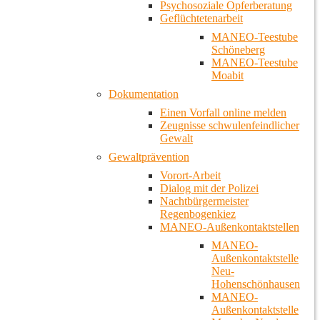
Psychosoziale Opferberatung
Geflüchtetenarbeit
MANEO-Teestube
Schöneberg
MANEO-Teestube
Moabit
Dokumentation
Einen Vorfall online melden
Zeugnisse schwulenfeindlicher
Gewalt
Gewaltprävention
Vorort-Arbeit
Dialog mit der Polizei
Nachtbürgermeister
Regenbogenkiez
MANEO-Außenkontaktstellen
MANEO-
Außenkontaktstelle
Neu-
Hohenschönhausen
MANEO-
Außenkontaktstelle