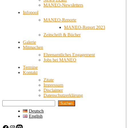
MANEO-Newsletters
Infopool
MANEO-Reporte
MANEO-Report 2023
Zeitschrift & Bücher
Galerie
Mitmachen
Ehrenamtliches Engagement
Jobs bei MANEO
Termine
Kontakt
Zitate
Impressum
Disclaimer
Datenschutzerklärung
Suchen
Deutsch
English
Facebook
Instagram
Mastodon