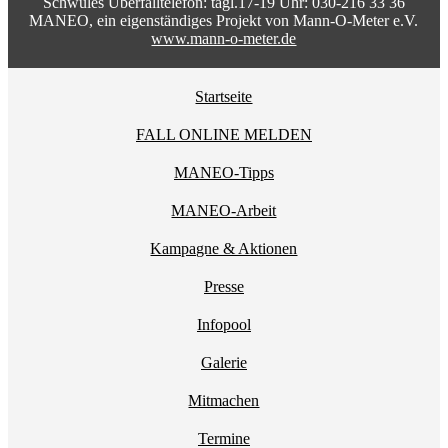
Schwules Überfalltelefon: tägl.17-19 Uhr: 030-216 33 36
MANEO, ein eigenständiges Projekt von Mann-O-Meter e.V.
www.mann-o-meter.de
Startseite
FALL ONLINE MELDEN
MANEO-Tipps
MANEO-Arbeit
Kampagne & Aktionen
Presse
Infopool
Galerie
Mitmachen
Termine