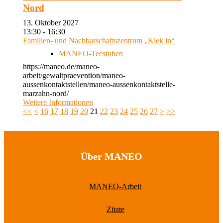
Nord
13. Oktober 2027
13:30 - 16:30
Familien- und Nachbarschaftszentrum „Kiek in“
MANEO-Teestuben
https://maneo.de/maneo-
arbeit/gewaltpraevention/maneo-
aussenkontaktstellen/maneo-aussenkontaktstelle-
marzahn-nord/
Weitere Informationen
<<
<
16
17
18
19
20
21
22
23
24
25
26
27
>
>>
Über MANEO
MANEO-Arbeit
Zitate