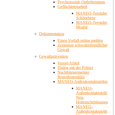
Psychosoziale Opferberatung
Geflüchtetenarbeit
MANEO-Teestube
Schöneberg
MANEO-Teestube
Moabit
Dokumentation
Einen Vorfall online melden
Zeugnisse schwulenfeindlicher
Gewalt
Gewaltprävention
Vorort-Arbeit
Dialog mit der Polizei
Nachtbürgermeister
Regenbogenkiez
MANEO-Außenkontaktstellen
MANEO-
Außenkontaktstelle
Neu-
Hohenschönhausen
MANEO-
Außenkontaktstelle