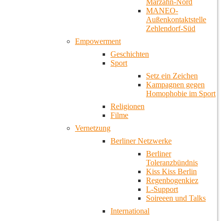
Marzahn-Nord
MANEO-
Außenkontaktstelle
Zehlendorf-Süd
Empowerment
Geschichten
Sport
Setz ein Zeichen
Kampagnen gegen
Homophobie im Sport
Religionen
Filme
Vernetzung
Berliner Netzwerke
Berliner
Toleranzbündnis
Kiss Kiss Berlin
Regenbogenkiez
L-Support
Soireeen und Talks
International