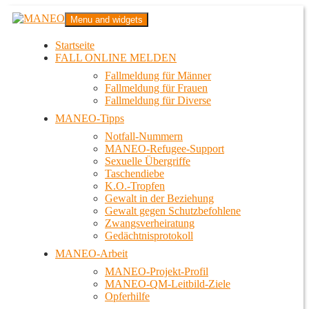
Zum
MANEO
Menu and widgets
Inhalt
Das schwule Anti-Gewalt-Projekt in Berlin
springen
Startseite
FALL ONLINE MELDEN
Fallmeldung für Männer
Fallmeldung für Frauen
Fallmeldung für Diverse
MANEO-Tipps
Notfall-Nummern
MANEO-Refugee-Support
Sexuelle Übergriffe
Taschendiebe
K.O.-Tropfen
Gewalt in der Beziehung
Gewalt gegen Schutzbefohlene
Zwangsverheiratung
Gedächtnisprotokoll
MANEO-Arbeit
MANEO-Projekt-Profil
MANEO-QM-Leitbild-Ziele
Opferhilfe