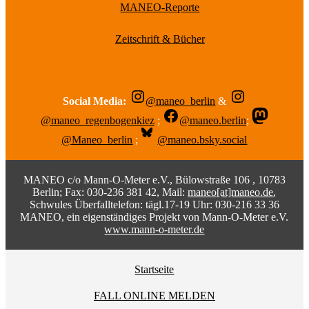
MANEO-Reporte
Zeitschrift & Bücher
Social Media:
@maneo_berlin
&
@maneo_regenbogenkiez
;
@maneo.berlin
;
@Maneo_berlin
;
@maneo.bsky.social
MANEO c/o Mann-O-Meter e.V., Bülowstraße 106 , 10783
Berlin; Fax: 030-236 381 42, Mail:
maneo[at]maneo.de
,
Schwules Überfalltelefon: tägl.17-19 Uhr: 030-216 33 36
MANEO, ein eigenständiges Projekt von Mann-O-Meter e.V.
www.mann-o-meter.de
Startseite
FALL ONLINE MELDEN