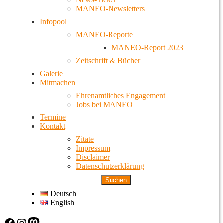
MANEO-Newsletters
Infopool
MANEO-Reporte
MANEO-Report 2023
Zeitschrift & Bücher
Galerie
Mitmachen
Ehrenamtliches Engagement
Jobs bei MANEO
Termine
Kontakt
Zitate
Impressum
Disclaimer
Datenschutzerklärung
Suchen
Deutsch
English
Facebook
Instagram
Mastodon