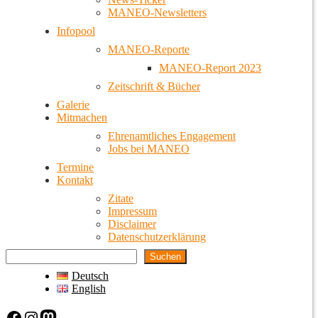
MANEO-Newsletters
Infopool
MANEO-Reporte
MANEO-Report 2023
Zeitschrift & Bücher
Galerie
Mitmachen
Ehrenamtliches Engagement
Jobs bei MANEO
Termine
Kontakt
Zitate
Impressum
Disclaimer
Datenschutzerklärung
Suchen
Deutsch
English
Facebook
Instagram
Mastodon