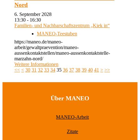
Nord
6. September 2028
13:30 - 16:30
Familien- und Nachbarschaftszentrum „Kiek in“
MANEO-Teestuben
https://maneo.de/maneo-
arbeit/gewaltpraevention/maneo-
aussenkontaktstellen/maneo-aussenkontaktstelle-
marzahn-nord/
Weitere Informationen
<<
<
30
31
32
33
34
35
36
37
38
39
40
41
>
>>
Über MANEO
MANEO-Arbeit
Zitate