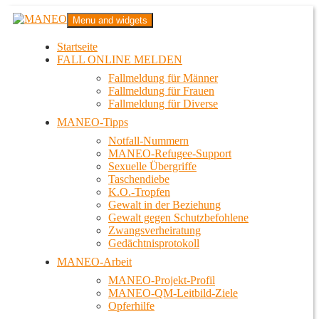
Zum
MANEO
Menu and widgets
Inhalt
Das schwule Anti-Gewalt-Projekt in Berlin
springen
Startseite
FALL ONLINE MELDEN
Fallmeldung für Männer
Fallmeldung für Frauen
Fallmeldung für Diverse
MANEO-Tipps
Notfall-Nummern
MANEO-Refugee-Support
Sexuelle Übergriffe
Taschendiebe
K.O.-Tropfen
Gewalt in der Beziehung
Gewalt gegen Schutzbefohlene
Zwangsverheiratung
Gedächtnisprotokoll
MANEO-Arbeit
MANEO-Projekt-Profil
MANEO-QM-Leitbild-Ziele
Opferhilfe