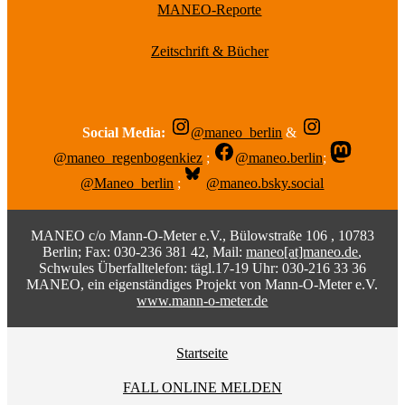
MANEO-Reporte
Zeitschrift & Bücher
Social Media:
@maneo_berlin
&
@maneo_regenbogenkiez
;
@maneo.berlin
;
@Maneo_berlin
;
@maneo.bsky.social
MANEO c/o Mann-O-Meter e.V., Bülowstraße 106 , 10783
Berlin; Fax: 030-236 381 42, Mail:
maneo[at]maneo.de
,
Schwules Überfalltelefon: tägl.17-19 Uhr: 030-216 33 36
MANEO, ein eigenständiges Projekt von Mann-O-Meter e.V.
www.mann-o-meter.de
Startseite
FALL ONLINE MELDEN