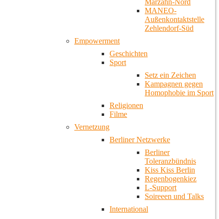
Marzahn-Nord
MANEO-
Außenkontaktstelle
Zehlendorf-Süd
Empowerment
Geschichten
Sport
Setz ein Zeichen
Kampagnen gegen
Homophobie im Sport
Religionen
Filme
Vernetzung
Berliner Netzwerke
Berliner
Toleranzbündnis
Kiss Kiss Berlin
Regenbogenkiez
L-Support
Soireeen und Talks
International