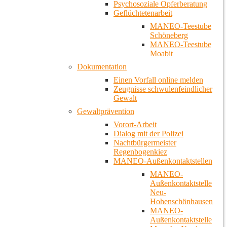
Psychosoziale Opferberatung
Geflüchtetenarbeit
MANEO-Teestube
Schöneberg
MANEO-Teestube
Moabit
Dokumentation
Einen Vorfall online melden
Zeugnisse schwulenfeindlicher
Gewalt
Gewaltprävention
Vorort-Arbeit
Dialog mit der Polizei
Nachtbürgermeister
Regenbogenkiez
MANEO-Außenkontaktstellen
MANEO-
Außenkontaktstelle
Neu-
Hohenschönhausen
MANEO-
Außenkontaktstelle