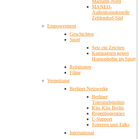
Marzahn-Nord
MANEO-
Außenkontaktstelle
Zehlendorf-Süd
Empowerment
Geschichten
Sport
Setz ein Zeichen
Kampagnen gegen
Homophobie im Sport
Religionen
Filme
Vernetzung
Berliner Netzwerke
Berliner
Toleranzbündnis
Kiss Kiss Berlin
Regenbogenkiez
L-Support
Soireeen und Talks
International