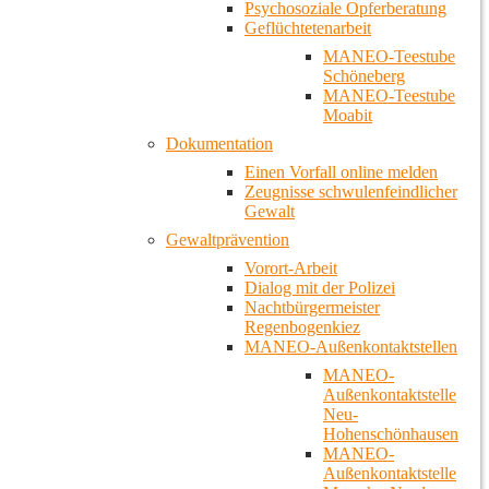
Psychosoziale Opferberatung
Geflüchtetenarbeit
MANEO-Teestube
Schöneberg
MANEO-Teestube
Moabit
Dokumentation
Einen Vorfall online melden
Zeugnisse schwulenfeindlicher
Gewalt
Gewaltprävention
Vorort-Arbeit
Dialog mit der Polizei
Nachtbürgermeister
Regenbogenkiez
MANEO-Außenkontaktstellen
MANEO-
Außenkontaktstelle
Neu-
Hohenschönhausen
MANEO-
Außenkontaktstelle