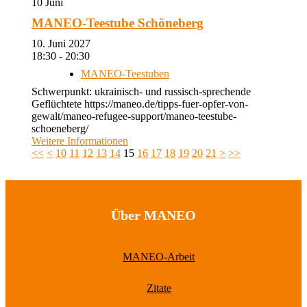
10
Juni
MANEO-Teestube Schöneberg
10. Juni 2027
18:30 - 20:30
MANEO-Teestuben
Schwerpunkt: ukrainisch- und russisch-sprechende
Geflüchtete https://maneo.de/tipps-fuer-opfer-von-
gewalt/maneo-refugee-support/maneo-teestube-
schoeneberg/
Weitere Informationen
<<
<
10
11
12
13
14
15
16
17
18
19
20
21
>
>>
Über MANEO
MANEO-Arbeit
Zitate