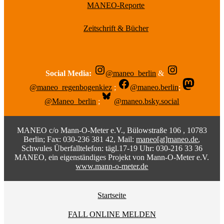
MANEO-Reporte
Zeitschrift & Bücher
Social Media:
@maneo_berlin
&
@maneo_regenbogenkiez
;
@maneo.berlin
;
@Maneo_berlin
;
@maneo.bsky.social
MANEO c/o Mann-O-Meter e.V., Bülowstraße 106 , 10783
Berlin; Fax: 030-236 381 42, Mail:
maneo[at]maneo.de
,
Schwules Überfalltelefon: tägl.17-19 Uhr: 030-216 33 36
MANEO, ein eigenständiges Projekt von Mann-O-Meter e.V.
www.mann-o-meter.de
Startseite
FALL ONLINE MELDEN