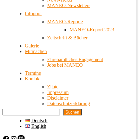
MANEO-Newsletters
Infopool
MANEO-Reporte
MANEO-Report 2023
Zeitschrift & Bücher
Galerie
Mitmachen
Ehrenamtliches Engagement
Jobs bei MANEO
Termine
Kontakt
Zitate
Impressum
Disclaimer
Datenschutzerklärung
Suchen
Deutsch
English
Facebook
Instagram
Mastodon