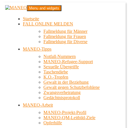
Zum
MANEO
Menu and widgets
Inhalt
Das schwule Anti-Gewalt-Projekt in Berlin
springen
Startseite
FALL ONLINE MELDEN
Fallmeldung für Männer
Fallmeldung für Frauen
Fallmeldung für Diverse
MANEO-Tipps
Notfall-Nummern
MANEO-Refugee-Support
Sexuelle Übergriffe
Taschendiebe
K.O.-Tropfen
Gewalt in der Beziehung
Gewalt gegen Schutzbefohlene
Zwangsverheiratung
Gedächtnisprotokoll
MANEO-Arbeit
MANEO-Projekt-Profil
MANEO-QM-Leitbild-Ziele
Opferhilfe