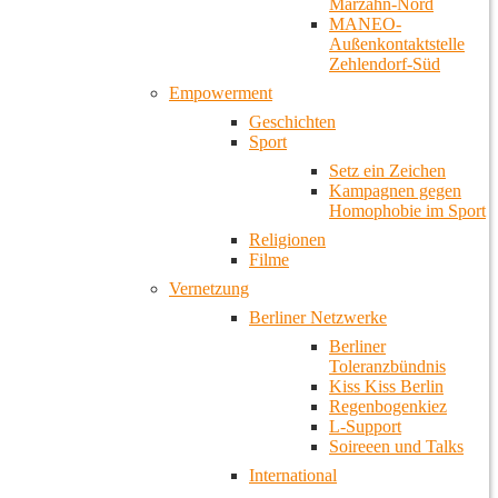
Marzahn-Nord
MANEO-
Außenkontaktstelle
Zehlendorf-Süd
Empowerment
Geschichten
Sport
Setz ein Zeichen
Kampagnen gegen
Homophobie im Sport
Religionen
Filme
Vernetzung
Berliner Netzwerke
Berliner
Toleranzbündnis
Kiss Kiss Berlin
Regenbogenkiez
L-Support
Soireeen und Talks
International