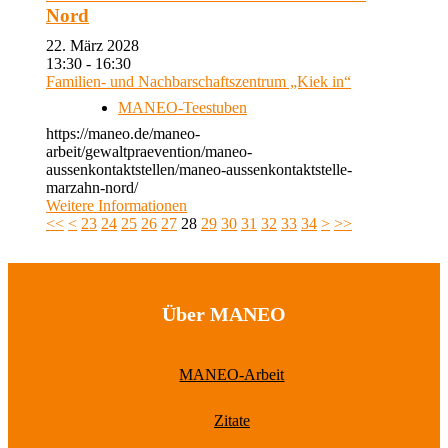
Nord
22. März 2028
13:30 - 16:30
Familien- und Nachbarschaftszentrum „Kiek in“
MANEO-Teestuben
https://maneo.de/maneo-
arbeit/gewaltpraevention/maneo-
aussenkontaktstellen/maneo-aussenkontaktstelle-
marzahn-nord/
Weitere Informationen
<<
<
23
24
25
26
27
28
29
30
31
32
33
34
>
>>
Über MANEO
MANEO-Arbeit
Zitate