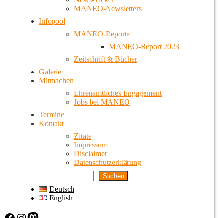
MANEO-Newsletters
Infopool
MANEO-Reporte
MANEO-Report 2023
Zeitschrift & Bücher
Galerie
Mitmachen
Ehrenamtliches Engagement
Jobs bei MANEO
Termine
Kontakt
Zitate
Impressum
Disclaimer
Datenschutzerklärung
Suchen
Deutsch
English
Facebook
Instagram
Mastodon