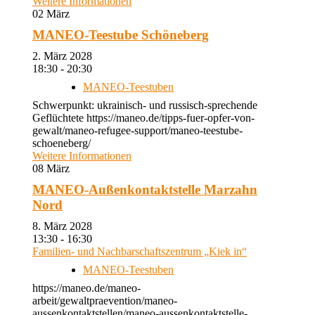
Weitere Informationen
02
März
MANEO-Teestube Schöneberg
2. März 2028
18:30 - 20:30
MANEO-Teestuben
Schwerpunkt: ukrainisch- und russisch-sprechende
Geflüchtete https://maneo.de/tipps-fuer-opfer-von-
gewalt/maneo-refugee-support/maneo-teestube-
schoeneberg/
Weitere Informationen
08
März
MANEO-Außenkontaktstelle Marzahn
Nord
8. März 2028
13:30 - 16:30
Familien- und Nachbarschaftszentrum „Kiek in“
MANEO-Teestuben
https://maneo.de/maneo-
arbeit/gewaltpraevention/maneo-
aussenkontaktstellen/maneo-aussenkontaktstelle-