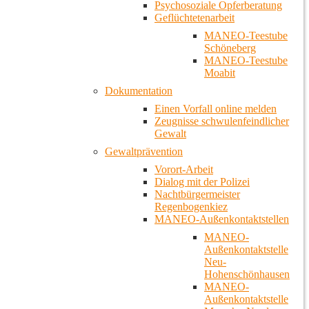
Psychosoziale Opferberatung
Geflüchtetenarbeit
MANEO-Teestube
Schöneberg
MANEO-Teestube
Moabit
Dokumentation
Einen Vorfall online melden
Zeugnisse schwulenfeindlicher
Gewalt
Gewaltprävention
Vorort-Arbeit
Dialog mit der Polizei
Nachtbürgermeister
Regenbogenkiez
MANEO-Außenkontaktstellen
MANEO-
Außenkontaktstelle
Neu-
Hohenschönhausen
MANEO-
Außenkontaktstelle