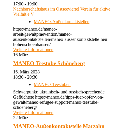
17:00 - 19:00
Nachbarschaftshaus im Ostseeviertel Verein für aktive
Vielfalt e.V
MANEO-Außenkontaktstellen
https://maneo.de/maneo-
arbeit/gewaltpraevention/maneo-
aussenkontaktstellen/maneo-aussenkontaktstelle-neu-
hohenschoenhausen/
Weitere Informationen
16
März
MANEO-Teestube Schöneberg
16. März 2028
18:30 - 20:30
MANEO-Teestuben
Schwerpunkt: ukrainisch- und russisch-sprechende
Geflüchtete https://maneo.de/tipps-fuer-opfer-von-
gewalt/maneo-refugee-support/maneo-teestube-
schoeneberg/
Weitere Informationen
22
März
MANEO-Außenkontaktstelle Marzahn