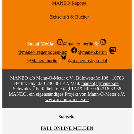
MANEO-Reporte
Zeitschrift & Bücher
Social Media:
@maneo_berlin
&
@maneo_regenbogenkiez
;
@maneo.berlin
;
@Maneo_berlin
;
@maneo.bsky.social
MANEO c/o Mann-O-Meter e.V., Bülowstraße 106 , 10783
Berlin; Fax: 030-236 381 42, Mail:
maneo[at]maneo.de
,
Schwules Überfalltelefon: tägl.17-19 Uhr: 030-216 33 36
MANEO, ein eigenständiges Projekt von Mann-O-Meter e.V.
www.mann-o-meter.de
Startseite
FALL ONLINE MELDEN