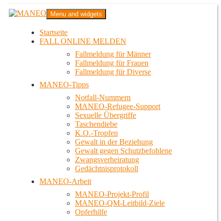
Zum
MANEO
Menu and widgets
Inhalt
Das schwule Anti-Gewalt-Projekt in Berlin
springen
Startseite
FALL ONLINE MELDEN
Fallmeldung für Männer
Fallmeldung für Frauen
Fallmeldung für Diverse
MANEO-Tipps
Notfall-Nummern
MANEO-Refugee-Support
Sexuelle Übergriffe
Taschendiebe
K.O.-Tropfen
Gewalt in der Beziehung
Gewalt gegen Schutzbefohlene
Zwangsverheiratung
Gedächtnisprotokoll
MANEO-Arbeit
MANEO-Projekt-Profil
MANEO-QM-Leitbild-Ziele
Opferhilfe