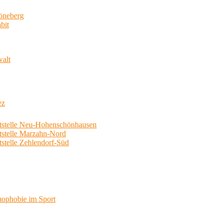
neberg
bit
walt
ez
telle Neu-Hohenschönhausen
telle Marzahn-Nord
elle Zehlendorf-Süd
phobie im Sport