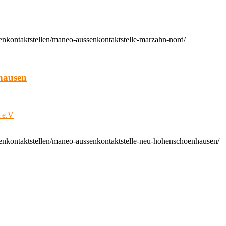
enkontaktstellen/maneo-aussenkontaktstelle-marzahn-nord/
hausen
t e.V
enkontaktstellen/maneo-aussenkontaktstelle-neu-hohenschoenhausen/