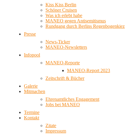
Kiss Kiss Berlin
Schöner Cruisen
Was ich erlebt habe
MANEO gegen Antisemitismus
Rundgang durch Berlins Regenbogenkiez
Presse
News-Ticker
MANEO-Newsletters
Infopool
MANEO-Reporte
MANEO-Report 2023
Zeitschrift & Bücher
Galerie
Mitmachen
Ehrenamtliches Engagement
Jobs bei MANEO
Termine
Kontakt
Zitate
Impressum