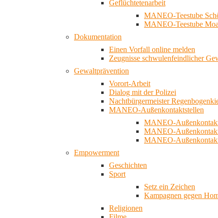
Geflüchtetenarbeit
MANEO-Teestube Schö
MANEO-Teestube Moa
Dokumentation
Einen Vorfall online melden
Zeugnisse schwulenfeindlicher Ge
Gewaltprävention
Vorort-Arbeit
Dialog mit der Polizei
Nachtbürgermeister Regenbogenki
MANEO-Außenkontaktstellen
MANEO-Außenkontakts
MANEO-Außenkontakts
MANEO-Außenkontaktst
Empowerment
Geschichten
Sport
Setz ein Zeichen
Kampagnen gegen Homo
Religionen
Filme