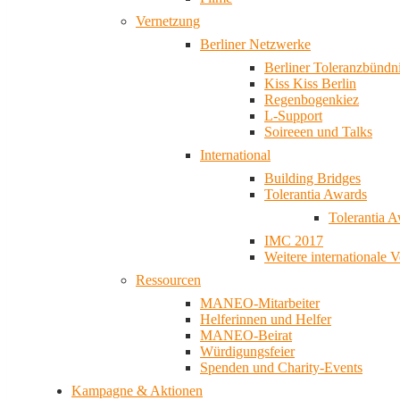
Vernetzung
Berliner Netzwerke
Berliner Toleranzbündn
Kiss Kiss Berlin
Regenbogenkiez
L-Support
Soireeen und Talks
International
Building Bridges
Tolerantia Awards
Tolerantia 
IMC 2017
Weitere internationale 
Ressourcen
MANEO-Mitarbeiter
Helferinnen und Helfer
MANEO-Beirat
Würdigungsfeier
Spenden und Charity-Events
Kampagne & Aktionen