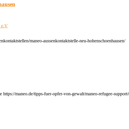
hausen
t e.V
enkontaktstellen/maneo-aussenkontaktstelle-neu-hohenschoenhausen/
e https://maneo.de/tipps-fuer-opfer-von-gewalt/maneo-refugee-support