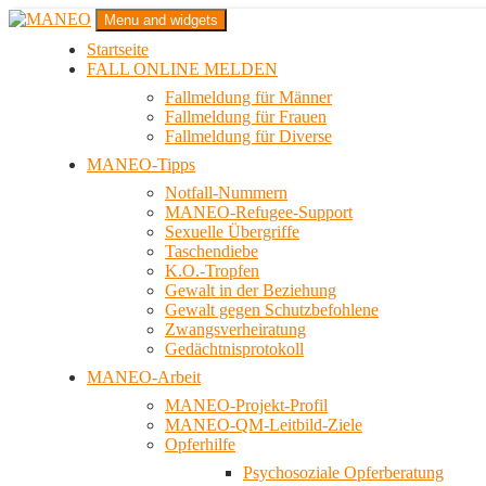
Zum
Menu and widgets
Inhalt
Startseite
springen
Das schwule Anti-Gewalt-Projekt in Berlin
FALL ONLINE MELDEN
MANEO
Fallmeldung für Männer
Fallmeldung für Frauen
Fallmeldung für Diverse
MANEO-Tipps
Notfall-Nummern
MANEO-Refugee-Support
Sexuelle Übergriffe
Taschendiebe
K.O.-Tropfen
Gewalt in der Beziehung
Gewalt gegen Schutzbefohlene
Zwangsverheiratung
Gedächtnisprotokoll
MANEO-Arbeit
MANEO-Projekt-Profil
MANEO-QM-Leitbild-Ziele
Opferhilfe
Psychosoziale Opferberatung