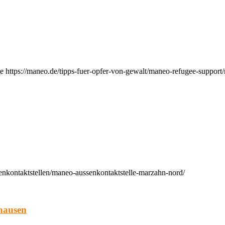
e https://maneo.de/tipps-fuer-opfer-von-gewalt/maneo-refugee-support
enkontaktstellen/maneo-aussenkontaktstelle-marzahn-nord/
hausen