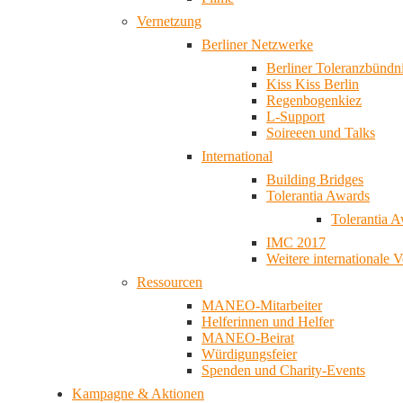
Vernetzung
Berliner Netzwerke
Berliner Toleranzbündn
Kiss Kiss Berlin
Regenbogenkiez
L-Support
Soireeen und Talks
International
Building Bridges
Tolerantia Awards
Tolerantia 
IMC 2017
Weitere internationale 
Ressourcen
MANEO-Mitarbeiter
Helferinnen und Helfer
MANEO-Beirat
Würdigungsfeier
Spenden und Charity-Events
Kampagne & Aktionen