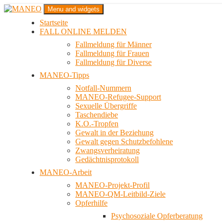
Zum
Menu and widgets
Inhalt
Startseite
springen
Das schwule Anti-Gewalt-Projekt in Berlin
FALL ONLINE MELDEN
MANEO
Fallmeldung für Männer
Fallmeldung für Frauen
Fallmeldung für Diverse
MANEO-Tipps
Notfall-Nummern
MANEO-Refugee-Support
Sexuelle Übergriffe
Taschendiebe
K.O.-Tropfen
Gewalt in der Beziehung
Gewalt gegen Schutzbefohlene
Zwangsverheiratung
Gedächtnisprotokoll
MANEO-Arbeit
MANEO-Projekt-Profil
MANEO-QM-Leitbild-Ziele
Opferhilfe
Psychosoziale Opferberatung