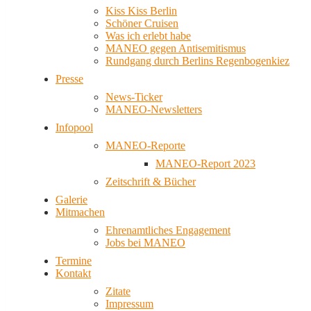
Kiss Kiss Berlin
Schöner Cruisen
Was ich erlebt habe
MANEO gegen Antisemitismus
Rundgang durch Berlins Regenbogenkiez
Presse
News-Ticker
MANEO-Newsletters
Infopool
MANEO-Reporte
MANEO-Report 2023
Zeitschrift & Bücher
Galerie
Mitmachen
Ehrenamtliches Engagement
Jobs bei MANEO
Termine
Kontakt
Zitate
Impressum