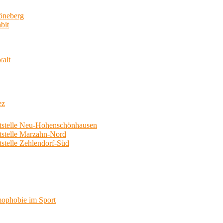
neberg
bit
walt
ez
telle Neu-Hohenschönhausen
telle Marzahn-Nord
elle Zehlendorf-Süd
phobie im Sport