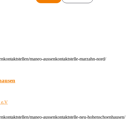
enkontaktstellen/maneo-aussenkontaktstelle-marzahn-nord/
hausen
t e.V
enkontaktstellen/maneo-aussenkontaktstelle-neu-hohenschoenhausen/