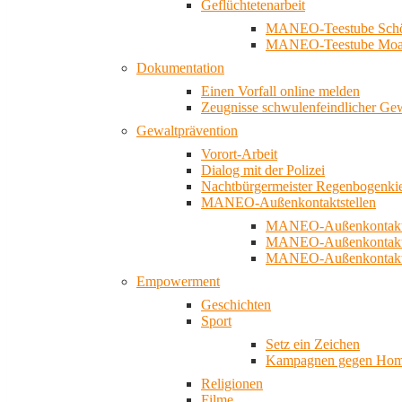
Geflüchtetenarbeit
MANEO-Teestube Schö
MANEO-Teestube Moa
Dokumentation
Einen Vorfall online melden
Zeugnisse schwulenfeindlicher Ge
Gewaltprävention
Vorort-Arbeit
Dialog mit der Polizei
Nachtbürgermeister Regenbogenki
MANEO-Außenkontaktstellen
MANEO-Außenkontakts
MANEO-Außenkontakts
MANEO-Außenkontaktst
Empowerment
Geschichten
Sport
Setz ein Zeichen
Kampagnen gegen Homo
Religionen
Filme