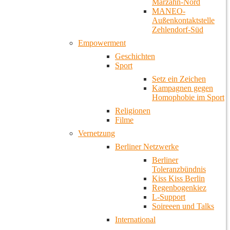
Marzahn-Nord
MANEO-
Außenkontaktstelle
Zehlendorf-Süd
Empowerment
Geschichten
Sport
Setz ein Zeichen
Kampagnen gegen
Homophobie im Sport
Religionen
Filme
Vernetzung
Berliner Netzwerke
Berliner
Toleranzbündnis
Kiss Kiss Berlin
Regenbogenkiez
L-Support
Soireeen und Talks
International