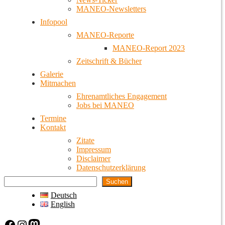
MANEO-Newsletters
Infopool
MANEO-Reporte
MANEO-Report 2023
Zeitschrift & Bücher
Galerie
Mitmachen
Ehrenamtliches Engagement
Jobs bei MANEO
Termine
Kontakt
Zitate
Impressum
Disclaimer
Datenschutzerklärung
Suchen
Deutsch
English
Facebook
Instagram
Mastodon