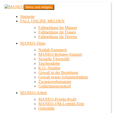
Zum
MANEO
Menu and widgets
Inhalt
Das schwule Anti-Gewalt-Projekt in Berlin
springen
Startseite
FALL ONLINE MELDEN
Fallmeldung für Männer
Fallmeldung für Frauen
Fallmeldung für Diverse
MANEO-Tipps
Notfall-Nummern
MANEO-Refugee-Support
Sexuelle Übergriffe
Taschendiebe
K.O.-Tropfen
Gewalt in der Beziehung
Gewalt gegen Schutzbefohlene
Zwangsverheiratung
Gedächtnisprotokoll
MANEO-Arbeit
MANEO-Projekt-Profil
MANEO-QM-Leitbild-Ziele
Opferhilfe