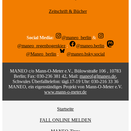
Zeitschrift & Bücher
Social Media:
@maneo_berlin
&
@maneo_regenbogenkiez
;
@maneo.berlin
;
@Maneo_berlin
;
@maneo.bsky.social
MANEO c/o Mann-O-Meter e.V., Bülowstraße 106 , 10783
Berlin; Fax: 030-236 381 42, Mail:
maneo[at]maneo.de
,
Schwules Überfalltelefon: tägl.17-19 Uhr: 030-216 33 36
MANEO, ein eigenständiges Projekt von Mann-O-Meter e.V.
www.mann-o-meter.de
Startseite
FALL ONLINE MELDEN