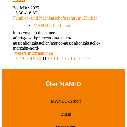
24. März 2027
13:30 - 16:30
Familien- und Nachbarschaftszentrum „Kiek in“
MANEO-Teestuben
https://maneo.de/maneo-
arbeit/gewaltpraevention/maneo-
aussenkontaktstellen/maneo-aussenkontaktstelle-
marzahn-nord/
Weitere Informationen
<<
<
6
7
8
9
10
11
12
13
14
15
16
17
>
>>
Über MANEO
MANEO-Arbeit
Zitate