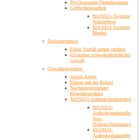
Psychosoziale Opferberatung
Geflüchtetenarbeit
MANEO-Teestube
Schöneberg
MANEO-Teestube
Moabit
Dokumentation
Einen Vorfall online melden
Zeugnisse schwulenfeindlicher
Gewalt
Gewaltprävention
Vorort-Arbeit
Dialog mit der Polizei
Nachtbürgermeister
Regenbogenkiez
MANEO-Außenkontaktstellen
MANEO-
Außenkontaktstelle
Neu-
Hohenschönhausen
MANEO-
Außenkontaktstelle