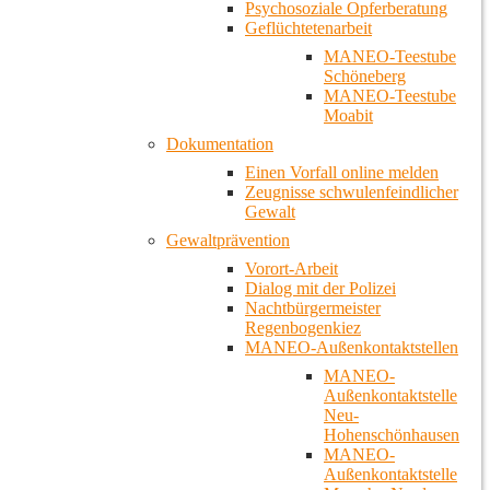
Psychosoziale Opferberatung
Geflüchtetenarbeit
MANEO-Teestube
Schöneberg
MANEO-Teestube
Moabit
Dokumentation
Einen Vorfall online melden
Zeugnisse schwulenfeindlicher
Gewalt
Gewaltprävention
Vorort-Arbeit
Dialog mit der Polizei
Nachtbürgermeister
Regenbogenkiez
MANEO-Außenkontaktstellen
MANEO-
Außenkontaktstelle
Neu-
Hohenschönhausen
MANEO-
Außenkontaktstelle