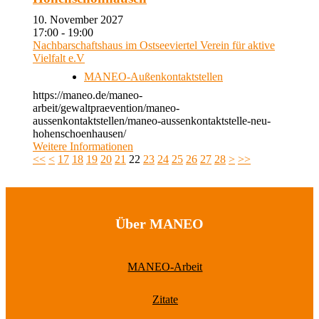
10. November 2027
17:00 - 19:00
Nachbarschaftshaus im Ostseeviertel Verein für aktive
Vielfalt e.V
MANEO-Außenkontaktstellen
https://maneo.de/maneo-
arbeit/gewaltpraevention/maneo-
aussenkontaktstellen/maneo-aussenkontaktstelle-neu-
hohenschoenhausen/
Weitere Informationen
<<
<
17
18
19
20
21
22
23
24
25
26
27
28
>
>>
Über MANEO
MANEO-Arbeit
Zitate