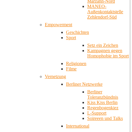
Marzahn-Nord
MANEO-
Außenkontaktstelle
Zehlendorf-Süd
Empowerment
Geschichten
Sport
Setz ein Zeichen
Kampagnen gegen
Homophobie im Sport
Religionen
Filme
Vernetzung
Berliner Netzwerke
Berliner
Toleranzbündnis
Kiss Kiss Berlin
Regenbogenkiez
L-Support
Soireeen und Talks
International