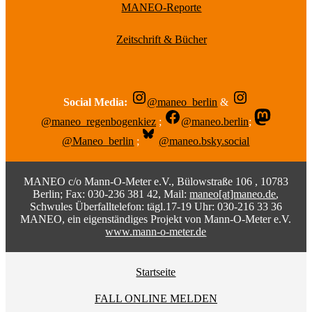
MANEO-Reporte
Zeitschrift & Bücher
Social Media:
@maneo_berlin
&
@maneo_regenbogenkiez
;
@maneo.berlin
;
@Maneo_berlin
;
@maneo.bsky.social
MANEO c/o Mann-O-Meter e.V., Bülowstraße 106 , 10783
Berlin; Fax: 030-236 381 42, Mail:
maneo[at]maneo.de
,
Schwules Überfalltelefon: tägl.17-19 Uhr: 030-216 33 36
MANEO, ein eigenständiges Projekt von Mann-O-Meter e.V.
www.mann-o-meter.de
Startseite
FALL ONLINE MELDEN