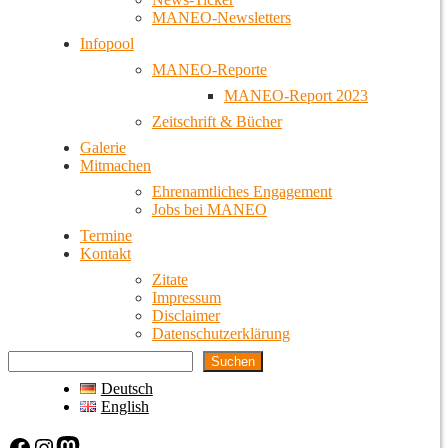
MANEO-Newsletters
Infopool
MANEO-Reporte
MANEO-Report 2023
Zeitschrift & Bücher
Galerie
Mitmachen
Ehrenamtliches Engagement
Jobs bei MANEO
Termine
Kontakt
Zitate
Impressum
Disclaimer
Datenschutzerklärung
Suchen
Deutsch
English
Facebook
Instagram
Mastodon