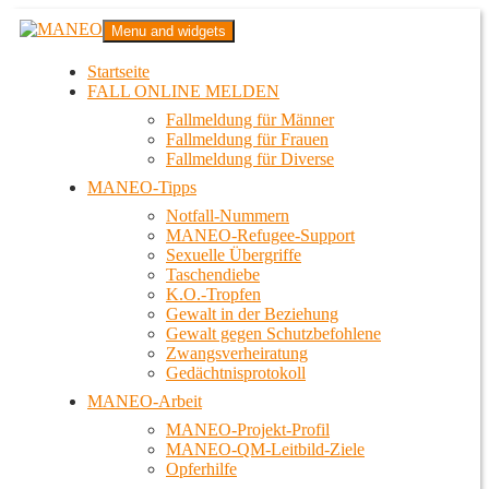
Zum
MANEO
Menu and widgets
Inhalt
Das schwule Anti-Gewalt-Projekt in Berlin
springen
Startseite
FALL ONLINE MELDEN
Fallmeldung für Männer
Fallmeldung für Frauen
Fallmeldung für Diverse
MANEO-Tipps
Notfall-Nummern
MANEO-Refugee-Support
Sexuelle Übergriffe
Taschendiebe
K.O.-Tropfen
Gewalt in der Beziehung
Gewalt gegen Schutzbefohlene
Zwangsverheiratung
Gedächtnisprotokoll
MANEO-Arbeit
MANEO-Projekt-Profil
MANEO-QM-Leitbild-Ziele
Opferhilfe