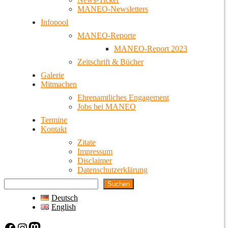
MANEO-Newsletters
Infopool
MANEO-Reporte
MANEO-Report 2023
Zeitschrift & Bücher
Galerie
Mitmachen
Ehrenamtliches Engagement
Jobs bei MANEO
Termine
Kontakt
Zitate
Impressum
Disclaimer
Datenschutzerklärung
Suchen
Deutsch
English
Facebook
Instagram
Mastodon