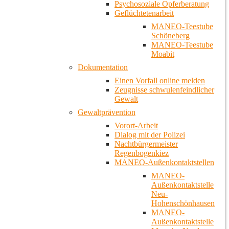
Psychosoziale Opferberatung
Geflüchtetenarbeit
MANEO-Teestube
Schöneberg
MANEO-Teestube
Moabit
Dokumentation
Einen Vorfall online melden
Zeugnisse schwulenfeindlicher
Gewalt
Gewaltprävention
Vorort-Arbeit
Dialog mit der Polizei
Nachtbürgermeister
Regenbogenkiez
MANEO-Außenkontaktstellen
MANEO-
Außenkontaktstelle
Neu-
Hohenschönhausen
MANEO-
Außenkontaktstelle