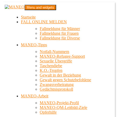
Zum
MANEO
Menu and widgets
Inhalt
Das schwule Anti-Gewalt-Projekt in Berlin
springen
Startseite
FALL ONLINE MELDEN
Fallmeldung für Männer
Fallmeldung für Frauen
Fallmeldung für Diverse
MANEO-Tipps
Notfall-Nummern
MANEO-Refugee-Support
Sexuelle Übergriffe
Taschendiebe
K.O.-Tropfen
Gewalt in der Beziehung
Gewalt gegen Schutzbefohlene
Zwangsverheiratung
Gedächtnisprotokoll
MANEO-Arbeit
MANEO-Projekt-Profil
MANEO-QM-Leitbild-Ziele
Opferhilfe