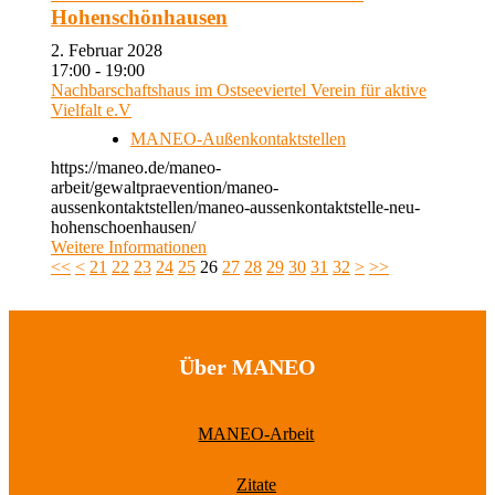
Hohenschönhausen
2. Februar 2028
17:00 - 19:00
Nachbarschaftshaus im Ostseeviertel Verein für aktive
Vielfalt e.V
MANEO-Außenkontaktstellen
https://maneo.de/maneo-
arbeit/gewaltpraevention/maneo-
aussenkontaktstellen/maneo-aussenkontaktstelle-neu-
hohenschoenhausen/
Weitere Informationen
<<
<
21
22
23
24
25
26
27
28
29
30
31
32
>
>>
Über MANEO
MANEO-Arbeit
Zitate