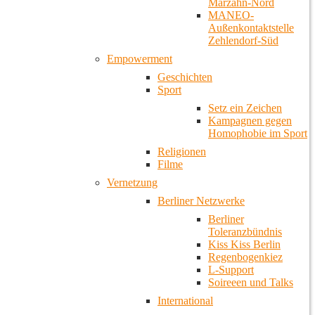
Marzahn-Nord
MANEO-
Außenkontaktstelle
Zehlendorf-Süd
Empowerment
Geschichten
Sport
Setz ein Zeichen
Kampagnen gegen
Homophobie im Sport
Religionen
Filme
Vernetzung
Berliner Netzwerke
Berliner
Toleranzbündnis
Kiss Kiss Berlin
Regenbogenkiez
L-Support
Soireeen und Talks
International