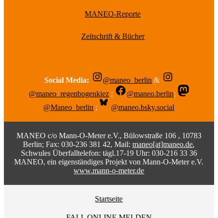
MANEO-Reporte
Zeitschrift & Bücher
Social Media:
@maneo_berlin
&
@maneo_regenbogenkiez
;
@maneo.berlin
;
@Maneo_berlin
;
@maneo.bsky.social
MANEO c/o Mann-O-Meter e.V., Bülowstraße 106 , 10783
Berlin; Fax: 030-236 381 42, Mail:
maneo[at]maneo.de
,
Schwules Überfalltelefon: tägl.17-19 Uhr: 030-216 33 36
MANEO, ein eigenständiges Projekt von Mann-O-Meter e.V.
www.mann-o-meter.de
Startseite
FALL ONLINE MELDEN