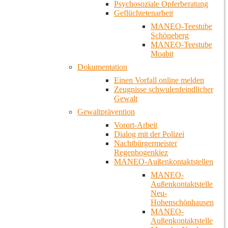
Psychosoziale Opferberatung
Geflüchtetenarbeit
MANEO-Teestube
Schöneberg
MANEO-Teestube
Moabit
Dokumentation
Einen Vorfall online melden
Zeugnisse schwulenfeindlicher
Gewalt
Gewaltprävention
Vorort-Arbeit
Dialog mit der Polizei
Nachtbürgermeister
Regenbogenkiez
MANEO-Außenkontaktstellen
MANEO-
Außenkontaktstelle
Neu-
Hohenschönhausen
MANEO-
Außenkontaktstelle