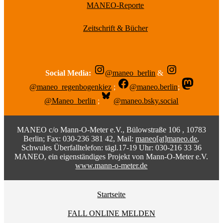
MANEO-Reporte
Zeitschrift & Bücher
Social Media:
@maneo_berlin
&
@maneo_regenbogenkiez
;
@maneo.berlin
;
@Maneo_berlin
;
@maneo.bsky.social
MANEO c/o Mann-O-Meter e.V., Bülowstraße 106 , 10783
Berlin; Fax: 030-236 381 42, Mail:
maneo[at]maneo.de
,
Schwules Überfalltelefon: tägl.17-19 Uhr: 030-216 33 36
MANEO, ein eigenständiges Projekt von Mann-O-Meter e.V.
www.mann-o-meter.de
Startseite
FALL ONLINE MELDEN