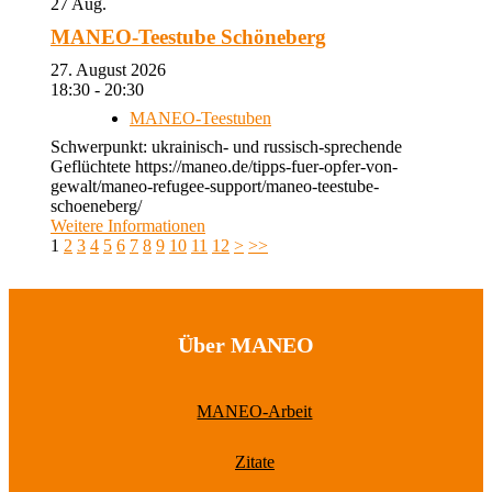
27
Aug.
MANEO-Teestube Schöneberg
27. August 2026
18:30 - 20:30
MANEO-Teestuben
Schwerpunkt: ukrainisch- und russisch-sprechende
Geflüchtete https://maneo.de/tipps-fuer-opfer-von-
gewalt/maneo-refugee-support/maneo-teestube-
schoeneberg/
Weitere Informationen
1
2
3
4
5
6
7
8
9
10
11
12
>
>>
Über MANEO
MANEO-Arbeit
Zitate