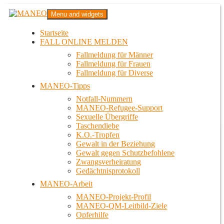
Zum
MANEO
Menu and widgets
Inhalt
Das schwule Anti-Gewalt-Projekt in Berlin
springen
Startseite
FALL ONLINE MELDEN
Fallmeldung für Männer
Fallmeldung für Frauen
Fallmeldung für Diverse
MANEO-Tipps
Notfall-Nummern
MANEO-Refugee-Support
Sexuelle Übergriffe
Taschendiebe
K.O.-Tropfen
Gewalt in der Beziehung
Gewalt gegen Schutzbefohlene
Zwangsverheiratung
Gedächtnisprotokoll
MANEO-Arbeit
MANEO-Projekt-Profil
MANEO-QM-Leitbild-Ziele
Opferhilfe