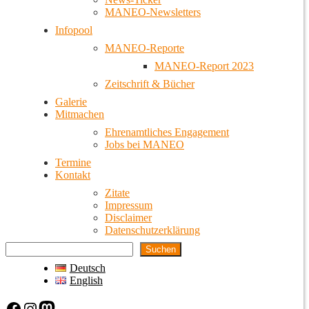
MANEO-Newsletters
Infopool
MANEO-Reporte
MANEO-Report 2023
Zeitschrift & Bücher
Galerie
Mitmachen
Ehrenamtliches Engagement
Jobs bei MANEO
Termine
Kontakt
Zitate
Impressum
Disclaimer
Datenschutzerklärung
Suchen
Deutsch
English
Facebook
Instagram
Mastodon