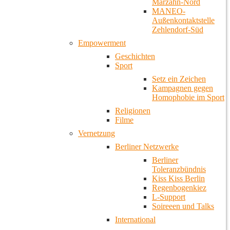
Marzahn-Nord
MANEO-
Außenkontaktstelle
Zehlendorf-Süd
Empowerment
Geschichten
Sport
Setz ein Zeichen
Kampagnen gegen
Homophobie im Sport
Religionen
Filme
Vernetzung
Berliner Netzwerke
Berliner
Toleranzbündnis
Kiss Kiss Berlin
Regenbogenkiez
L-Support
Soireeen und Talks
International