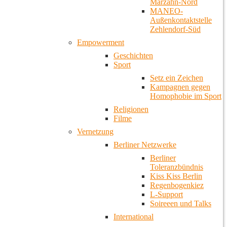
Marzahn-Nord
MANEO-
Außenkontaktstelle
Zehlendorf-Süd
Empowerment
Geschichten
Sport
Setz ein Zeichen
Kampagnen gegen
Homophobie im Sport
Religionen
Filme
Vernetzung
Berliner Netzwerke
Berliner
Toleranzbündnis
Kiss Kiss Berlin
Regenbogenkiez
L-Support
Soireeen und Talks
International