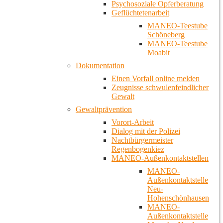
Psychosoziale Opferberatung
Geflüchtetenarbeit
MANEO-Teestube
Schöneberg
MANEO-Teestube
Moabit
Dokumentation
Einen Vorfall online melden
Zeugnisse schwulenfeindlicher
Gewalt
Gewaltprävention
Vorort-Arbeit
Dialog mit der Polizei
Nachtbürgermeister
Regenbogenkiez
MANEO-Außenkontaktstellen
MANEO-
Außenkontaktstelle
Neu-
Hohenschönhausen
MANEO-
Außenkontaktstelle