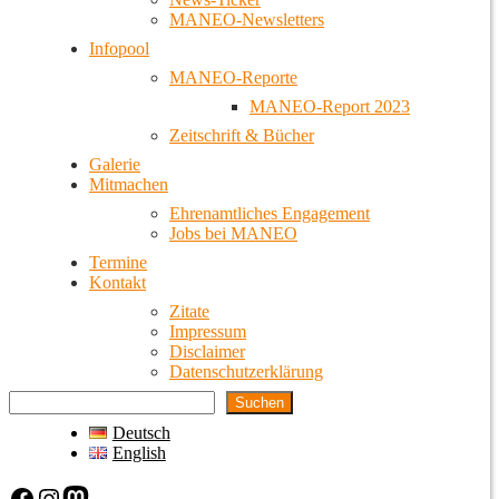
MANEO-Newsletters
Infopool
MANEO-Reporte
MANEO-Report 2023
Zeitschrift & Bücher
Galerie
Mitmachen
Ehrenamtliches Engagement
Jobs bei MANEO
Termine
Kontakt
Zitate
Impressum
Disclaimer
Datenschutzerklärung
Suchen
Deutsch
English
Facebook
Instagram
Mastodon