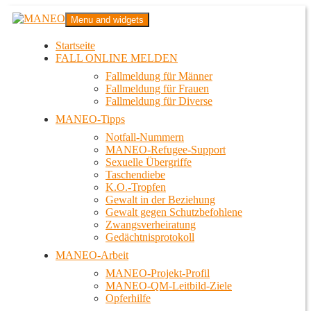
Zum
MANEO
Menu and widgets
Inhalt
Das schwule Anti-Gewalt-Projekt in Berlin
springen
Startseite
FALL ONLINE MELDEN
Fallmeldung für Männer
Fallmeldung für Frauen
Fallmeldung für Diverse
MANEO-Tipps
Notfall-Nummern
MANEO-Refugee-Support
Sexuelle Übergriffe
Taschendiebe
K.O.-Tropfen
Gewalt in der Beziehung
Gewalt gegen Schutzbefohlene
Zwangsverheiratung
Gedächtnisprotokoll
MANEO-Arbeit
MANEO-Projekt-Profil
MANEO-QM-Leitbild-Ziele
Opferhilfe