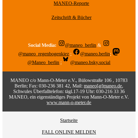
MANEO-Reporte
Zeitschrift & Bücher
Social Media:
@maneo_berlin
&
@maneo_regenbogenkiez
;
@maneo.berlin
;
@Maneo_berlin
;
@maneo.bsky.social
MANEO c/o Mann-O-Meter e.V., Bülowstraße 106 , 10783
Berlin; Fax: 030-236 381 42, Mail:
maneo[at]maneo.de
,
Schwules Überfalltelefon: tägl.17-19 Uhr: 030-216 33 36
MANEO, ein eigenständiges Projekt von Mann-O-Meter e.V.
www.mann-o-meter.de
Startseite
FALL ONLINE MELDEN