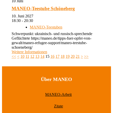
10
Juni
MANEO-Teestube Schöneberg
10. Juni 2027
18:30 - 20:30
MANEO-Teestuben
Schwerpunkt: ukrainisch- und russisch-sprechende
Geflüchtete https://maneo.de/tipps-fuer-opfer-von-
gewalt/maneo-refugee-support/maneo-teestube-
schoeneberg/
Weitere Informationen
<<
<
10
11
12
13
14
15
16
17
18
19
20
21
>
>>
Über MANEO
MANEO-Arbeit
Zitate