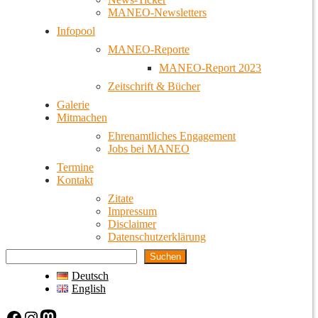
MANEO-Newsletters
Infopool
MANEO-Reporte
MANEO-Report 2023
Zeitschrift & Bücher
Galerie
Mitmachen
Ehrenamtliches Engagement
Jobs bei MANEO
Termine
Kontakt
Zitate
Impressum
Disclaimer
Datenschutzerklärung
Suchen
Deutsch
English
Facebook
Instagram
Mastodon