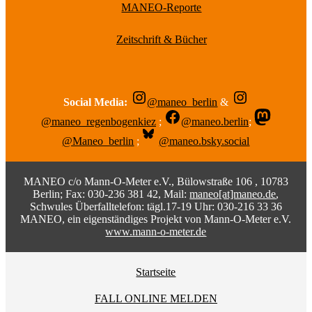
MANEO-Reporte
Zeitschrift & Bücher
Social Media:
@maneo_berlin
&
@maneo_regenbogenkiez
;
@maneo.berlin
;
@Maneo_berlin
;
@maneo.bsky.social
MANEO c/o Mann-O-Meter e.V., Bülowstraße 106 , 10783
Berlin; Fax: 030-236 381 42, Mail:
maneo[at]maneo.de
,
Schwules Überfalltelefon: tägl.17-19 Uhr: 030-216 33 36
MANEO, ein eigenständiges Projekt von Mann-O-Meter e.V.
www.mann-o-meter.de
Startseite
FALL ONLINE MELDEN