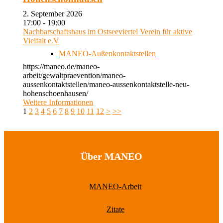
2. September 2026
17:00 - 19:00
Nachbarschaftshaus im Ostseeviertel Verein für aktive
Vielfalt e.V
MANEO-Außenkontaktstellen
https://maneo.de/maneo-
arbeit/gewaltpraevention/maneo-
aussenkontaktstellen/maneo-aussenkontaktstelle-neu-
hohenschoenhausen/
Weitere Informationen
1
2
3
4
5
6
7
8
9
10
11
12
>
>>
Über MANEO
MANEO-Arbeit
Zitate