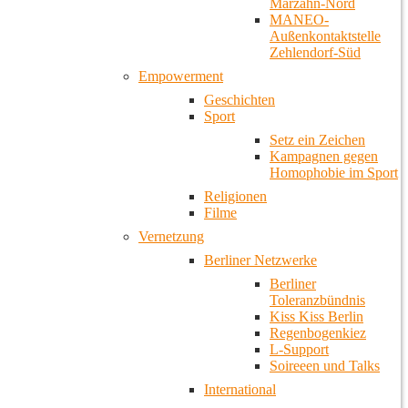
Marzahn-Nord
MANEO-
Außenkontaktstelle
Zehlendorf-Süd
Empowerment
Geschichten
Sport
Setz ein Zeichen
Kampagnen gegen
Homophobie im Sport
Religionen
Filme
Vernetzung
Berliner Netzwerke
Berliner
Toleranzbündnis
Kiss Kiss Berlin
Regenbogenkiez
L-Support
Soireeen und Talks
International