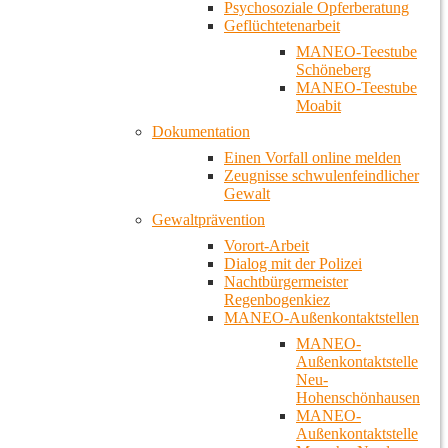
Psychosoziale Opferberatung
Geflüchtetenarbeit
MANEO-Teestube
Schöneberg
MANEO-Teestube
Moabit
Dokumentation
Einen Vorfall online melden
Zeugnisse schwulenfeindlicher
Gewalt
Gewaltprävention
Vorort-Arbeit
Dialog mit der Polizei
Nachtbürgermeister
Regenbogenkiez
MANEO-Außenkontaktstellen
MANEO-
Außenkontaktstelle
Neu-
Hohenschönhausen
MANEO-
Außenkontaktstelle