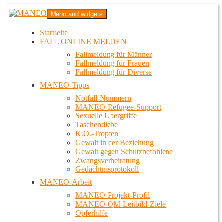
Zum
MANEO
Menu and widgets
Inhalt
Das schwule Anti-Gewalt-Projekt in Berlin
springen
Startseite
FALL ONLINE MELDEN
Fallmeldung für Männer
Fallmeldung für Frauen
Fallmeldung für Diverse
MANEO-Tipps
Notfall-Nummern
MANEO-Refugee-Support
Sexuelle Übergriffe
Taschendiebe
K.O.-Tropfen
Gewalt in der Beziehung
Gewalt gegen Schutzbefohlene
Zwangsverheiratung
Gedächtnisprotokoll
MANEO-Arbeit
MANEO-Projekt-Profil
MANEO-QM-Leitbild-Ziele
Opferhilfe