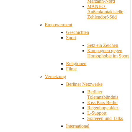
Marzahn-Nord
MANEO-
Außenkontaktstelle
Zehlendorf-Süd
Empowerment
Geschichten
Sport
Setz ein Zeichen
Kampagnen gegen
Homophobie im Sport
Religionen
Filme
Vernetzung
Berliner Netzwerke
Berliner
Toleranzbündnis
Kiss Kiss Berlin
Regenbogenkiez
L-Support
Soireeen und Talks
International