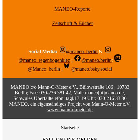
MANEO-Reporte
Zeitschrift & Bücher
Social Media:
@maneo_berlin
&
@maneo_regenbogenkiez
;
@maneo.berlin
;
@Maneo_berlin
;
@maneo.bsky.social
MANEO c/o Mann-O-Meter e.V., Bülowstraße 106 , 10783
Berlin; Fax: 030-236 381 42, Mail:
maneo[at]maneo.de
,
Schwules Überfalltelefon: tägl.17-19 Uhr: 030-216 33 36
MANEO, ein eigenständiges Projekt von Mann-O-Meter e.V.
www.mann-o-meter.de
Startseite
FALL ONLINE MELDEN