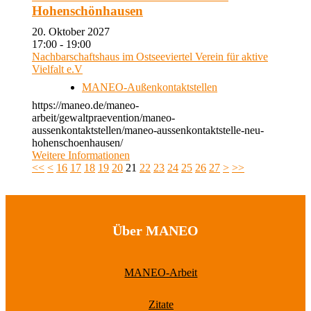
Hohenschönhausen
20. Oktober 2027
17:00 - 19:00
Nachbarschaftshaus im Ostseeviertel Verein für aktive
Vielfalt e.V
MANEO-Außenkontaktstellen
https://maneo.de/maneo-
arbeit/gewaltpraevention/maneo-
aussenkontaktstellen/maneo-aussenkontaktstelle-neu-
hohenschoenhausen/
Weitere Informationen
<<
<
16
17
18
19
20
21
22
23
24
25
26
27
>
>>
Über MANEO
MANEO-Arbeit
Zitate