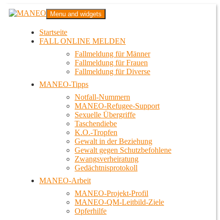
Zum
MANEO
Menu and widgets
Inhalt
Das schwule Anti-Gewalt-Projekt in Berlin
springen
Startseite
FALL ONLINE MELDEN
Fallmeldung für Männer
Fallmeldung für Frauen
Fallmeldung für Diverse
MANEO-Tipps
Notfall-Nummern
MANEO-Refugee-Support
Sexuelle Übergriffe
Taschendiebe
K.O.-Tropfen
Gewalt in der Beziehung
Gewalt gegen Schutzbefohlene
Zwangsverheiratung
Gedächtnisprotokoll
MANEO-Arbeit
MANEO-Projekt-Profil
MANEO-QM-Leitbild-Ziele
Opferhilfe