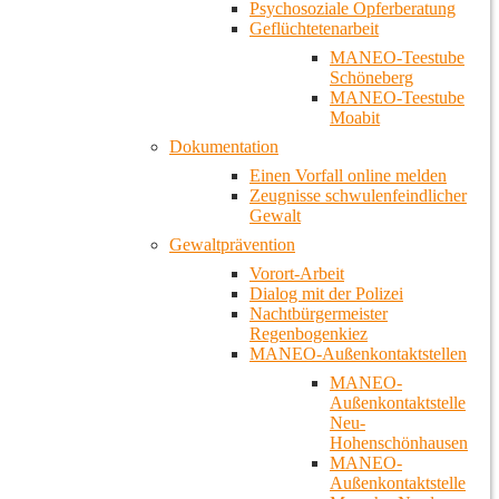
Psychosoziale Opferberatung
Geflüchtetenarbeit
MANEO-Teestube
Schöneberg
MANEO-Teestube
Moabit
Dokumentation
Einen Vorfall online melden
Zeugnisse schwulenfeindlicher
Gewalt
Gewaltprävention
Vorort-Arbeit
Dialog mit der Polizei
Nachtbürgermeister
Regenbogenkiez
MANEO-Außenkontaktstellen
MANEO-
Außenkontaktstelle
Neu-
Hohenschönhausen
MANEO-
Außenkontaktstelle