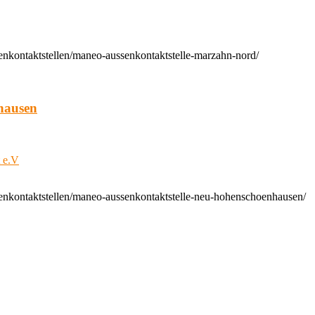
enkontaktstellen/maneo-aussenkontaktstelle-marzahn-nord/
hausen
t e.V
enkontaktstellen/maneo-aussenkontaktstelle-neu-hohenschoenhausen/