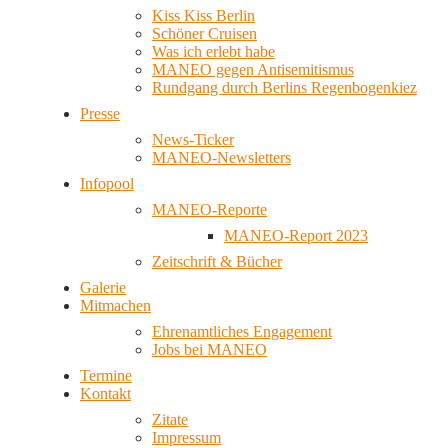
Kiss Kiss Berlin
Schöner Cruisen
Was ich erlebt habe
MANEO gegen Antisemitismus
Rundgang durch Berlins Regenbogenkiez
Presse
News-Ticker
MANEO-Newsletters
Infopool
MANEO-Reporte
MANEO-Report 2023
Zeitschrift & Bücher
Galerie
Mitmachen
Ehrenamtliches Engagement
Jobs bei MANEO
Termine
Kontakt
Zitate
Impressum