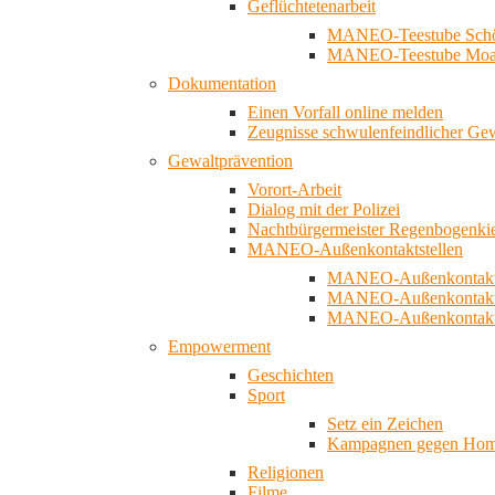
Geflüchtetenarbeit
MANEO-Teestube Schö
MANEO-Teestube Moa
Dokumentation
Einen Vorfall online melden
Zeugnisse schwulenfeindlicher Ge
Gewaltprävention
Vorort-Arbeit
Dialog mit der Polizei
Nachtbürgermeister Regenbogenki
MANEO-Außenkontaktstellen
MANEO-Außenkontakts
MANEO-Außenkontakts
MANEO-Außenkontaktst
Empowerment
Geschichten
Sport
Setz ein Zeichen
Kampagnen gegen Homo
Religionen
Filme