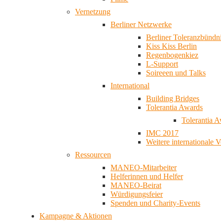
Vernetzung
Berliner Netzwerke
Berliner Toleranzbündn
Kiss Kiss Berlin
Regenbogenkiez
L-Support
Soireeen und Talks
International
Building Bridges
Tolerantia Awards
Tolerantia 
IMC 2017
Weitere internationale 
Ressourcen
MANEO-Mitarbeiter
Helferinnen und Helfer
MANEO-Beirat
Würdigungsfeier
Spenden und Charity-Events
Kampagne & Aktionen