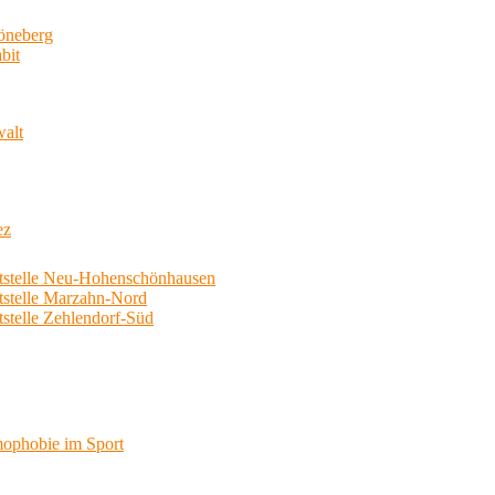
neberg
bit
walt
ez
telle Neu-Hohenschönhausen
telle Marzahn-Nord
elle Zehlendorf-Süd
phobie im Sport