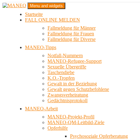
Zum
Menu and widgets
Inhalt
Startseite
springen
Das schwule Anti-Gewalt-Projekt in Berlin
FALL ONLINE MELDEN
MANEO
Fallmeldung für Männer
Fallmeldung für Frauen
Fallmeldung für Diverse
MANEO-Tipps
Notfall-Nummern
MANEO-Refugee-Support
Sexuelle Übergriffe
Taschendiebe
K.O.-Tropfen
Gewalt in der Beziehung
Gewalt gegen Schutzbefohlene
Zwangsverheiratung
Gedächtnisprotokoll
MANEO-Arbeit
MANEO-Projekt-Profil
MANEO-QM-Leitbild-Ziele
Opferhilfe
Psychosoziale Opferberatung