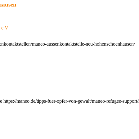
hausen
t e.V
enkontaktstellen/maneo-aussenkontaktstelle-neu-hohenschoenhausen/
e https://maneo.de/tipps-fuer-opfer-von-gewalt/maneo-refugee-support