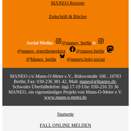
MANEO-Reporte
Zeitschrift & Bücher
Social Media:
@maneo_berlin
&
@maneo_regenbogenkiez
;
@maneo.berlin
;
@Maneo_berlin
;
@maneo.bsky.social
MANEO c/o Mann-O-Meter e.V., Bülowstraße 106 , 10783
Berlin; Fax: 030-236 381 42, Mail:
maneo[at]maneo.de
,
Schwules Überfalltelefon: tägl.17-19 Uhr: 030-216 33 36
MANEO, ein eigenständiges Projekt von Mann-O-Meter e.V.
www.mann-o-meter.de
Startseite
FALL ONLINE MELDEN