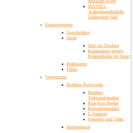
Marzahn-Nord
MANEO-
Außenkontaktstelle
Zehlendorf-Süd
Empowerment
Geschichten
Sport
Setz ein Zeichen
Kampagnen gegen
Homophobie im Sport
Religionen
Filme
Vernetzung
Berliner Netzwerke
Berliner
Toleranzbündnis
Kiss Kiss Berlin
Regenbogenkiez
L-Support
Soireeen und Talks
International