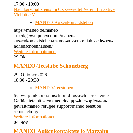
17:00 - 19:00
Nachbarschaftshaus im Ostseeviertel Verein für aktive
Vielfalt e.V
MANEO-Außenkontaktstellen
https://maneo.de/maneo-
arbeit/gewaltpraevention/maneo-
aussenkontaktstellen/maneo-aussenkontaktstelle-neu-
hohenschoenhausen/
Weitere Informationen
29
Okt.
MANEO-Teestube Schöneberg
29. Oktober 2026
18:30 - 20:30
MANEO-Teestuben
Schwerpunkt: ukrainisch- und russisch-sprechende
Geflüchtete https://maneo.de/tipps-fuer-opfer-von-
gewalt/maneo-refugee-support/maneo-teestube-
schoeneberg/
Weitere Informationen
04
Nov.
MANEO-Außenkontaktstelle Marzahn