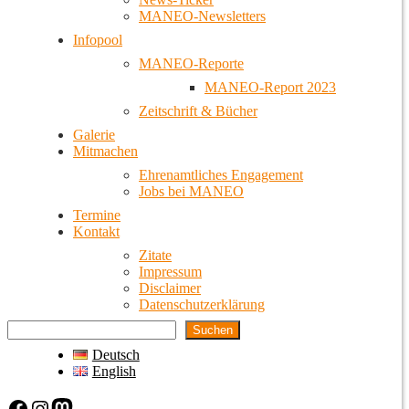
MANEO-Newsletters
Infopool
MANEO-Reporte
MANEO-Report 2023
Zeitschrift & Bücher
Galerie
Mitmachen
Ehrenamtliches Engagement
Jobs bei MANEO
Termine
Kontakt
Zitate
Impressum
Disclaimer
Datenschutzerklärung
Suchen
Deutsch
English
Facebook
Instagram
Mastodon