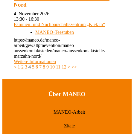
Nord
4. November 2026
13:30 - 16:30
Familien- und Nachbarschaftszentrum „Kiek in“
MANEO-Teestuben
https://maneo.de/maneo-
arbeit/gewaltpraevention/maneo-
aussenkontaktstellen/maneo-aussenkontaktstelle-
marzahn-nord/
Weitere Informationen
<
1
2
3
4
5
6
7
8
9
10
11
12
>
>>
Über MANEO
MANEO-Arbeit
Zitate