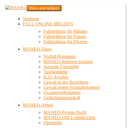
Zum
MANEO
Menu and widgets
Inhalt
Das schwule Anti-Gewalt-Projekt in Berlin
springen
Startseite
FALL ONLINE MELDEN
Fallmeldung für Männer
Fallmeldung für Frauen
Fallmeldung für Diverse
MANEO-Tipps
Notfall-Nummern
MANEO-Refugee-Support
Sexuelle Übergriffe
Taschendiebe
K.O.-Tropfen
Gewalt in der Beziehung
Gewalt gegen Schutzbefohlene
Zwangsverheiratung
Gedächtnisprotokoll
MANEO-Arbeit
MANEO-Projekt-Profil
MANEO-QM-Leitbild-Ziele
Opferhilfe