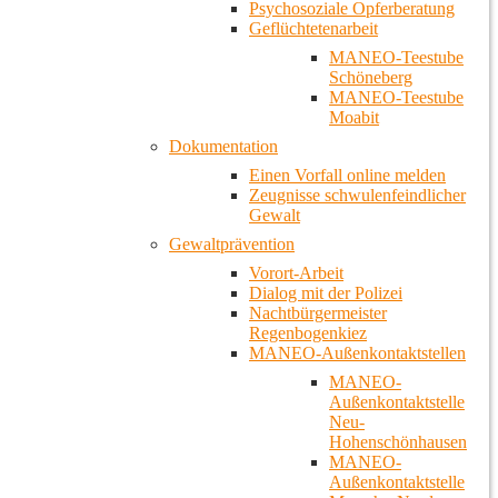
Psychosoziale Opferberatung
Geflüchtetenarbeit
MANEO-Teestube
Schöneberg
MANEO-Teestube
Moabit
Dokumentation
Einen Vorfall online melden
Zeugnisse schwulenfeindlicher
Gewalt
Gewaltprävention
Vorort-Arbeit
Dialog mit der Polizei
Nachtbürgermeister
Regenbogenkiez
MANEO-Außenkontaktstellen
MANEO-
Außenkontaktstelle
Neu-
Hohenschönhausen
MANEO-
Außenkontaktstelle