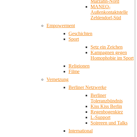
Marzahn-Nord
MANEO-
Außenkontaktstelle
Zehlendorf-Süd
Empowerment
Geschichten
Sport
Setz ein Zeichen
Kampagnen gegen
Homophobie im Sport
Religionen
Filme
Vernetzung
Berliner Netzwerke
Berliner
Toleranzbündnis
Kiss Kiss Berlin
Regenbogenkiez
L-Support
Soireeen und Talks
International