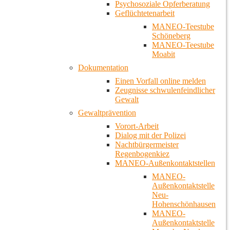
Psychosoziale Opferberatung
Geflüchtetenarbeit
MANEO-Teestube
Schöneberg
MANEO-Teestube
Moabit
Dokumentation
Einen Vorfall online melden
Zeugnisse schwulenfeindlicher
Gewalt
Gewaltprävention
Vorort-Arbeit
Dialog mit der Polizei
Nachtbürgermeister
Regenbogenkiez
MANEO-Außenkontaktstellen
MANEO-
Außenkontaktstelle
Neu-
Hohenschönhausen
MANEO-
Außenkontaktstelle