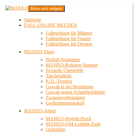
Zum
MANEO
Menu and widgets
Inhalt
Das schwule Anti-Gewalt-Projekt in Berlin
springen
Startseite
FALL ONLINE MELDEN
Fallmeldung für Männer
Fallmeldung für Frauen
Fallmeldung für Diverse
MANEO-Tipps
Notfall-Nummern
MANEO-Refugee-Support
Sexuelle Übergriffe
Taschendiebe
K.O.-Tropfen
Gewalt in der Beziehung
Gewalt gegen Schutzbefohlene
Zwangsverheiratung
Gedächtnisprotokoll
MANEO-Arbeit
MANEO-Projekt-Profil
MANEO-QM-Leitbild-Ziele
Opferhilfe