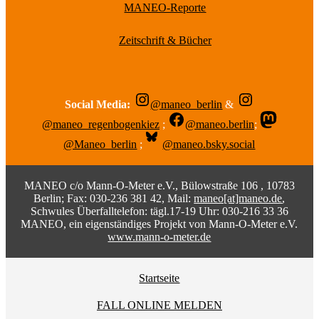
MANEO-Reporte
Zeitschrift & Bücher
Social Media:
@maneo_berlin
&
@maneo_regenbogenkiez
;
@maneo.berlin
;
@Maneo_berlin
;
@maneo.bsky.social
MANEO c/o Mann-O-Meter e.V., Bülowstraße 106 , 10783
Berlin; Fax: 030-236 381 42, Mail:
maneo[at]maneo.de
,
Schwules Überfalltelefon: tägl.17-19 Uhr: 030-216 33 36
MANEO, ein eigenständiges Projekt von Mann-O-Meter e.V.
www.mann-o-meter.de
Startseite
FALL ONLINE MELDEN