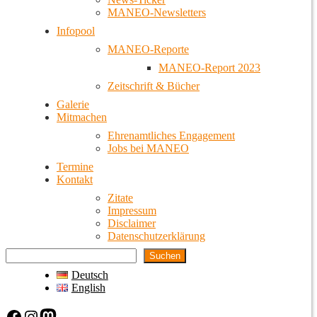
MANEO-Newsletters
Infopool
MANEO-Reporte
MANEO-Report 2023
Zeitschrift & Bücher
Galerie
Mitmachen
Ehrenamtliches Engagement
Jobs bei MANEO
Termine
Kontakt
Zitate
Impressum
Disclaimer
Datenschutzerklärung
Suchen
Deutsch
English
Facebook
Instagram
Mastodon