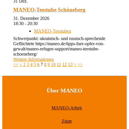
31
Dez.
MANEO-Teestube Schöneberg
31. Dezember 2026
18:30 - 20:30
MANEO-Teestuben
Schwerpunkt: ukrainisch- und russisch-sprechende
Geflüchtete https://maneo.de/tipps-fuer-opfer-von-
gewalt/maneo-refugee-support/maneo-teestube-
schoeneberg/
Weitere Informationen
<<
<
2
3
4
5
6
7
8
9
10
11
12
13
>
>>
Über MANEO
MANEO-Arbeit
Zitate