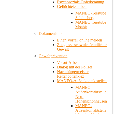
Psychosoziale Opferberatung
Geflüchtetenarbeit
MANEO-Teestube
Schöneberg
MANEO-Teestube
Moabit
Dokumentation
Einen Vorfall online melden
Zeugnisse schwulenfeindlicher
Gewalt
Gewaltprävention
Vorort-Arbeit
Dialog mit der Polizei
Nachtbürgermeister
Regenbogenkiez
MANEO-Außenkontaktstellen
MANEO-
Außenkontaktstelle
Neu-
Hohenschönhausen
MANEO-
Außenkontaktstelle