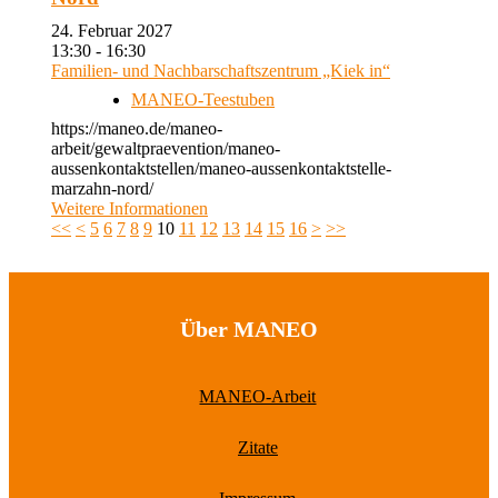
24. Februar 2027
13:30 - 16:30
Familien- und Nachbarschaftszentrum „Kiek in“
MANEO-Teestuben
https://maneo.de/maneo-
arbeit/gewaltpraevention/maneo-
aussenkontaktstellen/maneo-aussenkontaktstelle-
marzahn-nord/
Weitere Informationen
<<
<
5
6
7
8
9
10
11
12
13
14
15
16
>
>>
Über MANEO
MANEO-Arbeit
Zitate