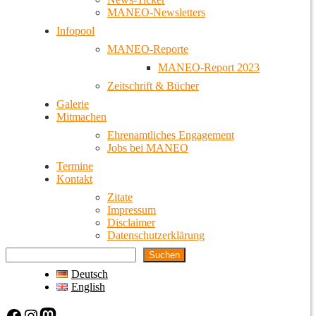
MANEO-Newsletters
Infopool
MANEO-Reporte
MANEO-Report 2023
Zeitschrift & Bücher
Galerie
Mitmachen
Ehrenamtliches Engagement
Jobs bei MANEO
Termine
Kontakt
Zitate
Impressum
Disclaimer
Datenschutzerklärung
Suchen
Deutsch
English
Facebook
Instagram
Mastodon