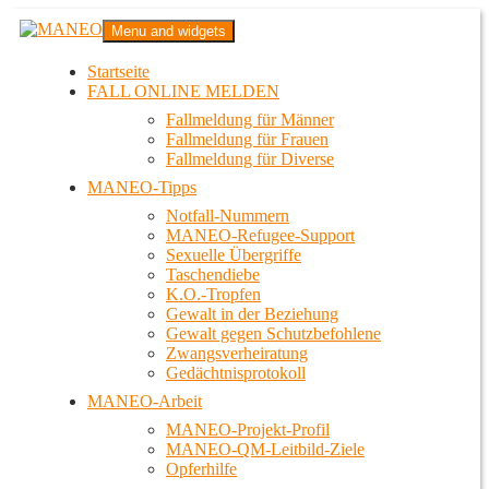
Zum
MANEO
Menu and widgets
Inhalt
Das schwule Anti-Gewalt-Projekt in Berlin
springen
Startseite
FALL ONLINE MELDEN
Fallmeldung für Männer
Fallmeldung für Frauen
Fallmeldung für Diverse
MANEO-Tipps
Notfall-Nummern
MANEO-Refugee-Support
Sexuelle Übergriffe
Taschendiebe
K.O.-Tropfen
Gewalt in der Beziehung
Gewalt gegen Schutzbefohlene
Zwangsverheiratung
Gedächtnisprotokoll
MANEO-Arbeit
MANEO-Projekt-Profil
MANEO-QM-Leitbild-Ziele
Opferhilfe