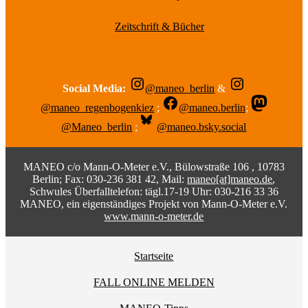
Zeitschrift & Bücher
Social Media:
@maneo_berlin
&
@maneo_regenbogenkiez
;
@maneo.berlin
;
@Maneo_berlin
;
@maneo.bsky.social
MANEO c/o Mann-O-Meter e.V., Bülowstraße 106 , 10783
Berlin; Fax: 030-236 381 42, Mail:
maneo[at]maneo.de
,
Schwules Überfalltelefon: tägl.17-19 Uhr: 030-216 33 36
MANEO, ein eigenständiges Projekt von Mann-O-Meter e.V.
www.mann-o-meter.de
Startseite
FALL ONLINE MELDEN