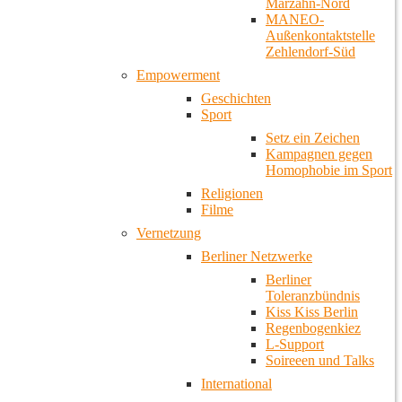
Marzahn-Nord
MANEO-
Außenkontaktstelle
Zehlendorf-Süd
Empowerment
Geschichten
Sport
Setz ein Zeichen
Kampagnen gegen
Homophobie im Sport
Religionen
Filme
Vernetzung
Berliner Netzwerke
Berliner
Toleranzbündnis
Kiss Kiss Berlin
Regenbogenkiez
L-Support
Soireeen und Talks
International