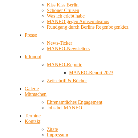
Kiss Kiss Berlin
Schöner Cruisen
Was ich erlebt habe
MANEO gegen Antisemitismus
Rundgang durch Berlins Regenbogenkiez
Presse
News-Ticker
MANEO-Newsletters
Infopool
MANEO-Reporte
MANEO-Report 2023
Zeitschrift & Bücher
Galerie
Mitmachen
Ehrenamtliches Engagement
Jobs bei MANEO
Termine
Kontakt
Zitate
Impressum