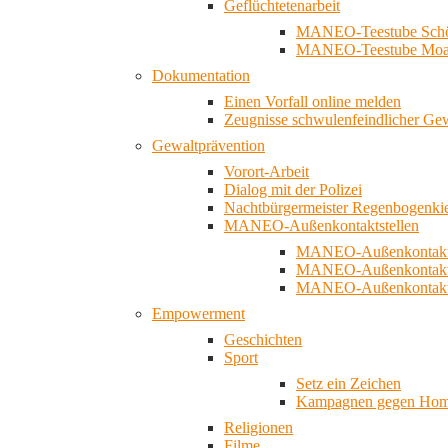
Geflüchtetenarbeit
MANEO-Teestube Schö
MANEO-Teestube Moa
Dokumentation
Einen Vorfall online melden
Zeugnisse schwulenfeindlicher Ge
Gewaltprävention
Vorort-Arbeit
Dialog mit der Polizei
Nachtbürgermeister Regenbogenki
MANEO-Außenkontaktstellen
MANEO-Außenkontakts
MANEO-Außenkontakts
MANEO-Außenkontaktst
Empowerment
Geschichten
Sport
Setz ein Zeichen
Kampagnen gegen Homo
Religionen
Filme