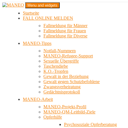
Zum
Menu and widgets
Inhalt
Startseite
springen
Das schwule Anti-Gewalt-Projekt in Berlin
FALL ONLINE MELDEN
MANEO
Fallmeldung für Männer
Fallmeldung für Frauen
Fallmeldung für Diverse
MANEO-Tipps
Notfall-Nummern
MANEO-Refugee-Support
Sexuelle Übergriffe
Taschendiebe
K.O.-Tropfen
Gewalt in der Beziehung
Gewalt gegen Schutzbefohlene
Zwangsverheiratung
Gedächtnisprotokoll
MANEO-Arbeit
MANEO-Projekt-Profil
MANEO-QM-Leitbild-Ziele
Opferhilfe
Psychosoziale Opferberatung