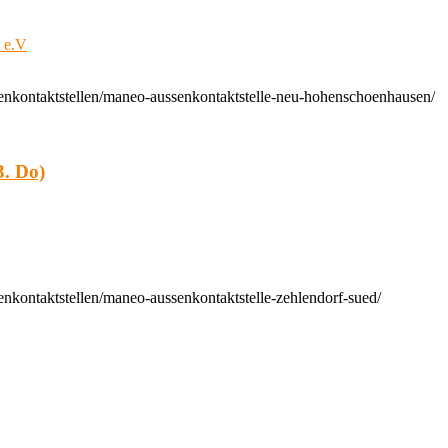
t e.V
enkontaktstellen/maneo-aussenkontaktstelle-neu-hohenschoenhausen/
. Do)
nkontaktstellen/maneo-aussenkontaktstelle-zehlendorf-sued/