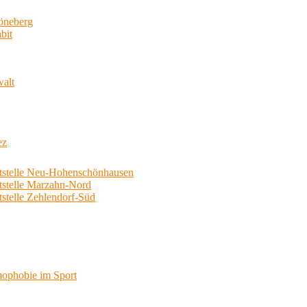
neberg
bit
walt
ez
telle Neu-Hohenschönhausen
telle Marzahn-Nord
elle Zehlendorf-Süd
phobie im Sport