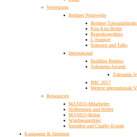
Vernetzung
Berliner Netzwerke
Berliner Toleranzbündn
Kiss Kiss Berlin
Regenbogenkiez
L-Support
Soireeen und Talks
International
Building Bridges
Tolerantia Awards
Tolerantia 
IMC 2017
Weitere internationale 
Ressourcen
MANEO-Mitarbeiter
Helferinnen und Helfer
MANEO-Beirat
Würdigungsfeier
Spenden und Charity-Events
Kampagne & Aktionen