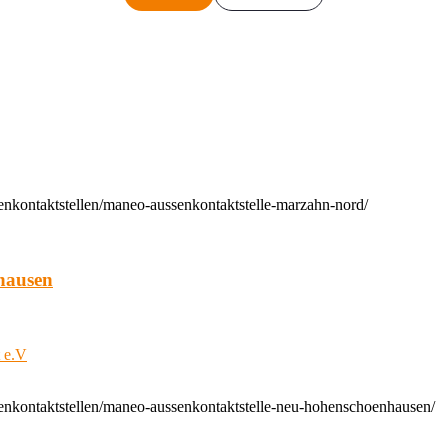
enkontaktstellen/maneo-aussenkontaktstelle-marzahn-nord/
hausen
t e.V
enkontaktstellen/maneo-aussenkontaktstelle-neu-hohenschoenhausen/