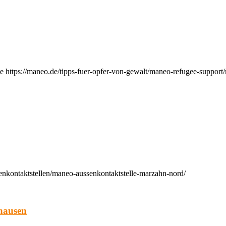
e https://maneo.de/tipps-fuer-opfer-von-gewalt/maneo-refugee-support
enkontaktstellen/maneo-aussenkontaktstelle-marzahn-nord/
hausen