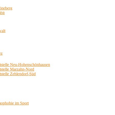
neberg
bit
walt
ez
telle Neu-Hohenschönhausen
telle Marzahn-Nord
elle Zehlendorf-Süd
phobie im Sport