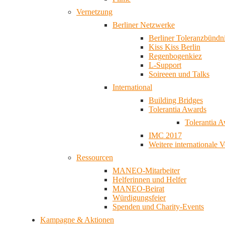
Vernetzung
Berliner Netzwerke
Berliner Toleranzbündn
Kiss Kiss Berlin
Regenbogenkiez
L-Support
Soireeen und Talks
International
Building Bridges
Tolerantia Awards
Tolerantia 
IMC 2017
Weitere internationale 
Ressourcen
MANEO-Mitarbeiter
Helferinnen und Helfer
MANEO-Beirat
Würdigungsfeier
Spenden und Charity-Events
Kampagne & Aktionen