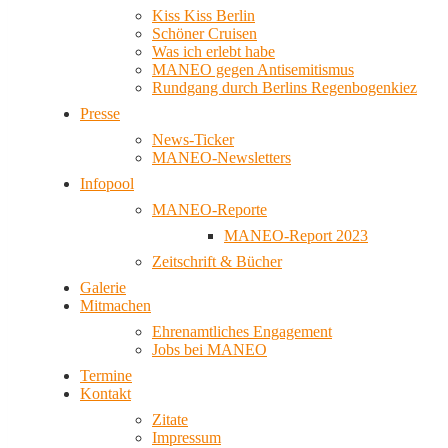
Kiss Kiss Berlin
Schöner Cruisen
Was ich erlebt habe
MANEO gegen Antisemitismus
Rundgang durch Berlins Regenbogenkiez
Presse
News-Ticker
MANEO-Newsletters
Infopool
MANEO-Reporte
MANEO-Report 2023
Zeitschrift & Bücher
Galerie
Mitmachen
Ehrenamtliches Engagement
Jobs bei MANEO
Termine
Kontakt
Zitate
Impressum