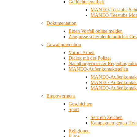
Geflüchtetenarbeit
MANEO-Teestube Schö
MANEO-Teestube Moa
Dokumentation
Einen Vorfall online melden
Zeugnisse schwulenfeindlicher Ge
Gewaltprävention
Vorort-Arbeit
Dialog mit der Polizei
Nachtbürgermeister Regenbogenki
MANEO-Außenkontaktstellen
MANEO-Außenkontakts
MANEO-Außenkontakts
MANEO-Außenkontaktst
Empowerment
Geschichten
Sport
Setz ein Zeichen
Kampagnen gegen Homo
Religionen
Filme