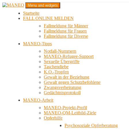
Zum
Menu and widgets
Inhalt
Startseite
springen
Das schwule Anti-Gewalt-Projekt in Berlin
FALL ONLINE MELDEN
MANEO
Fallmeldung für Männer
Fallmeldung für Frauen
Fallmeldung für Diverse
MANEO-Tipps
Notfall-Nummern
MANEO-Refugee-Support
Sexuelle Übergriffe
Taschendiebe
K.O.-Tropfen
Gewalt in der Beziehung
Gewalt gegen Schutzbefohlene
Zwangsverheiratung
Gedächtnisprotokoll
MANEO-Arbeit
MANEO-Projekt-Profil
MANEO-QM-Leitbild-Ziele
Opferhilfe
Psychosoziale Opferberatung