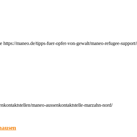
e https://maneo.de/tipps-fuer-opfer-von-gewalt/maneo-refugee-support
enkontaktstellen/maneo-aussenkontaktstelle-marzahn-nord/
hausen