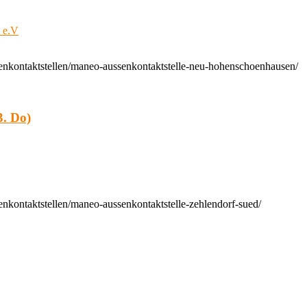
t e.V
enkontaktstellen/maneo-aussenkontaktstelle-neu-hohenschoenhausen/
. Do)
nkontaktstellen/maneo-aussenkontaktstelle-zehlendorf-sued/