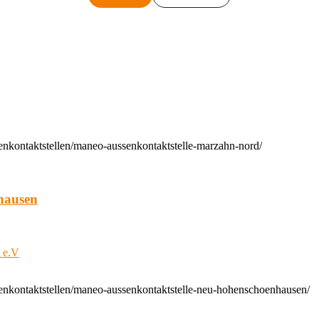
enkontaktstellen/maneo-aussenkontaktstelle-marzahn-nord/
hausen
t e.V
enkontaktstellen/maneo-aussenkontaktstelle-neu-hohenschoenhausen/