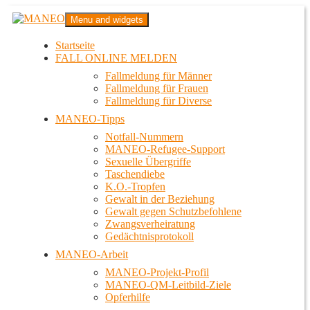
Zum
MANEO
Menu and widgets
Inhalt
Das schwule Anti-Gewalt-Projekt in Berlin
springen
Startseite
FALL ONLINE MELDEN
Fallmeldung für Männer
Fallmeldung für Frauen
Fallmeldung für Diverse
MANEO-Tipps
Notfall-Nummern
MANEO-Refugee-Support
Sexuelle Übergriffe
Taschendiebe
K.O.-Tropfen
Gewalt in der Beziehung
Gewalt gegen Schutzbefohlene
Zwangsverheiratung
Gedächtnisprotokoll
MANEO-Arbeit
MANEO-Projekt-Profil
MANEO-QM-Leitbild-Ziele
Opferhilfe