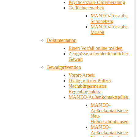
Psychosoziale Opferberatung
Geflüchtetenarbeit
MANEO-Teestube
Schöneberg
MANEO-Teestube
Moabit
Dokumentation
Einen Vorfall online melden
Zeugnisse schwulenfeindlicher
Gewalt
Gewaltprävention
Vorort-Arbeit
Dialog mit der Polizei
Nachtbürgermeister
Regenbogenkiez
MANEO-Außenkontaktstellen
MANEO-
Außenkontaktstelle
Neu-
Hohenschönhausen
MANEO-
Außenkontaktstelle