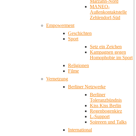
Marzahn-Nord
MANEO-
Außenkontaktstelle
Zehlendorf-Süd
Empowerment
Geschichten
Sport
Setz ein Zeichen
Kampagnen gegen
Homophobie im Sport
Religionen
Filme
Vernetzung
Berliner Netzwerke
Berliner
Toleranzbündnis
Kiss Kiss Berlin
Regenbogenkiez
L-Support
Soireeen und Talks
International