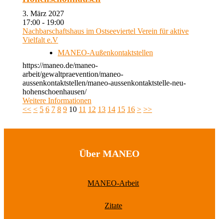
3. März 2027
17:00 - 19:00
Nachbarschaftshaus im Ostseeviertel Verein für aktive
Vielfalt e.V
MANEO-Außenkontaktstellen
https://maneo.de/maneo-
arbeit/gewaltpraevention/maneo-
aussenkontaktstellen/maneo-aussenkontaktstelle-neu-
hohenschoenhausen/
Weitere Informationen
<<
<
5
6
7
8
9
10
11
12
13
14
15
16
>
>>
Über MANEO
MANEO-Arbeit
Zitate