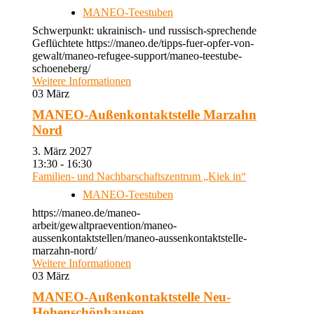
MANEO-Teestuben
Schwerpunkt: ukrainisch- und russisch-sprechende
Geflüchtete https://maneo.de/tipps-fuer-opfer-von-
gewalt/maneo-refugee-support/maneo-teestube-
schoeneberg/
Weitere Informationen
03
März
MANEO-Außenkontaktstelle Marzahn
Nord
3. März 2027
13:30 - 16:30
Familien- und Nachbarschaftszentrum „Kiek in“
MANEO-Teestuben
https://maneo.de/maneo-
arbeit/gewaltpraevention/maneo-
aussenkontaktstellen/maneo-aussenkontaktstelle-
marzahn-nord/
Weitere Informationen
03
März
MANEO-Außenkontaktstelle Neu-
Hohenschönhausen