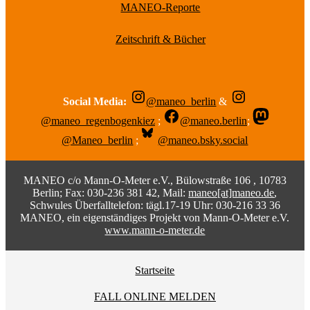
MANEO-Reporte
Zeitschrift & Bücher
Social Media:
@maneo_berlin
&
@maneo_regenbogenkiez
;
@maneo.berlin
;
@Maneo_berlin
;
@maneo.bsky.social
MANEO c/o Mann-O-Meter e.V., Bülowstraße 106 , 10783
Berlin; Fax: 030-236 381 42, Mail:
maneo[at]maneo.de
,
Schwules Überfalltelefon: tägl.17-19 Uhr: 030-216 33 36
MANEO, ein eigenständiges Projekt von Mann-O-Meter e.V.
www.mann-o-meter.de
Startseite
FALL ONLINE MELDEN