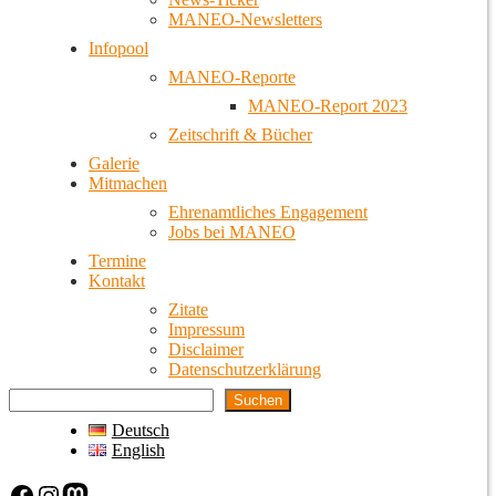
MANEO-Newsletters
Infopool
MANEO-Reporte
MANEO-Report 2023
Zeitschrift & Bücher
Galerie
Mitmachen
Ehrenamtliches Engagement
Jobs bei MANEO
Termine
Kontakt
Zitate
Impressum
Disclaimer
Datenschutzerklärung
Suchen
Deutsch
English
Facebook
Instagram
Mastodon