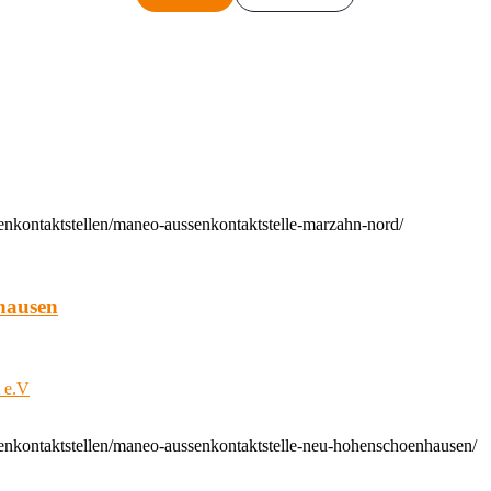
enkontaktstellen/maneo-aussenkontaktstelle-marzahn-nord/
hausen
t e.V
enkontaktstellen/maneo-aussenkontaktstelle-neu-hohenschoenhausen/