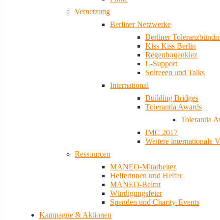
Vernetzung
Berliner Netzwerke
Berliner Toleranzbündn
Kiss Kiss Berlin
Regenbogenkiez
L-Support
Soireeen und Talks
International
Building Bridges
Tolerantia Awards
Tolerantia 
IMC 2017
Weitere internationale 
Ressourcen
MANEO-Mitarbeiter
Helferinnen und Helfer
MANEO-Beirat
Würdigungsfeier
Spenden und Charity-Events
Kampagne & Aktionen