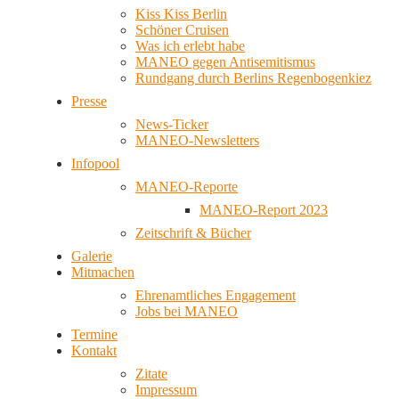
Kiss Kiss Berlin
Schöner Cruisen
Was ich erlebt habe
MANEO gegen Antisemitismus
Rundgang durch Berlins Regenbogenkiez
Presse
News-Ticker
MANEO-Newsletters
Infopool
MANEO-Reporte
MANEO-Report 2023
Zeitschrift & Bücher
Galerie
Mitmachen
Ehrenamtliches Engagement
Jobs bei MANEO
Termine
Kontakt
Zitate
Impressum