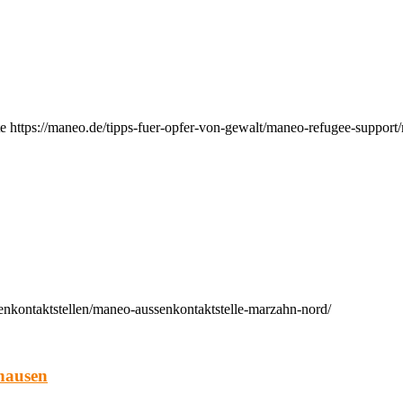
e https://maneo.de/tipps-fuer-opfer-von-gewalt/maneo-refugee-support
enkontaktstellen/maneo-aussenkontaktstelle-marzahn-nord/
hausen