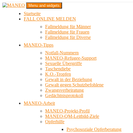
Zum
Menu and widgets
Inhalt
Startseite
springen
Das schwule Anti-Gewalt-Projekt in Berlin
FALL ONLINE MELDEN
MANEO
Fallmeldung für Männer
Fallmeldung für Frauen
Fallmeldung für Diverse
MANEO-Tipps
Notfall-Nummern
MANEO-Refugee-Support
Sexuelle Übergriffe
Taschendiebe
K.O.-Tropfen
Gewalt in der Beziehung
Gewalt gegen Schutzbefohlene
Zwangsverheiratung
Gedächtnisprotokoll
MANEO-Arbeit
MANEO-Projekt-Profil
MANEO-QM-Leitbild-Ziele
Opferhilfe
Psychosoziale Opferberatung