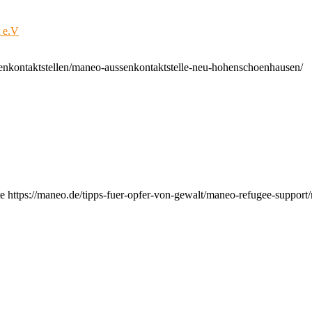
t e.V
enkontaktstellen/maneo-aussenkontaktstelle-neu-hohenschoenhausen/
e https://maneo.de/tipps-fuer-opfer-von-gewalt/maneo-refugee-support