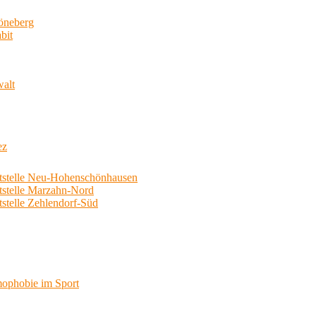
neberg
bit
walt
ez
telle Neu-Hohenschönhausen
telle Marzahn-Nord
elle Zehlendorf-Süd
phobie im Sport