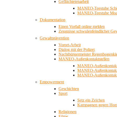
Geflüchtetenarbeit
MANEO-Teestube Schö
MANEO-Teestube Moa
Dokumentation
Einen Vorfall online melden
Zeugnisse schwulenfeindlicher Ge
Gewaltprävention
Vorort-Arbeit
Dialog mit der Polizei
Nachtbürgermeister Regenbogenki
MANEO-Außenkontaktstellen
MANEO-Außenkontakts
MANEO-Außenkontakts
MANEO-Außenkontaktst
Empowerment
Geschichten
Sport
Setz ein Zeichen
Kampagnen gegen Homo
Religionen
Filme