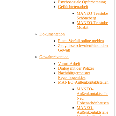
Psychosoziale Opferberatung
Geflüchtetenarbeit
MANEO-Teestube
Schöneberg
MANEO-Teestube
Moabit
Dokumentation
Einen Vorfall online melden
Zeugnisse schwulenfeindlicher
Gewalt
Gewaltprävention
Vorort-Arbeit
Dialog mit der Polizei
Nachtbürgermeister
Regenbogenkiez
MANEO-Außenkontaktstellen
MANEO-
Außenkontaktstelle
Neu-
Hohenschönhausen
MANEO-
Außenkontaktstelle