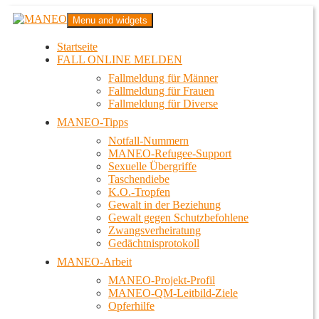
Zum
MANEO
Menu and widgets
Inhalt
Das schwule Anti-Gewalt-Projekt in Berlin
springen
Startseite
FALL ONLINE MELDEN
Fallmeldung für Männer
Fallmeldung für Frauen
Fallmeldung für Diverse
MANEO-Tipps
Notfall-Nummern
MANEO-Refugee-Support
Sexuelle Übergriffe
Taschendiebe
K.O.-Tropfen
Gewalt in der Beziehung
Gewalt gegen Schutzbefohlene
Zwangsverheiratung
Gedächtnisprotokoll
MANEO-Arbeit
MANEO-Projekt-Profil
MANEO-QM-Leitbild-Ziele
Opferhilfe