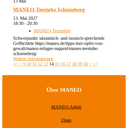
13
Mai
MANEO-Teestube Schöneberg
13. Mai 2027
18:30 - 20:30
MANEO-Teestuben
Schwerpunkt: ukrainisch- und russisch-sprechende
Geflüchtete https://maneo.de/tipps-fuer-opfer-von-
gewalt/maneo-refugee-support/maneo-teestube-
schoeneberg/
Weitere Informationen
<<
<
9
10
11
12
13
14
15
16
17
18
19
20
>
>>
Über MANEO
MANEO-Arbeit
Zitate