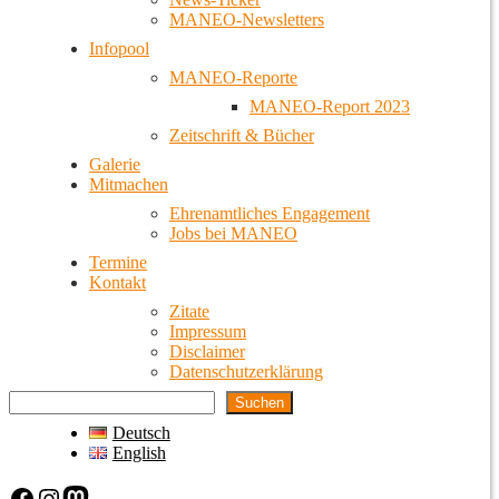
MANEO-Newsletters
Infopool
MANEO-Reporte
MANEO-Report 2023
Zeitschrift & Bücher
Galerie
Mitmachen
Ehrenamtliches Engagement
Jobs bei MANEO
Termine
Kontakt
Zitate
Impressum
Disclaimer
Datenschutzerklärung
Suchen
Deutsch
English
Facebook
Instagram
Mastodon