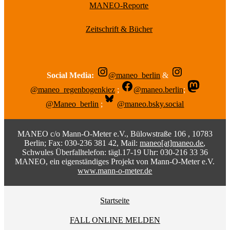
MANEO-Reporte
Zeitschrift & Bücher
Social Media:
@maneo_berlin
&
@maneo_regenbogenkiez
;
@maneo.berlin
;
@Maneo_berlin
;
@maneo.bsky.social
MANEO c/o Mann-O-Meter e.V., Bülowstraße 106 , 10783
Berlin; Fax: 030-236 381 42, Mail:
maneo[at]maneo.de
,
Schwules Überfalltelefon: tägl.17-19 Uhr: 030-216 33 36
MANEO, ein eigenständiges Projekt von Mann-O-Meter e.V.
www.mann-o-meter.de
Startseite
FALL ONLINE MELDEN