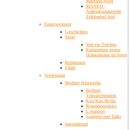
Marzahn-Nord
MANEO-
Außenkontaktstelle
Zehlendorf-Süd
Empowerment
Geschichten
Sport
Setz ein Zeichen
Kampagnen gegen
Homophobie im Sport
Religionen
Filme
Vernetzung
Berliner Netzwerke
Berliner
Toleranzbündnis
Kiss Kiss Berlin
Regenbogenkiez
L-Support
Soireeen und Talks
International