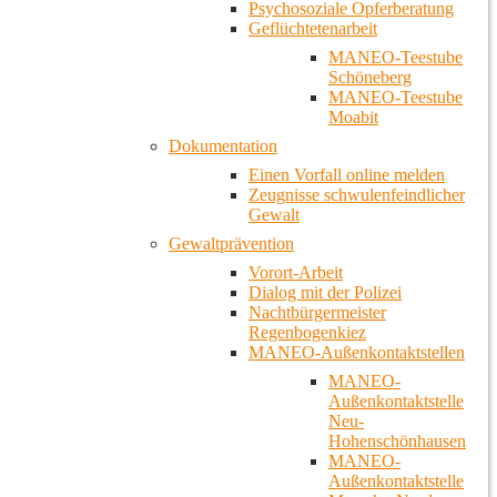
Psychosoziale Opferberatung
Geflüchtetenarbeit
MANEO-Teestube
Schöneberg
MANEO-Teestube
Moabit
Dokumentation
Einen Vorfall online melden
Zeugnisse schwulenfeindlicher
Gewalt
Gewaltprävention
Vorort-Arbeit
Dialog mit der Polizei
Nachtbürgermeister
Regenbogenkiez
MANEO-Außenkontaktstellen
MANEO-
Außenkontaktstelle
Neu-
Hohenschönhausen
MANEO-
Außenkontaktstelle