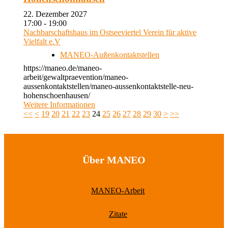
22. Dezember 2027
17:00 - 19:00
Nachbarschaftshaus im Ostseeviertel Verein für aktive
Vielfalt e.V
MANEO-Außenkontaktstellen
https://maneo.de/maneo-
arbeit/gewaltpraevention/maneo-
aussenkontaktstellen/maneo-aussenkontaktstelle-neu-
hohenschoenhausen/
Weitere Informationen
<<
<
19
20
21
22
23
24
25
26
27
28
29
30
>
>>
Über MANEO
MANEO-Arbeit
Zitate