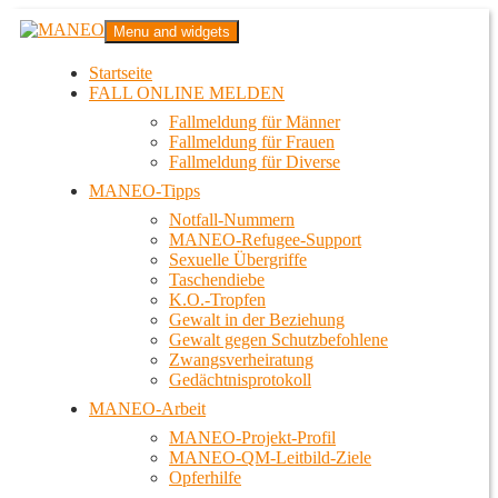
Zum
MANEO
Menu and widgets
Inhalt
Das schwule Anti-Gewalt-Projekt in Berlin
springen
Startseite
FALL ONLINE MELDEN
Fallmeldung für Männer
Fallmeldung für Frauen
Fallmeldung für Diverse
MANEO-Tipps
Notfall-Nummern
MANEO-Refugee-Support
Sexuelle Übergriffe
Taschendiebe
K.O.-Tropfen
Gewalt in der Beziehung
Gewalt gegen Schutzbefohlene
Zwangsverheiratung
Gedächtnisprotokoll
MANEO-Arbeit
MANEO-Projekt-Profil
MANEO-QM-Leitbild-Ziele
Opferhilfe