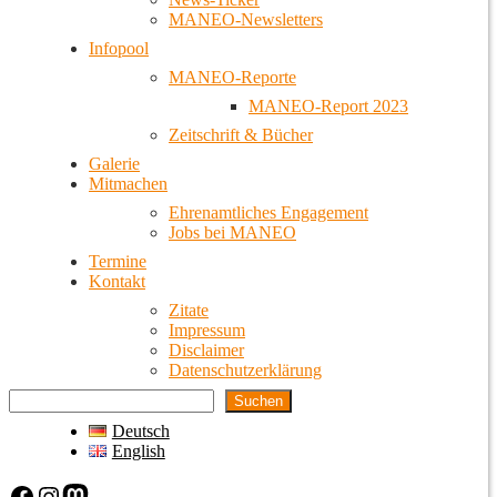
MANEO-Newsletters
Infopool
MANEO-Reporte
MANEO-Report 2023
Zeitschrift & Bücher
Galerie
Mitmachen
Ehrenamtliches Engagement
Jobs bei MANEO
Termine
Kontakt
Zitate
Impressum
Disclaimer
Datenschutzerklärung
Suchen
Deutsch
English
Facebook
Instagram
Mastodon