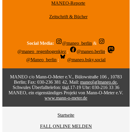
MANEO-Reporte
Zeitschrift & Bücher
Social Media:
@maneo_berlin
&
@maneo_regenbogenkiez
;
@maneo.berlin
;
@Maneo_berlin
;
@maneo.bsky.social
MANEO c/o Mann-O-Meter e.V., Bülowstraße 106 , 10783
Berlin; Fax: 030-236 381 42, Mail:
maneo[at]maneo.de
,
Schwules Überfalltelefon: tägl.17-19 Uhr: 030-216 33 36
MANEO, ein eigenständiges Projekt von Mann-O-Meter e.V.
www.mann-o-meter.de
Startseite
FALL ONLINE MELDEN