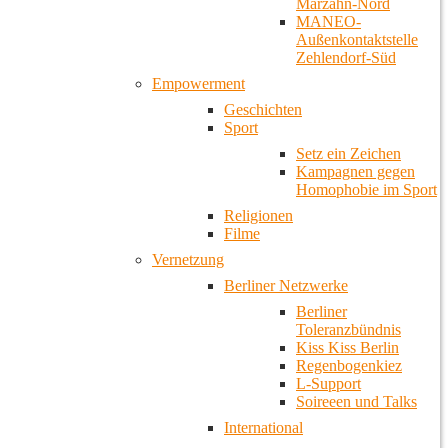
Marzahn-Nord
MANEO-
Außenkontaktstelle
Zehlendorf-Süd
Empowerment
Geschichten
Sport
Setz ein Zeichen
Kampagnen gegen
Homophobie im Sport
Religionen
Filme
Vernetzung
Berliner Netzwerke
Berliner
Toleranzbündnis
Kiss Kiss Berlin
Regenbogenkiez
L-Support
Soireeen und Talks
International