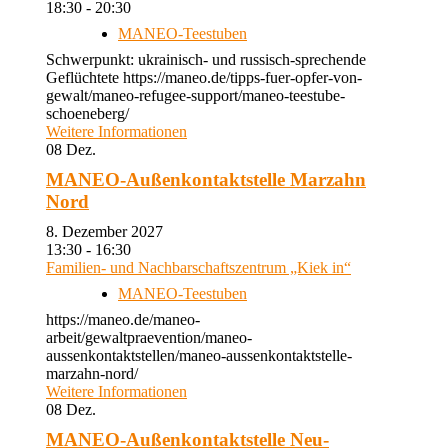
18:30 - 20:30
MANEO-Teestuben
Schwerpunkt: ukrainisch- und russisch-sprechende
Geflüchtete https://maneo.de/tipps-fuer-opfer-von-
gewalt/maneo-refugee-support/maneo-teestube-
schoeneberg/
Weitere Informationen
08
Dez.
MANEO-Außenkontaktstelle Marzahn
Nord
8. Dezember 2027
13:30 - 16:30
Familien- und Nachbarschaftszentrum „Kiek in“
MANEO-Teestuben
https://maneo.de/maneo-
arbeit/gewaltpraevention/maneo-
aussenkontaktstellen/maneo-aussenkontaktstelle-
marzahn-nord/
Weitere Informationen
08
Dez.
MANEO-Außenkontaktstelle Neu-