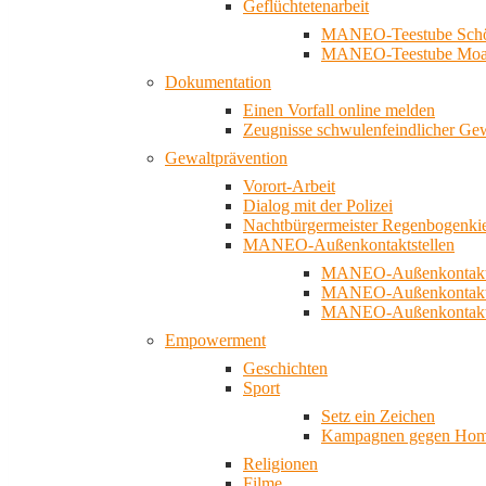
Geflüchtetenarbeit
MANEO-Teestube Schö
MANEO-Teestube Moa
Dokumentation
Einen Vorfall online melden
Zeugnisse schwulenfeindlicher Ge
Gewaltprävention
Vorort-Arbeit
Dialog mit der Polizei
Nachtbürgermeister Regenbogenki
MANEO-Außenkontaktstellen
MANEO-Außenkontakts
MANEO-Außenkontakts
MANEO-Außenkontaktst
Empowerment
Geschichten
Sport
Setz ein Zeichen
Kampagnen gegen Homo
Religionen
Filme