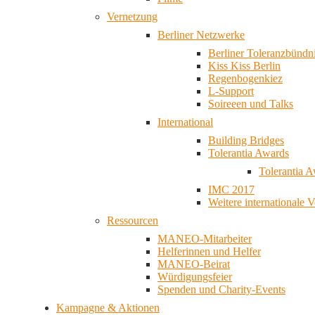
Vernetzung
Berliner Netzwerke
Berliner Toleranzbündn
Kiss Kiss Berlin
Regenbogenkiez
L-Support
Soireeen und Talks
International
Building Bridges
Tolerantia Awards
Tolerantia 
IMC 2017
Weitere internationale 
Ressourcen
MANEO-Mitarbeiter
Helferinnen und Helfer
MANEO-Beirat
Würdigungsfeier
Spenden und Charity-Events
Kampagne & Aktionen