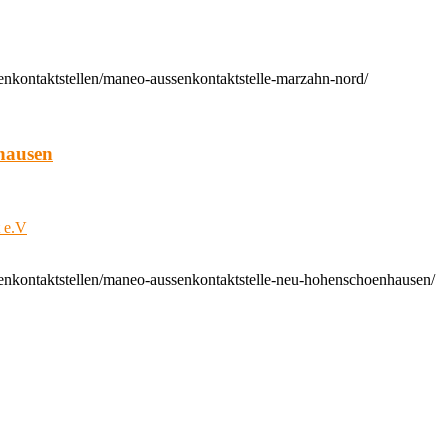
enkontaktstellen/maneo-aussenkontaktstelle-marzahn-nord/
hausen
t e.V
enkontaktstellen/maneo-aussenkontaktstelle-neu-hohenschoenhausen/