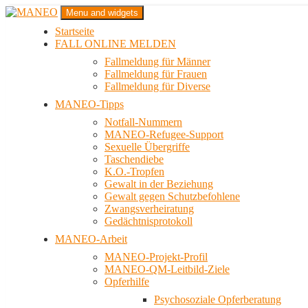
Zum
Menu and widgets
Inhalt
Startseite
springen
Das schwule Anti-Gewalt-Projekt in Berlin
FALL ONLINE MELDEN
MANEO
Fallmeldung für Männer
Fallmeldung für Frauen
Fallmeldung für Diverse
MANEO-Tipps
Notfall-Nummern
MANEO-Refugee-Support
Sexuelle Übergriffe
Taschendiebe
K.O.-Tropfen
Gewalt in der Beziehung
Gewalt gegen Schutzbefohlene
Zwangsverheiratung
Gedächtnisprotokoll
MANEO-Arbeit
MANEO-Projekt-Profil
MANEO-QM-Leitbild-Ziele
Opferhilfe
Psychosoziale Opferberatung