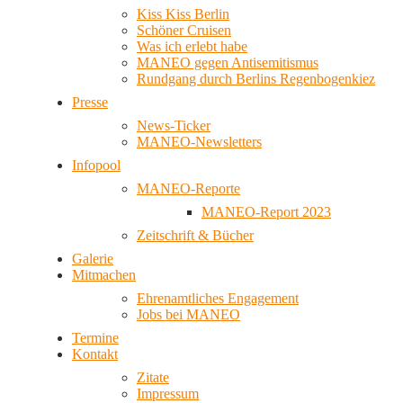
Kiss Kiss Berlin
Schöner Cruisen
Was ich erlebt habe
MANEO gegen Antisemitismus
Rundgang durch Berlins Regenbogenkiez
Presse
News-Ticker
MANEO-Newsletters
Infopool
MANEO-Reporte
MANEO-Report 2023
Zeitschrift & Bücher
Galerie
Mitmachen
Ehrenamtliches Engagement
Jobs bei MANEO
Termine
Kontakt
Zitate
Impressum