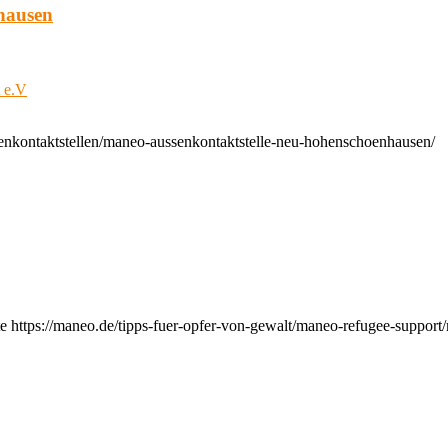
hausen
t e.V
enkontaktstellen/maneo-aussenkontaktstelle-neu-hohenschoenhausen/
e https://maneo.de/tipps-fuer-opfer-von-gewalt/maneo-refugee-support