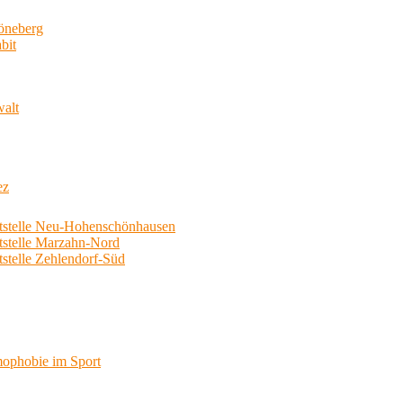
neberg
bit
walt
ez
telle Neu-Hohenschönhausen
telle Marzahn-Nord
elle Zehlendorf-Süd
phobie im Sport